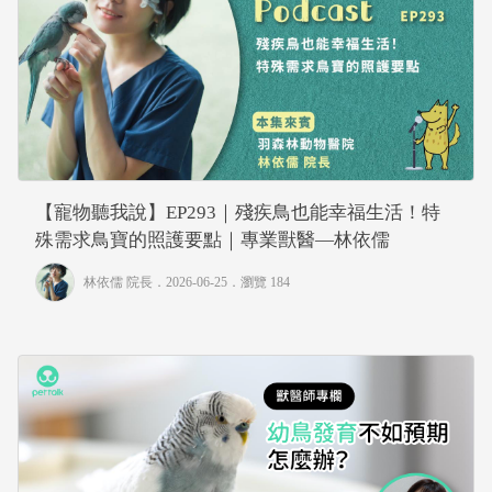
【寵物聽我說】EP293｜殘疾鳥也能幸福生活！特
殊需求鳥寶的照護要點｜專業獸醫—林依儒
林依儒 院長
．2026-06-25．
瀏覽 184