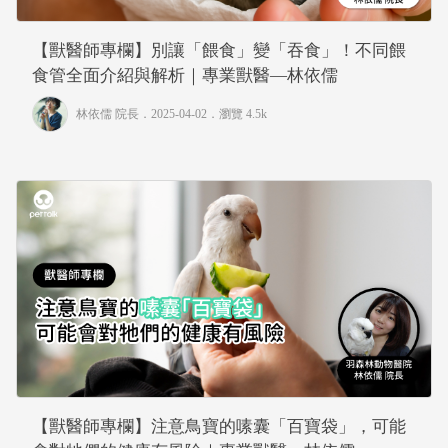
【獸醫師專欄】別讓「餵食」變「吞食」！不同餵
食管全面介紹與解析｜專業獸醫—林依儒
林依儒 院長
．2025-04-02．
瀏覽 4.5k
【獸醫師專欄】注意鳥寶的嗉囊「百寶袋」，可能