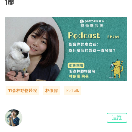
儒
羽森林動物醫院
林依儒
PetTalk
追蹤