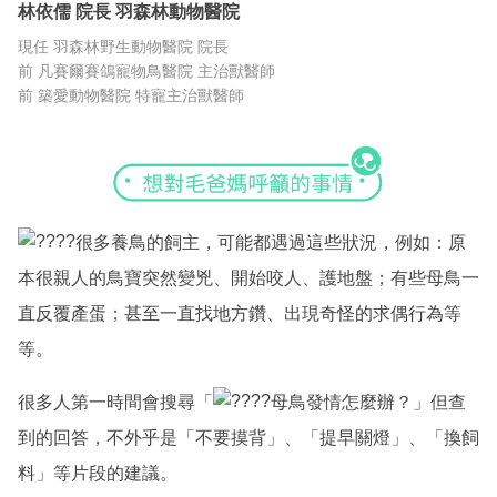
林依儒
院長
羽森林動物醫院
現任 羽森林野生動物醫院 院長
前 凡賽爾賽鴿寵物鳥醫院 主治獸醫師
前 築愛動物醫院 特寵主治獸醫師
很多養鳥的飼主，可能都遇過這些狀況，例如：原
本很親人的鳥寶突然變兇、開始咬人、護地盤；有些母鳥一
直反覆產蛋；甚至一直找地方鑽、出現奇怪的求偶行為等
等。
很多人第一時間會搜尋「
母鳥發情怎麼辦？」但查
到的回答，不外乎是「不要摸背」、「提早關燈」、「換飼
料」等片段的建議。