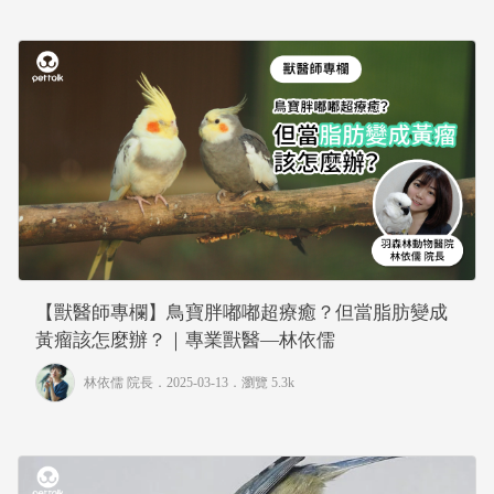
【獸醫師專欄】鳥寶胖嘟嘟超療癒？但當脂肪變成
黃瘤該怎麼辦？｜專業獸醫—林依儒
林依儒 院長
．2025-03-13．
瀏覽 5.3k