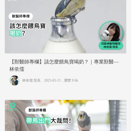
【獸醫師專欄】該怎麼餵鳥寶喝奶？｜專業獸醫—
林依儒
林依儒 院長
．2025-03-13．
瀏覽 9.6k