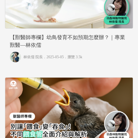
【獸醫師專欄】幼鳥發育不如預期怎麼辦？｜專業
獸醫—林依儒
林依儒 院長
．2025-05-05．
瀏覽 3.5k