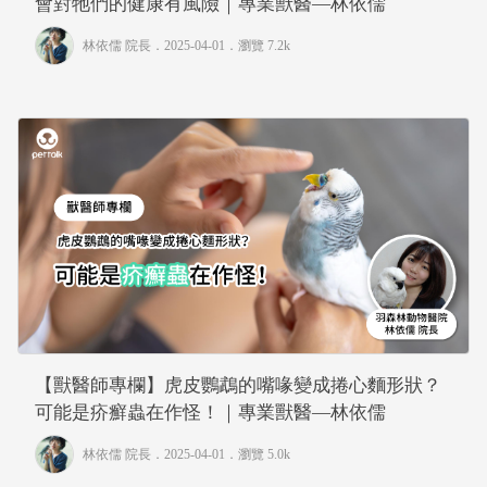
會對牠們的健康有風險｜專業獸醫—林依儒
林依儒 院長
．2025-04-01．
瀏覽 7.2k
【獸醫師專欄】虎皮鸚鵡的嘴喙變成捲心麵形狀？
可能是疥癬蟲在作怪！｜專業獸醫—林依儒
林依儒 院長
．2025-04-01．
瀏覽 5.0k