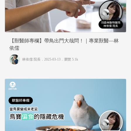
【獸醫師專欄】帶鳥出門大哉問！｜專業獸醫—林
依儒
林依儒 院長
．2025-03-13．
瀏覽 5.1k