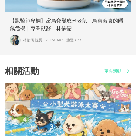
【獸醫師專欄】當鳥寶變成米老鼠，鳥寶偏食的隱
藏危機｜專業獸醫—林依儒
林依儒 院長
．2025-03-07．
瀏覽 4.5k
相關活動
更多活動