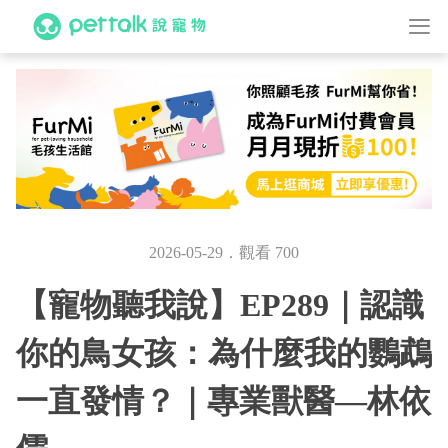
2026-05-29．觀看 700
【寵物聽我說】EP289｜認識
你的鳥女孩：為什麼我的鸚鵡
一直發情？｜專業獸醫—林依