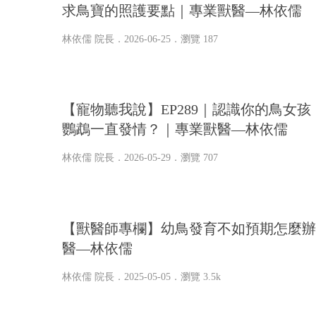
求鳥寶的照護要點｜專業獸醫—林依儒
林依儒 院長
．2026-06-25．
瀏覽 187
【寵物聽我說】EP289｜認識你的鳥女
鸚鵡一直發情？｜專業獸醫—林依儒
林依儒 院長
．2026-05-29．
瀏覽 707
【獸醫師專欄】幼鳥發育不如預期怎麼辦
醫—林依儒
林依儒 院長
．2025-05-05．
瀏覽 3.5k