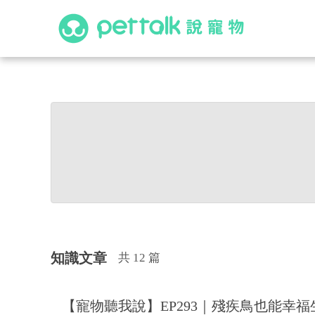
知識文章
共 12 篇
【寵物聽我說】EP293｜殘疾鳥也能幸