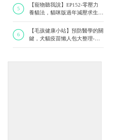
【寵物聽我說】EP152-零壓力
5
養貓法，貓咪版過年減壓求生
術！｜專業獸醫—黃偉珍
【毛孩健康小站】預防醫學的關
6
鍵，犬貓疫苗懶人包大整理-上
集｜程若芷獸醫師