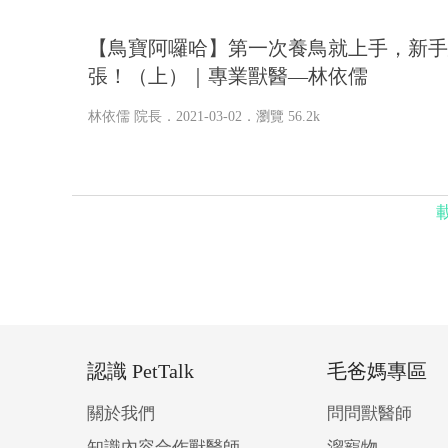
【鳥寶阿囉哈】第一次養鳥就上手，新手
張！（上）｜專業獸醫—林依儒
林依儒 院長
．2021-03-02．
瀏覽 56.2k
認識 PetTalk
毛爸媽專區
關於我們
問問獸醫師
知識內容合作獸醫師
溜寵物