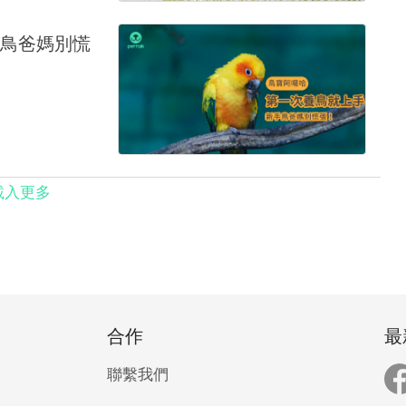
鳥爸媽別慌
載入更多
合作
最
聯繫我們