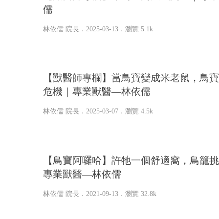
儒
林依儒 院長
．2025-03-13．
瀏覽 5.1k
【獸醫師專欄】當鳥寶變成米老鼠，鳥寶
危機｜專業獸醫—林依儒
林依儒 院長
．2025-03-07．
瀏覽 4.5k
【鳥寶阿囉哈】許牠一個舒適窩，鳥籠挑
專業獸醫—林依儒
林依儒 院長
．2021-09-13．
瀏覽 32.8k