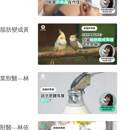
脂肪變成黃
業獸醫—林
獸醫—林依