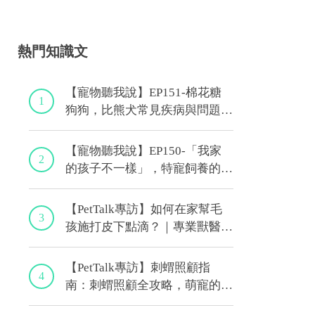
熱門知識文
【寵物聽我說】EP151-棉花糖
1
狗狗，比熊犬常見疾病與問題大
解析！｜專業獸醫—林筱瑞
【寵物聽我說】EP150-「我家
2
的孩子不一樣」，特寵飼養的最
佳後盾！特寵獸醫師駕到！｜專
業獸醫—侯彣
【PetTalk專訪】如何在家幫毛
3
孩施打皮下點滴？｜專業獸醫師
—宋子揚
【PetTalk專訪】刺蝟照顧指
4
南：刺蝟照顧全攻略，萌寵的健
康秘訣｜專業獸醫—侯彣