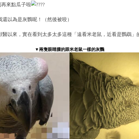
別再來點瓜子啦
我還以為是灰鸚呢！（然後被咬）
獸醫以來，實在看到太多太多這種「遠看米老鼠，近看是鸚鵡」
▼兩隻眼睛腫的跟米老鼠一樣的灰鸚