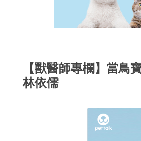
【獸醫師專欄】當鳥
林依儒