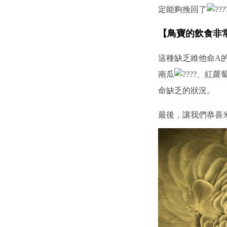
定能夠挽回了
【鳥寶的飲食非
這種缺乏維他命A
南瓜
、紅蘿
命缺乏的狀況。
最後，讓我們恭喜