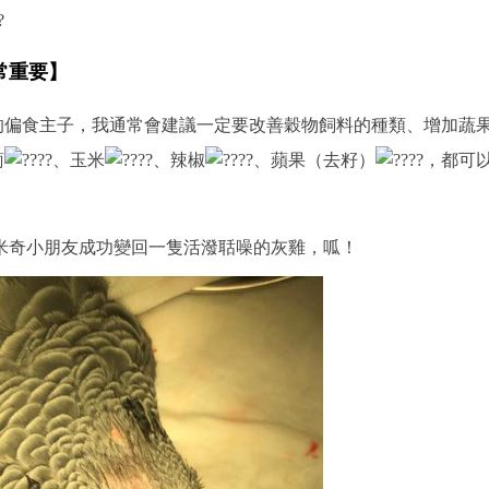
常重要】
的偏食主子，我通常會建議一定要改善穀物飼料的種類、增加蔬
蔔
、玉米
、辣椒
、蘋果（去籽）
，都可
米奇小朋友成功變回一隻活潑聒噪的灰雞，呱！