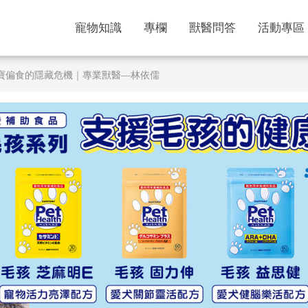
寵物知識
專欄
獸醫問答
活動專區
寶偏食的隱藏危機｜專業獸醫—林依儒