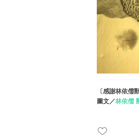
〔感謝林依儒
圖文／
林依儒 