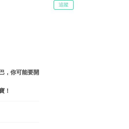
追蹤
巴，你可能要開
寶！