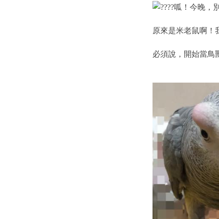
呱！今晚，
原來是米老鼠啊！
必須說，開始當鳥