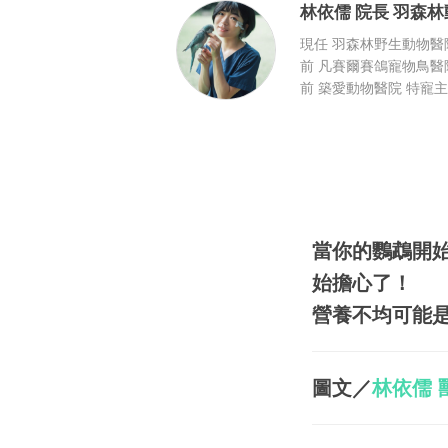
林依儒
院長
羽森林
現任 羽森林野生動物醫
前 凡賽爾賽鴿寵物鳥醫
前 築愛動物醫院 特寵
當你的鸚鵡開
始擔心了！
營養不均可能
圖文／
林依儒 