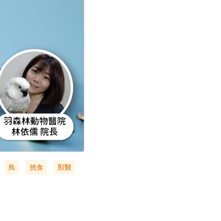
鳥
挑食
獸醫