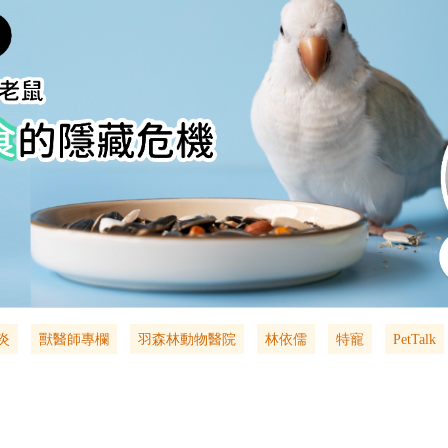
炎
獸醫師專欄
羽森林動物醫院
林依儒
特寵
PetTalk