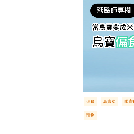
偏食
鼻竇炎
眼竇
寵物