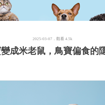
2025-03-07．觀看 4.5k
寶變成米老鼠，鳥寶偏食的