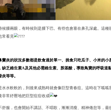
時候腫兩眼，有時候則是腫下巴。有些也會塞在鼻孔深處。這種
也常看見
鼻竇炎的狀況多數都是飲食過於單一、挑食只吃瓜子、小米的小
，缺乏維生素A及其他必需維生素、胺基酸，導致鳥寶的呼吸道
發炎等等。
是水水軟軟的，到後來成熟時就會像巨型青春痘。這時在下呱呱
後非常紓壓地把巨型痘痘收成
不舒服，也會開始不講話、不唱歌，漸漸消瘦、精神倦怠等，最