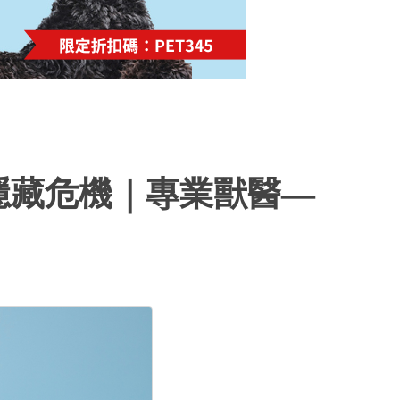
隱藏危機｜專業獸醫—