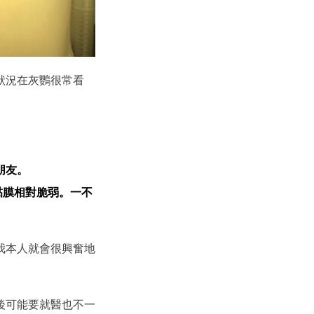
狀況在灰鸚很常看
朋友。
黏膜相對脆弱。一不
我本人就會很興奮地
後可能要就醫也不一