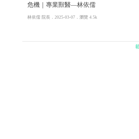
危機｜專業獸醫—林依儒
林依儒 院長
．2025-03-07．
瀏覽 4.5k