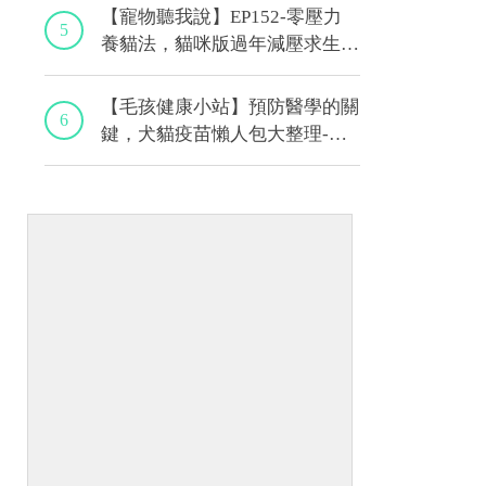
【寵物聽我說】EP152-零壓力
5
養貓法，貓咪版過年減壓求生
術！｜專業獸醫—黃偉珍
【毛孩健康小站】預防醫學的關
6
鍵，犬貓疫苗懶人包大整理-上
集｜程若芷獸醫師