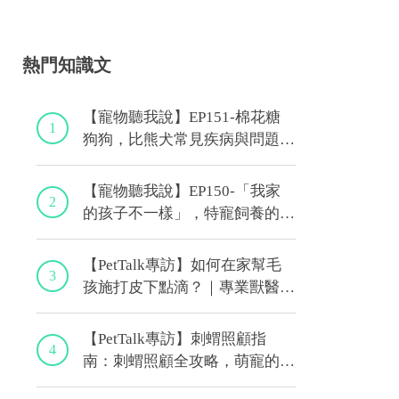
熱門知識文
【寵物聽我說】EP151-棉花糖
1
狗狗，比熊犬常見疾病與問題大
解析！｜專業獸醫—林筱瑞
【寵物聽我說】EP150-「我家
2
的孩子不一樣」，特寵飼養的最
佳後盾！特寵獸醫師駕到！｜專
業獸醫—侯彣
【PetTalk專訪】如何在家幫毛
3
孩施打皮下點滴？｜專業獸醫師
—宋子揚
【PetTalk專訪】刺蝟照顧指
4
南：刺蝟照顧全攻略，萌寵的健
康秘訣｜專業獸醫—侯彣