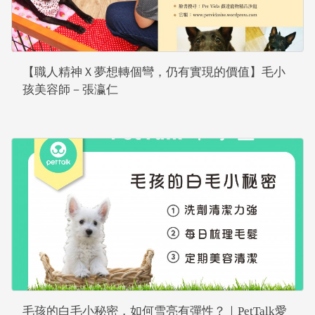
【職人精神Ｘ夢想轉個彎，仍有實現的價值】毛小
孩美容師－張瀛仁
毛孩的白毛小秘密，如何雪亮有彈性？｜PetTalk愛