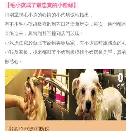
【毛小孩成了最忠實的小粉絲】
特別重視毛小孩的心情的小㚤驕傲地指出，
有不少毛小孩超級喜歡到苙田洗澡兼玩耍，每次一進門都是
直衝進來，興奮到甚至撞到店門玻璃！
小㚤原任職於台北市寵物美容店家，有不少當時服務過的毛
小孩及家長，後來都跟著小㚤到板橋找小㚤店長美容，真的
揪感心～