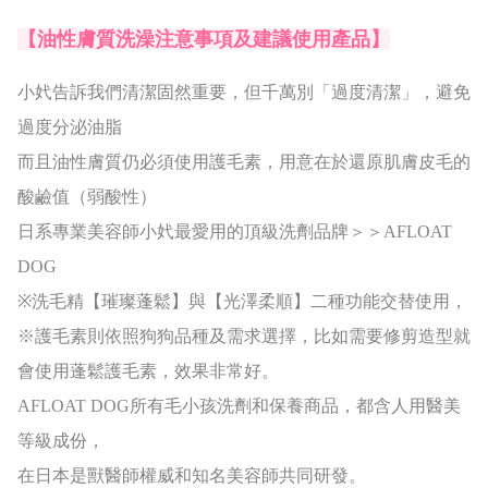
【油性膚質洗澡注意事項及建議使用產品】
小㚤告訴我們清潔固然重要，但千萬別「過度清潔」，避免
過度分泌油脂
而且油性膚質仍必須使用護毛素，用意在於還原肌膚皮毛的
酸鹼值（弱酸性）
日系專業美容師小㚤最愛用的頂級洗劑品牌＞＞AFLOAT
DOG
※洗毛精【璀璨蓬鬆】與【光澤柔順】二種功能交替使用，
※護毛素則依照狗狗品種及需求選擇，比如需要修剪造型就
會使用蓬鬆護毛素，效果非常好。
AFLOAT DOG所有毛小孩洗劑和保養商品，都含人用醫美
等級成份，
在日本是獸醫師權威和知名美容師共同研發。