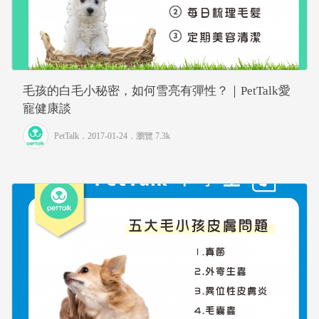
毛孩的白毛小秘密，如何雪亮有彈性？｜PetTalk愛
寵健康談
PetTalk
．2017-01-24．
瀏覽 7.3k