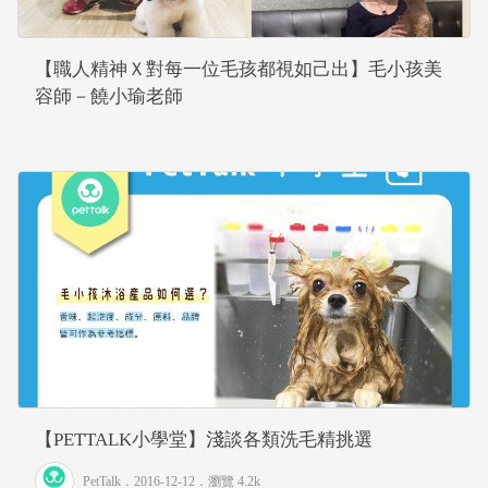
【職人精神Ｘ對每一位毛孩都視如己出】毛小孩美
容師－饒小瑜老師
【PETTALK小學堂】淺談各類洗毛精挑選
PetTalk
．2016-12-12．
瀏覽 4.2k