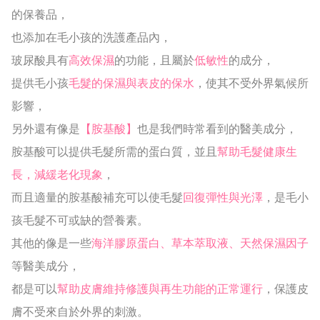
的保養品，
也添加在毛小孩的洗護產品內，
玻尿酸具有
高效保濕
的功能，且屬於
低敏性
的成分，
提供毛小孩
毛髮的保濕與表皮的保水
，使其不受外界氣候所
影響，
另外還有像是
【胺基酸】
也是我們時常看到的醫美成分，
胺基酸可以提供毛髮所需的蛋白質，並且
幫助毛髮健康生
長，減緩老化現象
，
而且適量的胺基酸補充可以使毛髮
回復彈性與光澤
，是毛小
孩毛髮不可或缺的營養素。
其他的像是一些
海洋膠原蛋白、草本萃取液、天然保濕因子
等醫美成分，
都是可以
幫助皮膚維持修護與再生功能的正常運行
，保護皮
膚不受來自於外界的刺激。