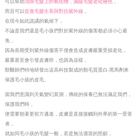
可以幫助
清除毛髮上的氧化物，減緩毛髮老化褪色
，
而且可以
促進毛髮生長與對抗紫外線
，
在現今如此詭譎的氣候下，
不論是我們還是毛小孩們對於紫外線的傷害都必須小心避
免，
因為長期受到紫外線傷害不僅會造成皮膚嚴重受損老化，
嚴重甚至會引發皮膚癌，也因為這樣，
獸醫師們特地研發出這高科技製成的類毛質蛋白-黑馬劑來
保護毛小孩的皮毛。
當我們意識到天氣變幻莫測，傳統的保養已無法滿足我們，
保護我們時，
便需要朝著更前方邁進，皮膚是直接接觸到外界的第一受害
者，
就如同毛小孩的毛髮一般，若是無法適當的照顧，