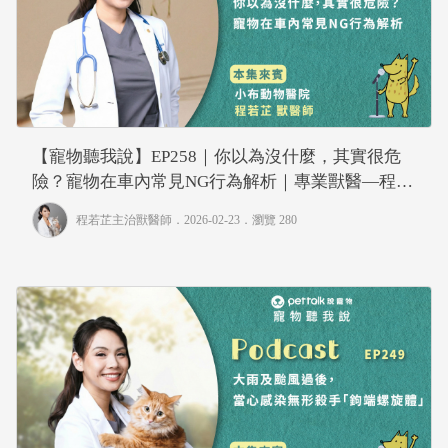
【寵物聽我說】EP258｜你以為沒什麼，其實很危
險？寵物在車內常見NG行為解析｜專業獸醫—程若
芷
程若芷主治獸醫師
．2026-02-23．
瀏覽 280