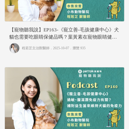
【寵物聽我說】EP163-《寵立善-毛孩健康中心》犬
貓也需要吃眼睛保健品嗎？葉黃素在寵物眼睛健康
中的角色｜專業獸醫—程若芷
程若芷主治獸醫師
．2025-10-07．
瀏覽 935