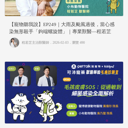
【寵物聽我說】EP249｜大雨及颱風過後，當心感
染無形殺手「鉤端螺旋體」｜專業獸醫—程若芷
程若芷主治獸醫師
．2026-02-03．
瀏覽 490