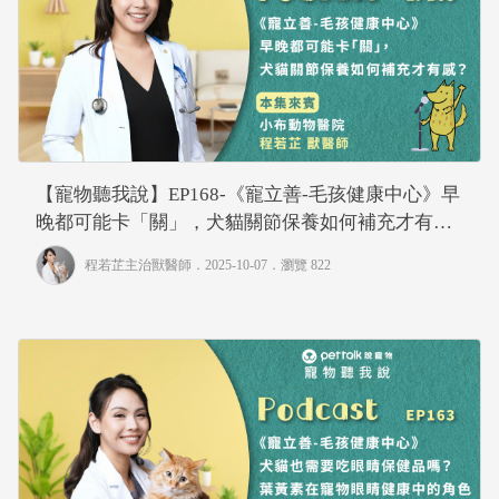
【寵物聽我說】EP168-《寵立善-毛孩健康中心》早
晚都可能卡「關」，犬貓關節保養如何補充才有
感？｜專業獸醫—程若芷
程若芷主治獸醫師
．2025-10-07．
瀏覽 822