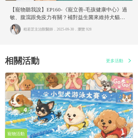
【寵物聽我說】EP160-《寵立善-毛孩健康中心》過
敏、腹瀉跟免疫力有關？補對益生菌來維持犬貓的
免疫力｜專業獸醫—程若芷
程若芷主治獸醫師
．2025-09-30．
瀏覽 928
相關活動
更多活動