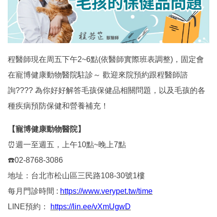
程醫師現在周五下午2~6點(依醫師實際班表調整)，固定會
在寵博健康動物醫院駐診～ 歡迎來院預約跟程醫師諮
詢???? 為你好好解答毛孩保健品相關問題，以及毛孩的各
種疾病預防保健和營養補充！
【寵博健康動物醫院】
⏰週一至週五，上午10點~晚上7點
☎️02-8768-3086
地址：台北市松山區三民路108-30號1樓
每月門診時間 :
https://www.verypet.tw/time
LINE預約：
https://lin.ee/vXmUgwD