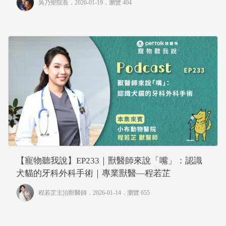
吳乃聖院長
．2026-01-19．
瀏覽 404
【寵物聽我說】EP233｜獸醫師來說「嘴」：認識
犬貓的牙科外科手術｜專業獸醫—程若芷
程若芷主治獸醫師
．2026-01-14．
瀏覽 655