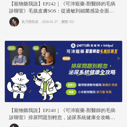
【寵物聽我說】EP242｜《可沛寵藥-獸醫師的毛病
診聊室》毛孩皮膚SOS：從過敏到細菌感染全面解
析
吳乃聖院長
．2026-01-27．
瀏覽 332
【寵物聽我說】EP240｜《可沛寵藥-獸醫師的毛病
診聊室》排尿問題別輕忽，泌尿系統健康全攻略｜
專業獸醫—黃偉珍、吳乃聖