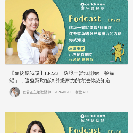
【寵物聽我說】EP222｜環境一變就開始「躲貓
貓」，這些幫助貓咪舒緩壓力的方法你該知道｜專
業獸醫—程若芷
程若芷主治獸醫師
．2026-01-12．
瀏覽 427