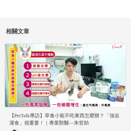
相關文章
【PetTalk專訪】草食小寵不吃東西怎麼辦？「強迫
灌食」很重要！｜專業獸醫—朱哲助