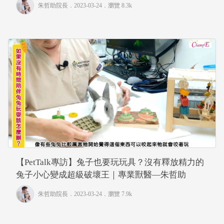
朱哲助院長
．2023-03-24．
瀏覽 8.3k
【PetTalk專訪】兔子也要玩玩具？沒有釋放精力的
兔子小心變成超級破壞王｜專業獸醫—朱哲助
朱哲助院長
．2023-03-24．
瀏覽 7.9k