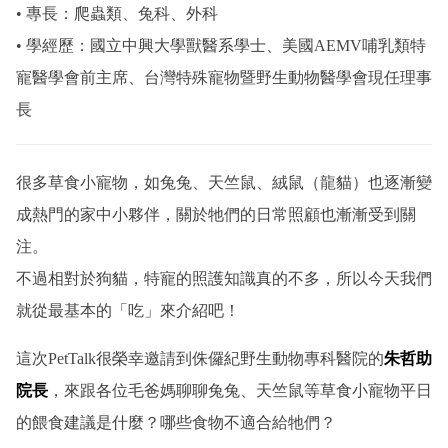
• 專長：爬蟲類、兔科、外科
• 學經歷：國立中興大學獸醫系學士、美國AEMV哺乳類特
寵醫學會前主席、台灣特殊寵物暨野生動物醫學會現任理事
長
很多草食小寵物，如兔兔、天竺鼠、絨鼠（龍貓）也逐漸變
成熱門的家中小夥伴，關於牠們的日常照顧也漸漸受到關
注。
不過相對於狗貓，特寵的照護知識真的不多，所以今天我們
就從最基本的「吃」來介紹吧！
這次PetTalk很榮幸邀請到侏儸紀野生動物專科醫院的
朱哲助
院長
，來跟各位毛爸媽聊聊兔兔、天竺鼠等草食小寵物平日
的餵食建議是什麼？哪些食物不適合給牠們？