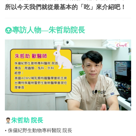
所以今天我們就從最基本的「吃」來介紹吧！
專訪人物
—朱哲助院長
朱哲助
院長
• 侏儸紀野生動物專科醫院 院長