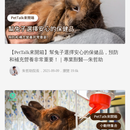
【PetTalk來開箱】幫兔子選擇安心的保健品，預防
和補充營養非常重要！｜專業獸醫—朱哲助
朱哲助院長
．2021-09-09．
瀏覽 19.6k