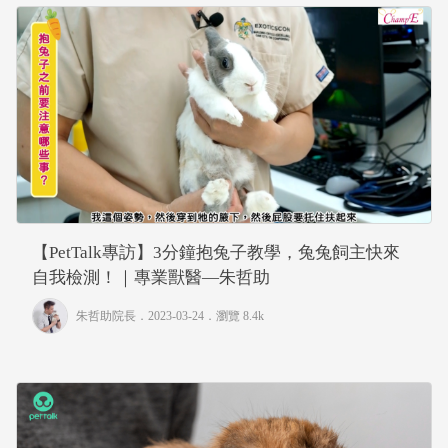
【PetTalk專訪】3分鐘抱兔子教學，兔兔飼主快來
自我檢測！｜專業獸醫—朱哲助
朱哲助院長
．2023-03-24．
瀏覽 8.4k