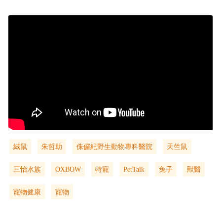
絨鼠
朱哲助
侏儸紀野生動物專科醫院
天竺鼠
三怡水族
OXBOW
特寵
PetTalk
兔子
獸醫
寵物健康
寵物