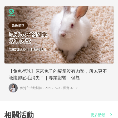
【兔兔星球】原來兔子的腳掌沒有肉墊，所以更不
能讓腳底毛消失！｜專業獸醫—侯彣
侯彣主治獸醫師
．2021-07-23．
瀏覽 32.1k
相關活動
更多活動