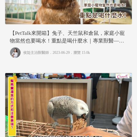
【PetTalk來開箱】兔子、天竺鼠和倉鼠，家庭小寵
物當然也要喝水！重點是喝什麼水｜專業獸醫—侯
彣
侯彣主治獸醫師
．2023-06-29．
瀏覽 15.0k