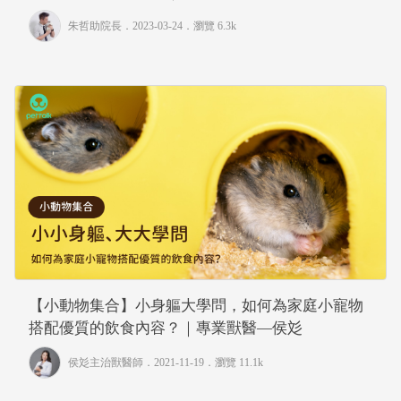
朱哲助院長
．2023-03-24．
瀏覽 6.3k
【小動物集合】小身軀大學問，如何為家庭小寵物
搭配優質的飲食內容？｜專業獸醫—侯彣
侯彣主治獸醫師
．2021-11-19．
瀏覽 11.1k