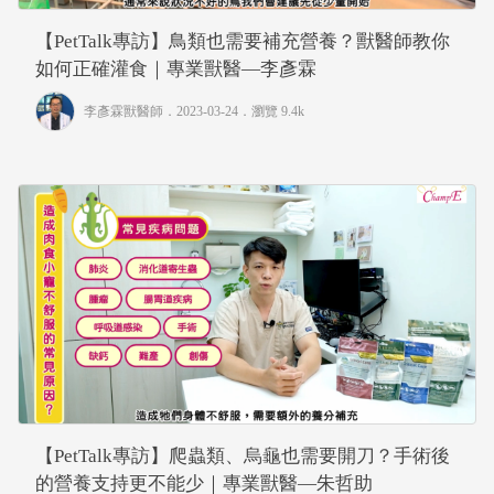
【PetTalk專訪】鳥類也需要補充營養？獸醫師教你
如何正確灌食｜專業獸醫—李彥霖
李彥霖獸醫師
．2023-03-24．
瀏覽 9.4k
【PetTalk專訪】爬蟲類、烏龜也需要開刀？手術後
的營養支持更不能少｜專業獸醫—朱哲助