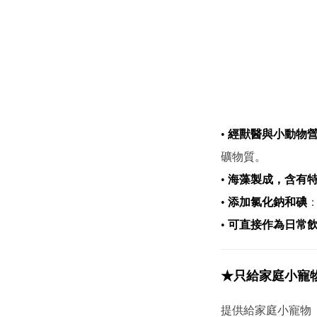
•
經獸醫與小動物
礦物質。
•
海藻製成，含有
•
添加氯化鈉和碘
•
可直接作為日常
★只給家庭小寵
提供給家庭小寵物