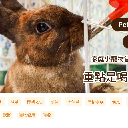
水
絨鼠
德國之心
倉鼠
天竺鼠
三怡水族
侯彣
獸醫
寵物健康
寵物