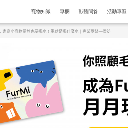
寵物知識
專欄
獸醫問答
活動專區
和倉鼠，家庭小寵物當然也要喝水！重點是喝什麼水｜專業獸醫—侯彣