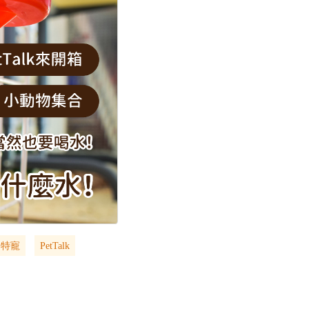
特寵
PetTalk