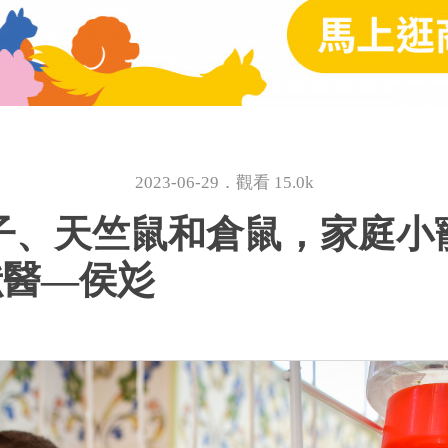
2023-06-29．觀看 15.0k
】兔子、天竺鼠和倉鼠，家庭
獸醫—侯彣