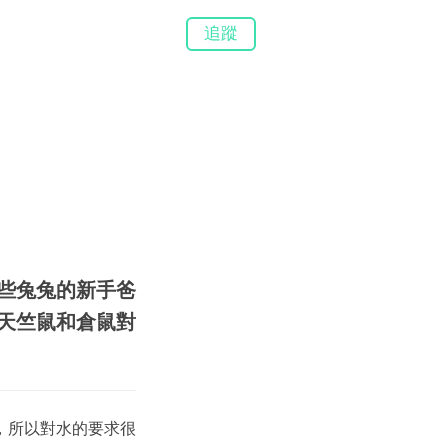
追蹤
些兔兔的新手爸
天竺鼠和倉鼠對
，所以對水的要求很