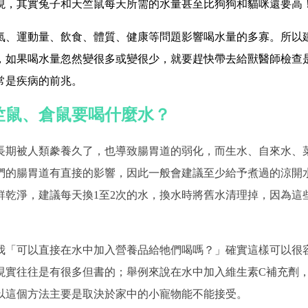
現，其實兔子和天竺鼠每天所需的水量甚至比狗狗和貓咪還要高
氣、運動量、飲食、體質、健康等問題影響喝水量的多寡。所以
，如果喝水量忽然變很多或變很少，就要趕快帶去給獸醫師檢查
常是疾病的前兆。
竺鼠、倉鼠要喝什麼水？
長期被人類豢養久了，也導致腸胃道的弱化，而生水、自來水、
們的腸胃道有直接的影響，因此一般會建議至少給予煮過的涼開
鮮乾淨，建議每天換1至2次的水，換水時將舊水清理掉，因為這
我「可以直接在水中加入營養品給牠們喝嗎？」確實這樣可以很
現實往往是有很多但書的；舉例來說在水中加入維生素C補充劑
以這個方法主要是取決於家中的小寵物能不能接受。