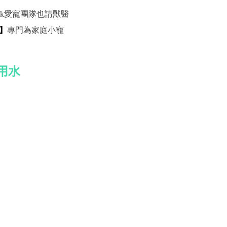
lk愛寵團隊也請獸醫
心】
專門為家庭小寵
用水