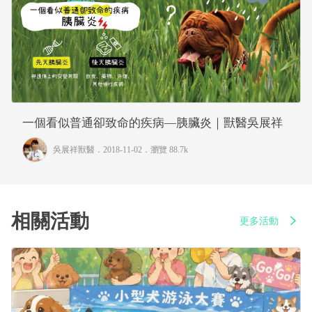
一個看似普通卻致命的疾病—胰臟炎｜獸醫吳展祥
吳展祥獸醫
．2018-11-02．
瀏覽 88.7k
相關活動
更多活動