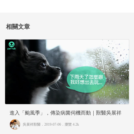
相關文章
進入「颱風季」，傳染病菌伺機而動｜獸醫吳展祥
吳展祥獸醫
．2019-07-06．
瀏覽 4.2k