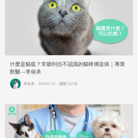
什麼是貓瘟？常聽到但不認識的貓咪傳染病｜專業
獸醫—李侯承
李侯承
．2019-07-25．
瀏覽 322.6k