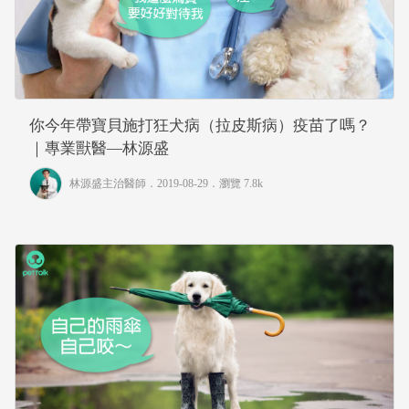
你今年帶寶貝施打狂犬病（拉皮斯病）疫苗了嗎？
｜專業獸醫—林源盛
林源盛主治醫師
．2019-08-29．
瀏覽 7.8k