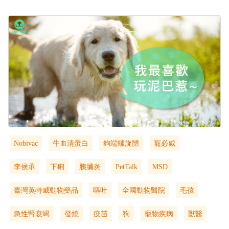
Nobivac
牛血清蛋白
鉤端螺旋體
寵必威
李侯承
下痢
胰臟炎
PetTalk
MSD
臺灣英特威動物藥品
嘔吐
全國動物醫院
毛孩
急性腎衰竭
發燒
疫苗
狗
寵物疾病
獸醫