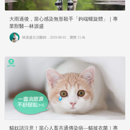
大雨過後，當心感染無形殺手「鉤端螺旋體」｜專
業獸醫—林源盛
林源盛主治醫師
．2019-08-01．
瀏覽 11.0k
貓奴請注意！當心人畜共通傳染病—貓披衣菌｜專