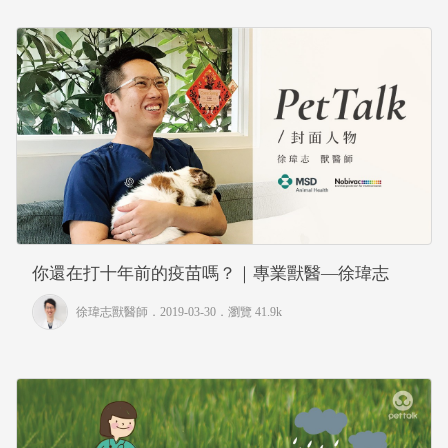
你還在打十年前的疫苗嗎？｜專業獸醫—徐瑋志
徐瑋志獸醫師
．2019-03-30．
瀏覽 41.9k