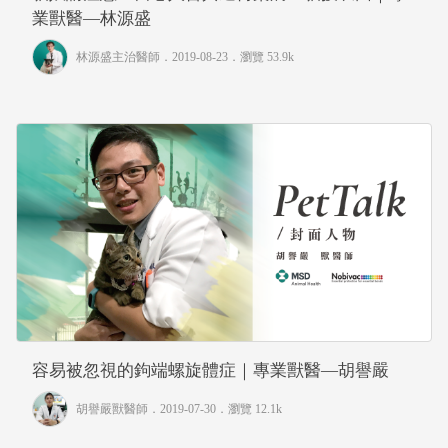
業獸醫—林源盛
林源盛主治醫師
．2019-08-23．
瀏覽 53.9k
容易被忽視的鉤端螺旋體症｜專業獸醫—胡譽嚴
胡譽嚴獸醫師
．2019-07-30．
瀏覽 12.1k