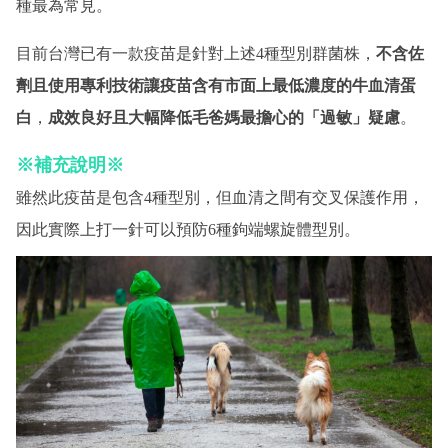
種最為常見。
目前台灣已有一款疫苗是針對上述4種型別群菌株，
不含佐
劑且使用專利技術讓疫苗含有市面上最低濃度的牛血清蛋
白
，
成效良好且大幅降低毛爸媽最擔心的「過敏」疑慮
。
※補充說明※
雖然此疫苗是包含4種型別，但血清之間有交叉保護作用，
因此實際上打一針可以預防6種鉤端螺旋體型別。