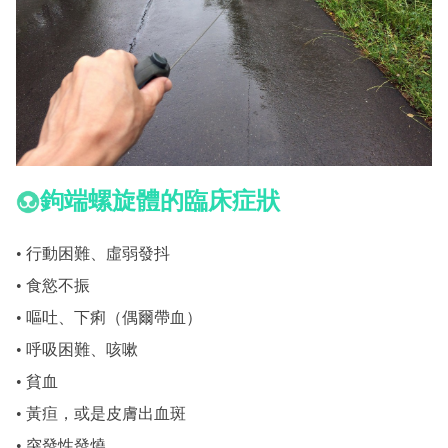
鉤端螺旋體的臨床症狀
• 行動困難、虛弱發抖
• 食慾不振
• 嘔吐、下痢（偶爾帶血）
• 呼吸困難、咳嗽
• 貧血
• 黃疸，或是皮膚出血斑
• 突發性發燒