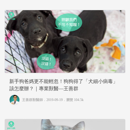
新手狗爸媽更不能輕忽！狗狗得了「犬細小病毒」
該怎麼辦？｜專業獸醫—王善群
王善群獸醫師
．2019-09-19．
瀏覽 104.5k