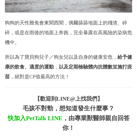
狗狗的天性難免會東聞西聞，偶爾舔舔地面上的殘渣、碎
碎，或是在雨後的地面上奔跑，完全暴露在高風險的染病危
機中。
所以為了寶貝狗兒子／狗女兒以及自身的健康安危，
給予健
康的飲食、適度的運動
，
以及定期檢驗體內抗體數並施打疫
苗
，絕對是CP值最高的方法！
【歡迎到LINE@上找我們】
毛孩不對勁，想知道發生什麼事？
快加入PetTalk
LINE
，由專業獸醫師親自回答
你！