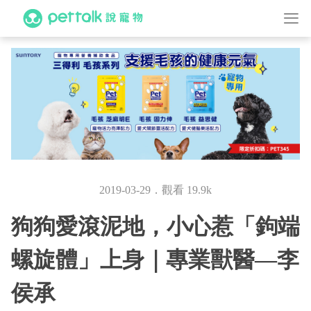
2019-03-29．觀看 19.9k
狗狗愛滾泥地，小心惹「鉤端
螺旋體」上身｜專業獸醫—李
侯承