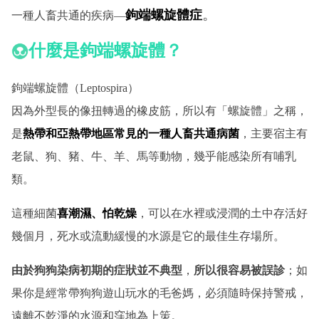
。
鉤端螺旋體症
一種人畜共通的疾病—
什麼是鉤端螺旋體？
鉤端螺旋體（Leptospira）
因為外型長的像扭轉過的橡皮筋，所以有「螺旋體」之稱，
是
熱帶和亞熱帶地區常見的一種人畜共通病菌
，主要宿主有
老鼠、狗、豬、牛、羊、馬等動物，幾乎能感染所有哺乳
類。
這種細菌
喜潮濕、怕乾燥
，可以在水裡或浸潤的土中存活好
幾個月，死水或流動緩慢的水源是它的最佳生存場所。
由於狗狗染病初期的症狀並不典型
，
所以很容易被誤診
；如
果你是經常帶狗狗遊山玩水的毛爸媽，必須隨時保持警戒，
遠離不乾淨的水源和窪地為上策。