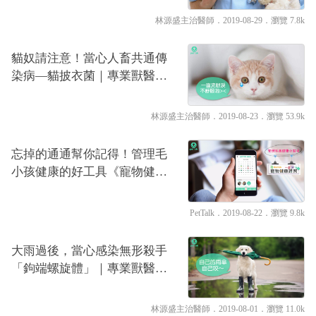
林源盛主治醫師
．2019-08-29．
瀏覽 7.8k
貓奴請注意！當心人畜共通傳
染病—貓披衣菌｜專業獸醫—
林源盛
林源盛主治醫師
．2019-08-23．
瀏覽 53.9k
忘掉的通通幫你記得！管理毛
小孩健康的好工具《寵物健康
護照》讓你秒變頂尖飼主
PetTalk
．2019-08-22．
瀏覽 9.8k
大雨過後，當心感染無形殺手
「鉤端螺旋體」｜專業獸醫—
林源盛
林源盛主治醫師
．2019-08-01．
瀏覽 11.0k