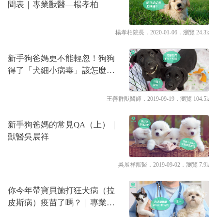
間表｜專業獸醫—楊孝柏
楊孝柏院長
．2020-01-06．
瀏覽 24.3k
新手狗爸媽更不能輕忽！狗狗
得了「犬細小病毒」該怎麼
辦？｜專業獸醫—王善群
王善群獸醫師
．2019-09-19．
瀏覽 104.5k
新手狗爸媽的常見QA（上）｜
獸醫吳展祥
吳展祥獸醫
．2019-09-02．
瀏覽 7.9k
你今年帶寶貝施打狂犬病（拉
皮斯病）疫苗了嗎？｜專業獸
醫—林源盛