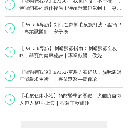
【寵物聽我說】EP150-「我家的孩子不一樣」，
2
特寵飼養的最佳後盾！特寵獸醫師駕到！｜專業
獸醫—侯彣
【PetTalk專訪】如何在家幫毛孩施打皮下點滴？
3
｜專業獸醫師—宋子揚
【PetTalk專訪】刺蝟照顧指南：刺蝟照顧全攻
4
略，萌寵的健康秘訣｜專業獸醫—侯彣
【寵物聽我說】EP152-零壓力養貓法，貓咪版過
5
年減壓求生術！｜專業獸醫—黃偉珍
【毛孩健康小站】預防醫學的關鍵，犬貓疫苗懶
6
人包大整理-上集｜程若芷獸醫師