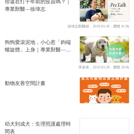
你還在打十年前的疫苗嗎？｜
專業獸醫—徐瑋志
徐瑋志獸醫師
．2019-03-30．
瀏覽 41.9k
狗狗愛滾泥地，小心惹「鉤端
螺旋體」上身｜專業獸醫—李
侯承
李侯承
．2019-03-29．
瀏覽 20.0k
動物友善空間計畫
幼犬到成犬：生理照護處理時
間表