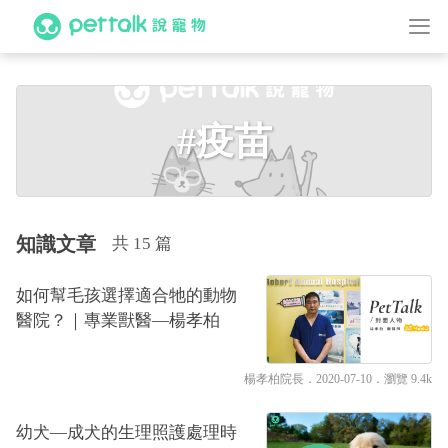
#疫苗
知識文章
共 15 篇
如何幫毛孩選擇適合牠的動物
醫院？｜專業獸醫—楊孝柏
楊孝柏院長
．2020-07-10．
瀏覽 9.4k
幼犬—成犬的生理照護處理時