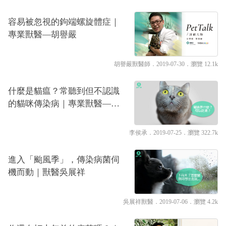
容易被忽視的鉤端螺旋體症｜
專業獸醫—胡譽嚴
胡譽嚴獸醫師
．2019-07-30．
瀏覽 12.1k
什麼是貓瘟？常聽到但不認識
的貓咪傳染病｜專業獸醫—李
侯承
李侯承
．2019-07-25．
瀏覽 322.7k
進入「颱風季」，傳染病菌伺
機而動｜獸醫吳展祥
吳展祥獸醫
．2019-07-06．
瀏覽 4.2k