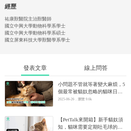
經歷
祐康獸醫院主治獸醫師
國立中興大學動物科學系學士
國立中興大學動物科學系碩士
國立屏東科技大學獸醫學系學士
發表文章
線上問答
小問題不管就等著變大麻煩，5
個最常被貓奴忽略的貓咪日常
照護｜專業獸醫—何佳琪
2025-06-26．
瀏覽 9.6k
【PetTalk來開箱】新手貓奴須
知，貓咪需要定期吐毛球的原