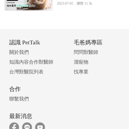
因｜專業獸醫—何佳琪
2023-07-05．
瀏覽 11.5k
認識 PetTalk
毛爸媽專區
關於我們
問問獸醫師
知識內容合作獸醫師
溜寵物
台灣獸醫院列表
找專業
合作
聯繫我們
最新消息