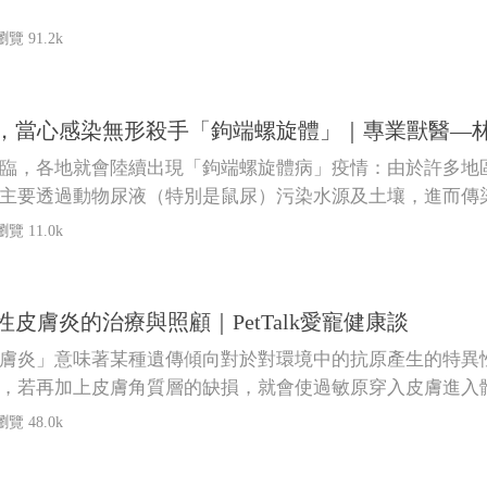
瀏覽 91.2k
，當心感染無形殺手「鉤端螺旋體」｜專業獸醫—
臨，各地就會陸續出現「鉤端螺旋體病」疫情：由於許多地
主要透過動物尿液（特別是鼠尿）污染水源及土壤，進而傳
瀏覽 11.0k
皮膚炎的治療與照顧｜PetTalk愛寵健康談
膚炎」意味著某種遺傳傾向對於對環境中的抗原產生的特異
，若再加上皮膚角質層的缺損，就會使過敏原穿入皮膚進入
所處的環境會影響疾病的嚴重程度；而某些基因會影響免疫
瀏覽 48.0k
減敏和藥物控制結合來治療。