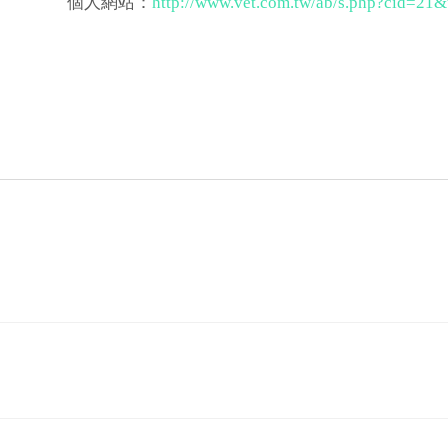
個人網站：
http://www.vet.com.tw/ab/s.php?cid=21&