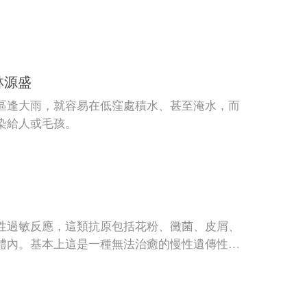
林源盛
區逢大雨，就容易在低窪處積水、甚至淹水，而
染給人或毛孩。
性過敏反應，這類抗原包括花粉、黴菌、皮屑、
體內。基本上這是一種無法治癒的慢性遺傳性炎
功能，產生過度的反應，有時候會有難以忍受的