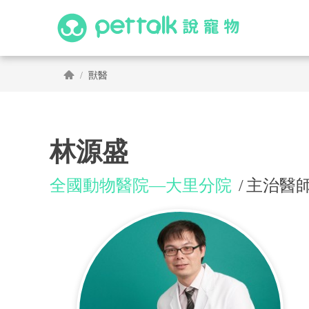
獸醫
林源盛
全國動物醫院—大里分院
主治醫