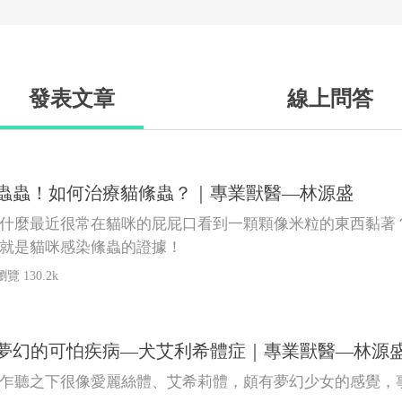
發表文章
線上問答
蟲蟲！如何治療貓絛蟲？｜專業獸醫—林源盛
什麼最近很常在貓咪的屁屁口看到一顆顆像米粒的東西黏著
就是貓咪感染絛蟲的證據！
瀏覽 130.2k
夢幻的可怕疾病—犬艾利希體症｜專業獸醫—林源
乍聽之下很像愛麗絲體、艾希莉體，頗有夢幻少女的感覺，