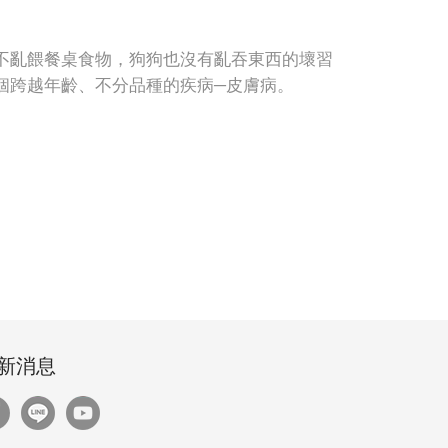
不亂餵餐桌食物，狗狗也沒有亂吞東西的壞習
個跨越年齡、不分品種的疾病─皮膚病。
新消息