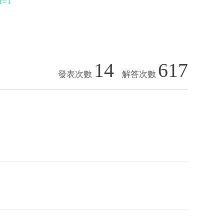
t=1
14
617