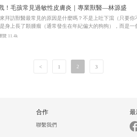
戰！毛孩常見過敏性皮膚炎｜專業獸醫—林源盛
來拜訪獸醫最常見的原因是什麼嗎？不是上吐下瀉（只要你
是身上長了顆腫瘤（通常發生在年紀偏大的狗狗），而是一
瀏覽 11.4k
2
<
1
3
合作
最
聯繫我們