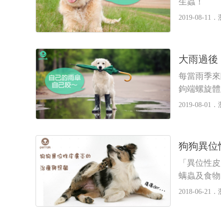
生蟲！
2019-08-11．
大雨過後
每當雨季來
鉤端螺旋體
2019-08-01．
狗狗異位性
「異位性皮
螨蟲及食物
症性疾病，
2018-06-21．
癢，一般以