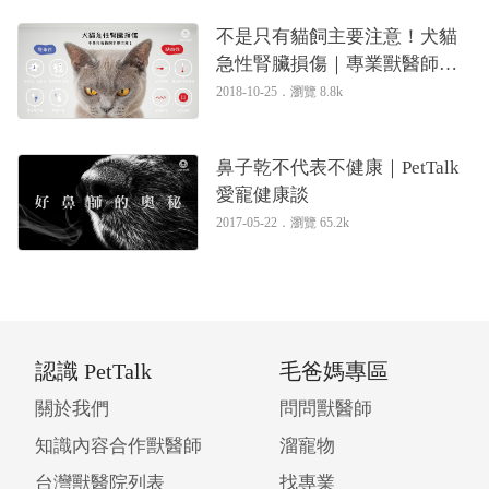
不是只有貓飼主要注意！犬貓
急性腎臟損傷｜專業獸醫師—
陳正傑醫師
2018-10-25．
瀏覽 8.8k
鼻子乾不代表不健康｜PetTalk
愛寵健康談
2017-05-22．
瀏覽 65.2k
認識 PetTalk
毛爸媽專區
關於我們
問問獸醫師
知識內容合作獸醫師
溜寵物
台灣獸醫院列表
找專業