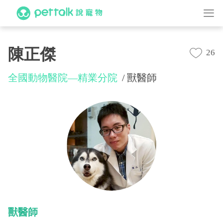
陳正傑
26
全國動物醫院—精業分院
獸醫師
獸醫師