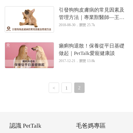
引發狗狗皮膚病的常見因素及
管理方法｜專業獸醫師—王善
群醫師
2018-08-30．
瀏覽 25.7k
癩痢狗退散！保養從平日基礎
做起｜PetTalk愛寵健康談
2017-12-21．
瀏覽 13.8k
2
<
1
認識 PetTalk
毛爸媽專區