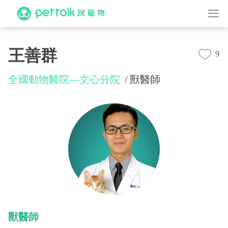
王善群
9
全國動物醫院—文心分院
獸醫師
獸醫師