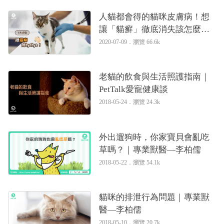
人貓都會得的貓咪皮膚病！想
讓「貓癬」徹底消失該怎麼
做？（下集–治療篇）｜專業獸
2020-07-09．
瀏覽 66.6k
醫—李柏儒
老貓的飲食與生活照護指南｜
PetTalk愛寵健康談
2018-05-24．
瀏覽 24.3k
外出遛狗時，你家寶貝會亂吃
草嗎？｜專業獸醫—李柏儒
2018-05-22．
瀏覽 54.1k
貓咪的排泄行為問題｜專業獸
醫—李柏儒
2018-05-10．
瀏覽 20.7k