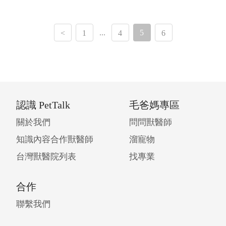
...
5
<
1
4
6
認識 PetTalk
毛爸媽專區
關於我們
問問獸醫師
知識內容合作獸醫師
溜寵物
台灣獸醫院列表
找專業
合作
聯繫我們