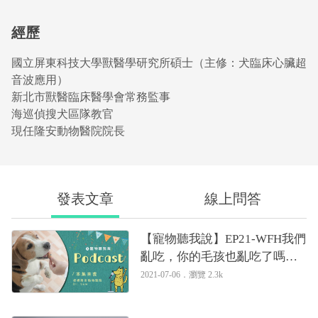
經歷
國立屏東科技大學獸醫學研究所碩士（主修：犬臨床心臟超
音波應用）
新北市獸醫臨床醫學會常務監事
海巡偵搜犬區隊教官
現任隆安動物醫院院長
發表文章
線上問答
【寵物聽我說】EP21-WFH我們
亂吃，你的毛孩也亂吃了嗎？
｜專業獸醫—姚勝隆
2021-07-06．
瀏覽 2.3k