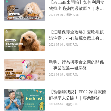
【PetTalk來開箱】如何利用食
物找出毛孩的過敏原？｜專業
獸醫—姚勝隆
2021-06-09．
瀏覽 22.8k
【汪喵保障全攻略】愛吃毛孩
請注意，小心胰臟炎惹上身！
｜專業獸醫—姚勝隆
2021-05-10．
瀏覽 7.0k
狗狗、行為與零食之間的關係
｜專業獸醫—姚勝隆
2021-04-19．
瀏覽 7.9k
【寵物聽我說】EP02-家庭獸醫
師標準大公開！｜專業獸醫—
姚勝隆
2021-02-16．
瀏覽 6.4k