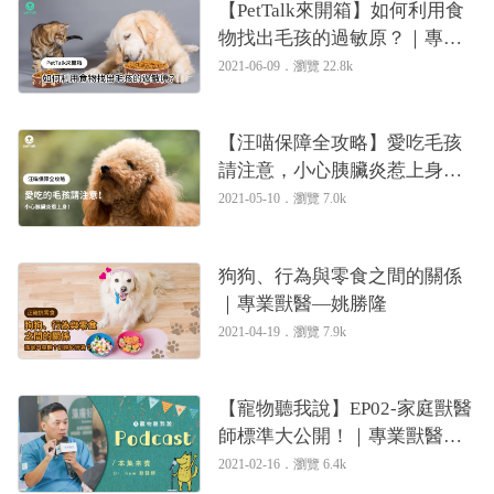
【PetTalk來開箱】如何利用食
物找出毛孩的過敏原？｜專業
獸醫—姚勝隆
2021-06-09．
瀏覽 22.8k
【汪喵保障全攻略】愛吃毛孩
請注意，小心胰臟炎惹上身！
｜專業獸醫—姚勝隆
2021-05-10．
瀏覽 7.0k
狗狗、行為與零食之間的關係
｜專業獸醫—姚勝隆
2021-04-19．
瀏覽 7.9k
【寵物聽我說】EP02-家庭獸醫
師標準大公開！｜專業獸醫—
姚勝隆
2021-02-16．
瀏覽 6.4k