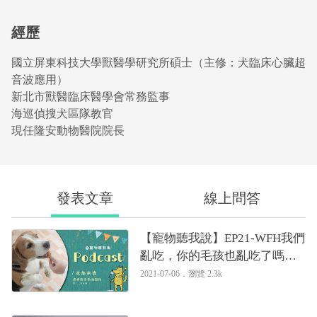
經歷
國立屏東科技大學獸醫學研究所碩士（主修：犬臨床心臟超
音波應用）
新北市獸醫臨床醫學會常務監事
海巡偵搜犬區隊教官
現任隆安動物醫院院長
發表文章
線上問答
【寵物聽我說】EP21-WFH我們
亂吃，你的毛孩也亂吃了嗎？
｜專業獸醫—姚勝隆
2021-07-06．
瀏覽 2.3k