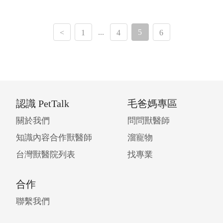
...
5
<
1
4
6
認識 PetTalk
毛爸媽專區
關於我們
問問獸醫師
知識內容合作獸醫師
溜寵物
台灣獸醫院列表
找專業
合作
聯繫我們