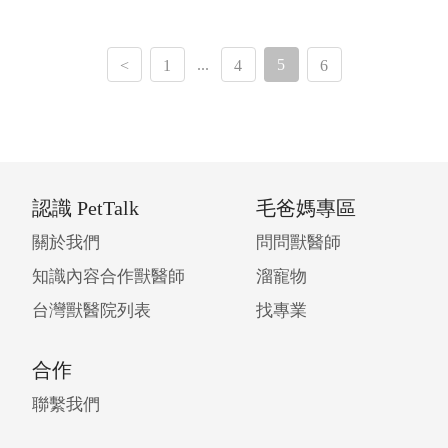
...
5
<
1
4
6
認識 PetTalk
毛爸媽專區
關於我們
問問獸醫師
知識內容合作獸醫師
溜寵物
台灣獸醫院列表
找專業
合作
聯繫我們