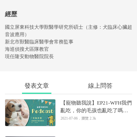
經歷
國立屏東科技大學獸醫學研究所碩士（主修：犬臨床心臟超
音波應用）
新北市獸醫臨床醫學會常務監事
海巡偵搜犬區隊教官
現任隆安動物醫院院長
發表文章
線上問答
【寵物聽我說】EP21-WFH我們
亂吃，你的毛孩也亂吃了嗎？
｜專業獸醫—姚勝隆
2021-07-06．
瀏覽 2.3k