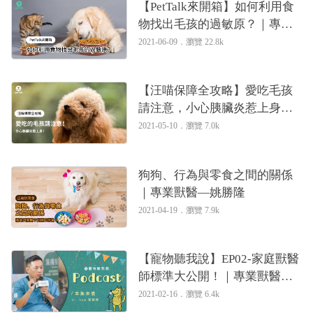
【PetTalk來開箱】如何利用食
物找出毛孩的過敏原？｜專業
獸醫—姚勝隆
2021-06-09．
瀏覽 22.8k
【汪喵保障全攻略】愛吃毛孩
請注意，小心胰臟炎惹上身！
｜專業獸醫—姚勝隆
2021-05-10．
瀏覽 7.0k
狗狗、行為與零食之間的關係
｜專業獸醫—姚勝隆
2021-04-19．
瀏覽 7.9k
【寵物聽我說】EP02-家庭獸醫
師標準大公開！｜專業獸醫—
姚勝隆
2021-02-16．
瀏覽 6.4k