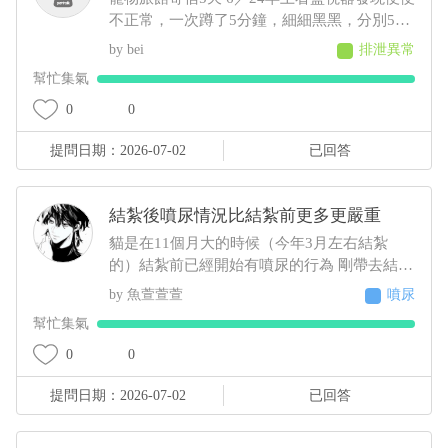
不正常，一次蹲了5分鐘，細細黑黑，分別5
次，旅館通報早上吐 中午接回，回來不進食，
bei
排泄異常
只喝水，且晚間拉了2次黑便〔帶紅果凍型態
幫忙集氣
的晶體〕 6／25 清晨3:00，饅頭大了滿地血
便，並且大了一小節馬陸出來！ 6／25下午帶
0
0
去旅館指定的獸醫院看診 肛門觸診完，醫生判
提問日期：2026-07-02
已回答
斷潰瘍性結直腸炎，隨即打了制酸劑，給了胃
粘膜保護劑跟止瀉 7/2告知旅館回診血檢 期中
這三項不正常BUN66/RBC9.13/ALT87，旅館
結紮後噴尿情況比結紮前更多更嚴重
改口說不是他們的問題，沒證據足以判斷是馬
陸造成的！ 並提供監視器，6／23下午便便型
貓是在11個月大的時候（今年3月左右結紮
態還正常，24凌晨他們說正常，但我看已經很
的）結紮前已經開始有噴尿的行為 剛帶去結紮
怪了 勞煩醫生幫我看一下，謝謝
完的一兩周基本沒噴尿 之後的時間經常噴尿
魚萱萱萱
噴尿
原先只是床旁邊的牆壁 到後來床頭櫃、衣櫃、
幫忙集氣
電腦螢幕、電腦主機 連在貓砂盆裡都噴（有正
常排尿）整個家基本上都被他噴了 至今仍未改
0
0
善而且還越來越嚴重（噴的範圍越來越多 甚至
提問日期：2026-07-02
已回答
剛噴完牆壁不到10秒又去噴衣櫃）這種情況該
怎麼解決 被噴到很崩潰想送養了