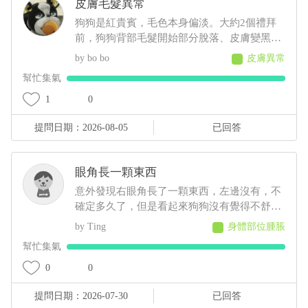
皮膚毛髮異常
狗狗是紅貴賓，毛色本身偏淡。大約2個禮拜
前，狗狗背部毛髮開始部分脫落、皮膚變黑
色，有給牠擦人類的藥物(不知道會不會怎
bo bo
皮膚異常
樣......)，也有帶去看獸醫，但獸醫說這是正常
幫忙集氣
老化不會怎樣，可是牠才5歲，其餘飲食、排
便、作息、精神則沒有問題
1
0
提問日期：2026-08-05
已回答
眼角長一顆東西
意外發現右眼角長了一顆東西，左邊沒有，不
確定多久了，但是看起來狗狗沒有覺得不舒服
去抓或流眼淚等等之類的，想請問這是什麼？
Ting
身體部位腫脹
會不會影響眼睛
幫忙集氣
0
0
提問日期：2026-07-30
已回答