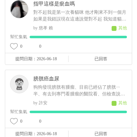
指甲這樣是瘀血嗎
對不起我是第一次養貓咪 他才剛來不到一個月
如果是我錯誤現在這邊說聲對不起 我知道貓咪
指甲不能剪太深 我有先做功課 上一次剪完大
慈孝 賴
其他
概兩個禮拜 我今天要幫他剪的時候發現他很抗
幫忙集氣
拒 一看發現他腳有點瘀血的感覺 他走路都沒
有一拐一拐的 如果真的是瘀青我應該怎麼照顧
0
0
他 直接帶去寵物醫院會比較好嗎
提問日期：2026-06-18
已回答
膀胱癌血尿
狗狗發現膀胱有腫瘤、目前已經佔了膀胱ㄧ
半、有去到專門看腫瘤的醫院看、但檢查說他
腎臟功能也不好、目前沒辦法吃鍾擺治療的藥
許安
其他
或是化療、但他ㄧ直血尿不然就是尿不出
幫忙集氣
來…….。目前吃著另一家獸醫院開的類固醇消
炎止痛藥、能尿出來、但也是這個類固醇藥讓
0
0
他的腎臟指數在超標、就沒辦法吃鍾擺治療的
提問日期：2026-06-18
已回答
藥、但是不吃他又尿不出來、請問目前對他最