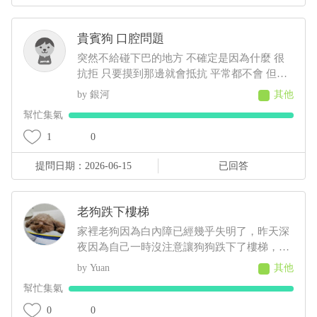
好的辦法是什麼？還有其他種藥品能夠讓他尿
出來又不讓腎臟指數超標嗎？
貴賓狗 口腔問題
突然不給碰下巴的地方 不確定是因為什麼 很
抗拒 只要摸到那邊就會抵抗 平常都不會 但確
定鼻子跟下巴嘴巴無其他外傷 但之前有牙結石
銀河
其他
想問是不是因為那個小腫塊還是牙齒不舒服或
幫忙集氣
是其他問題
1
0
提問日期：2026-06-15
已回答
老狗跌下樓梯
家裡老狗因為白內障已經幾乎失明了，昨天深
夜因為自己一時沒注意讓狗狗跌下了樓梯，當
下檢查身體和意識是正常的，摸全身也沒有疼
Yuan
其他
痛的表現，狗狗平復後便睡覺了，但牠睡到一
幫忙集氣
半時突然起來哀嚎，我安撫了好一下牠才睡去
起床後食慾、精神、排泄、行走都正常，但午
0
0