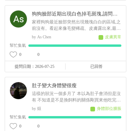
狗狗臉部近期出現白色掉毛斑塊,請問可
能是什麼原因
家裡狗狗最近臉部突然出現幾塊白白的區域,之
前沒有。看起來像毛變稀疏、皮膚露出來,最大
的那塊有點像有皮屑,但沒有看到流血、 化膿
As Chen
皮膚異常
或明顯紅腫。 狗狗目前看起來精神、食慾都正
幫忙集氣
常,也沒有一直抓臉或磨臉,不知道這樣比較像
是黴菌、毛囊蟲,還是有其他皮膚問題?
0
0
提問日期：2026-07-25
已回答
肚子變大身體變很瘦
這樣的狀況一個多月了 本以為肚子會消但是沒
有 不知道是不是換飼料的關係剛買來他吃完都
會拉肚子 後來就少量多餐就比較不會拉了以前
烜
身體部位腫脹
飼料都吃很快 現在都吃很慢有時候還沒有吃完
幫忙集氣
反而人在吃的他都想吃 肚子摸起來軟軟的 身
體有時候會抖 剪完毛到現在沒長多少出來變很
0
0