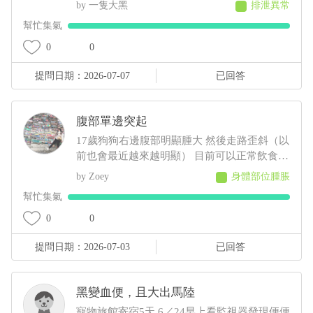
蠕動也變慢，目前在吃消炎藥和胃藥，昨日貓
一隻大黑
排泄異常
咪排便時軟便但有成型，而今日排便軟便並未
幫忙集氣
成型，貓咪在前陣子治療尿閉時，吃藥時也有
出現軟便，但一樣是有成型的
0
0
提問日期：2026-07-07
已回答
腹部單邊突起
17歲狗狗右邊腹部明顯腫大 然後走路歪斜（以
前也會最近越來越明顯） 目前可以正常飲食和
散步 想請問可能會是什麼狀況，謝謝
Zoey
身體部位腫脹
幫忙集氣
0
0
提問日期：2026-07-03
已回答
黑變血便，且大出馬陸
寵物旅館寄宿5天 6／24早上看監視器發現便便