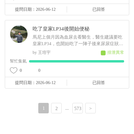
覺時牠又突然起來哀嚎了一下，也是安撫後就
提問日期：2026-06-12
已回答
回復正常，家人一直要我別擔心，但我擔心的
都睡不下去，是不是帶牠去檢查一下比較好
吃了皇家LP34後開始便秘
馬尼上個月因為血尿去看醫生，醫生建議要吃
皇家LP34，也開始吃了一陣子後來尿尿症狀改
善後，現在變得排便沒有像以前那樣一天一
王培宇
排泄異常
次，變成2～3天一次，看網路上的建議說可以
幫忙集氣
改吃皇家的FR31，請問我飼料該換換看嗎
0
0
提問日期：2026-06-12
已回答
1
...
2
573
>