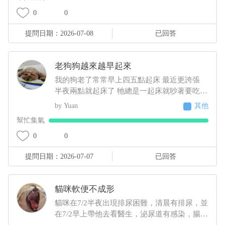
0
0
提問日期：2026-07-08
已回答
老狗狗越來越早起來
我的狗老了常常早上四五點起床 最近更誇張
半夜兩點就起床了 牠總是一起床就吵著要吃
吃完牠就會乖乖睡回去 不吃牠就一直抓門一直
Yuan
其他
來回踱步 我明明晚上十點才給牠吃過 增加了
幫忙集氣
散步次數 結果好像更糟糕⋯好像還有點頻尿的
症狀 不過牠又不太喝水 我們都是罐頭加水或
0
0
羊奶稀釋給牠才會喝 這樣子可能是什麼疾病呀
提問日期：2026-07-07
已回答
建議要做什麼檢查呢
貓咪軟便不成形
貓咪在7/2半夜出現排尿困難，清晨有排尿，並
在7/2早上帶他去看醫生，泌尿道有感染，腸胃