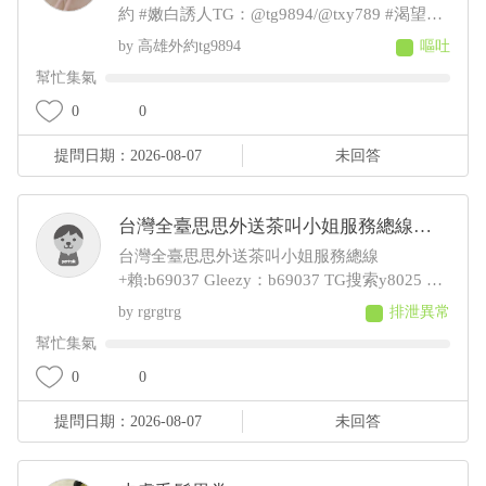
約 #嫩白誘人TG：@tg9894/@txy789 #渴望愛
撫 #美少女等候 #濕潤體驗 #校園女神 #舌技絕
高雄外約tg9894
嘔吐
佳 #小清新妹子 #夜間狂歡賴889tg #大學生外
幫忙集氣
送 #激情一夜爆乳學生妹#巨乳肛交#內射#年輕
漂亮服務好 #空姐私密時間Gleezy：why337 #
0
0
性感爆表#看妹網站：https://t.me/txy788選妹官
提問日期：2026-08-07
未回答
網：www.kt16899.com 【欣果Gleezy所有看妹
群組:https://t.gleezy.top/XKDrCWMp】Gleezy
賬號why337約妹點擊鏈接私密欣果：
台灣全臺思思外送茶叫小姐服務總線
https://gleezy.net/w
+賴:b69037
台灣全臺思思外送茶叫小姐服務總線
+賴:b69037 Gleezy：b69037 TG搜索y8025 約
會官網 jkf699.com（外送旅館的哦！滿意現金
rgrgtrg
排泄異常
交易！安全可靠） 台灣思思本土外送茶留言板
幫忙集氣
Gleezy：b69037 思思外送茶留言板賴ID ：
b69037或yy5002 讓最懂你心的思思來幫你挑
0
0
選你想要的sexy女神 性福聯絡人：思思
提問日期：2026-08-07
未回答