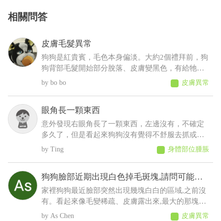
相關問答
皮膚毛髮異常
狗狗是紅貴賓，毛色本身偏淡。大約2個禮拜前，狗
狗背部毛髮開始部分脫落、皮膚變黑色，有給牠擦
人類的藥物(不知道會不會怎樣......)，也有帶去看獸
bo bo
皮膚異常
醫，但獸醫說這是正常老化不會怎樣，可是牠才5
歲，其餘飲食、排便、作息、精神則沒有問題
眼角長一顆東西
意外發現右眼角長了一顆東西，左邊沒有，不確定
多久了，但是看起來狗狗沒有覺得不舒服去抓或流
眼淚等等之類的，想請問這是什麼？會不會影響眼
Ting
身體部位腫脹
睛
狗狗臉部近期出現白色掉毛斑塊,請問可能是
什麼原因
家裡狗狗最近臉部突然出現幾塊白白的區域,之前沒
有。看起來像毛變稀疏、皮膚露出來,最大的那塊有
點像有皮屑,但沒有看到流血、 化膿或明顯紅腫。
As Chen
皮膚異常