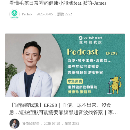
看懂毛孩日常裡的健康小訊號feat.脈萌-James
PetTalk
． 2026-08-05 ．
瀏覽 2222
【寵物聽我說】EP298｜血便、尿不出來、沒食
慾…這些症狀可能需要靠腹部超音波找答案｜專業
獸醫—黃偉珍
黃偉珍院長
． 2026-07-29 ．
瀏覽 2332