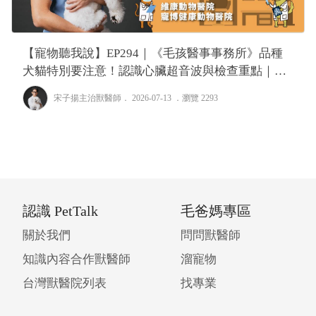
【寵物聽我說】EP294｜《毛孩醫事事務所》品種
犬貓特別要注意！認識心臟超音波與檢查重點｜專
業獸醫—宋子揚
宋子揚主治獸醫師
． 2026-07-13 ．
瀏覽 2293
認識 PetTalk
毛爸媽專區
關於我們
問問獸醫師
知識內容合作獸醫師
溜寵物
台灣獸醫院列表
找專業