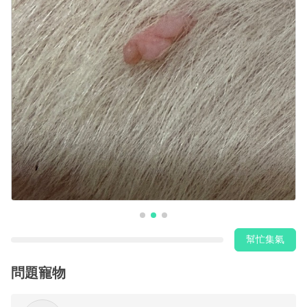
幫忙集氣
問題寵物