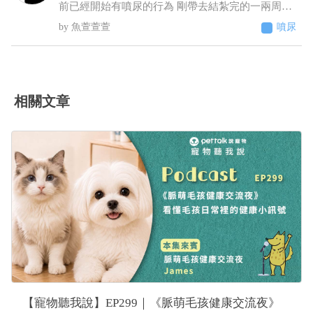
劑，給了胃粘膜保護劑跟止瀉 7/2告知旅館回診血檢
前已經開始有噴尿的行為 剛帶去結紮完的一兩周基
期中這三項不正常BUN66/RBC9.13/ALT87，旅館改
本沒噴尿 之後的時間經常噴尿 原先只是床旁邊的牆
魚萱萱萱
噴尿
口說不是他們的問題，沒證據足以判斷是馬陸造成
壁 到後來床頭櫃、衣櫃、電腦螢幕、電腦主機 連在
的！ 並提供監視器，6／23下午便便型態還正常，
貓砂盆裡都噴（有正常排尿）整個家基本上都被他
24凌晨他們說正常，但我看已經很怪了 勞煩醫生幫
噴了 至今仍未改善而且還越來越嚴重（噴的範圍越
我看一下，謝謝
來越多 甚至剛噴完牆壁不到10秒又去噴衣櫃）這種
情況該怎麼解決 被噴到很崩潰想送養了
相關文章
【寵物聽我說】EP299｜《脈萌毛孩健康交流夜》