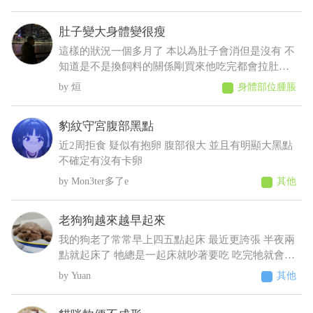
狗狗目前看起來精神、食慾都正常,也沒有一直抓臉
或磨臉,不知道這樣比較像是黴菌、毛囊蟲,還是有其
肚子變大身體變很瘦
他皮膚問題?
這樣的狀況一個多月了 本以為肚子會消但是沒有 不
知道是不是換飼料的關係剛買來他吃完都會拉肚子
後來就少量多餐就比較不會拉了以前飼料都吃很快
烜
身體部位腫脹
現在都吃很慢有時候還沒有吃完 反而人在吃的他都
想吃 肚子摸起來軟軟的 身體有時候會抖 剪完毛到
豹紋守宮腹部黑點
現在沒長多少出來變很瘦看得到肋骨 請問醫師這是
什麼狀況????????
近2周拒食 疑似有抱卵 腹部很大 並且有明顯大黑點
不確定有沒有卡卵
Mon3ter多了e
其他
老狗狗越來越早起來
我的狗老了常常早上四五點起床 最近更誇張 半夜兩
點就起床了 牠總是一起床就吵著要吃 吃完牠就會乖
乖睡回去 不吃牠就一直抓門一直來回踱步 我明明晚
Yuan
其他
上十點才給牠吃過 增加了散步次數 結果好像更糟
糕⋯好像還有點頻尿的症狀 不過牠又不太喝水 我們