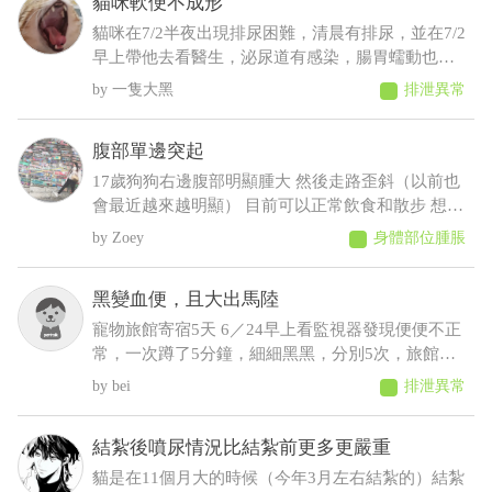
貓咪軟便不成形
都是罐頭加水或羊奶稀釋給牠才會喝 這樣子可能是
什麼疾病呀 建議要做什麼檢查呢
貓咪在7/2半夜出現排尿困難，清晨有排尿，並在7/2
早上帶他去看醫生，泌尿道有感染，腸胃蠕動也變
慢，目前在吃消炎藥和胃藥，昨日貓咪排便時軟便
一隻大黑
排泄異常
但有成型，而今日排便軟便並未成型，貓咪在前陣
子治療尿閉時，吃藥時也有出現軟便，但一樣是有
腹部單邊突起
成型的
17歲狗狗右邊腹部明顯腫大 然後走路歪斜（以前也
會最近越來越明顯） 目前可以正常飲食和散步 想請
問可能會是什麼狀況，謝謝
Zoey
身體部位腫脹
黑變血便，且大出馬陸
寵物旅館寄宿5天 6／24早上看監視器發現便便不正
常，一次蹲了5分鐘，細細黑黑，分別5次，旅館通
報早上吐 中午接回，回來不進食，只喝水，且晚間
bei
排泄異常
拉了2次黑便〔帶紅果凍型態的晶體〕 6／25 清晨
3:00，饅頭大了滿地血便，並且大了一小節馬陸出
結紮後噴尿情況比結紮前更多更嚴重
來！ 6／25下午帶去旅館指定的獸醫院看診 肛門觸
診完，醫生判斷潰瘍性結直腸炎，隨即打了制酸
貓是在11個月大的時候（今年3月左右結紮的）結紮