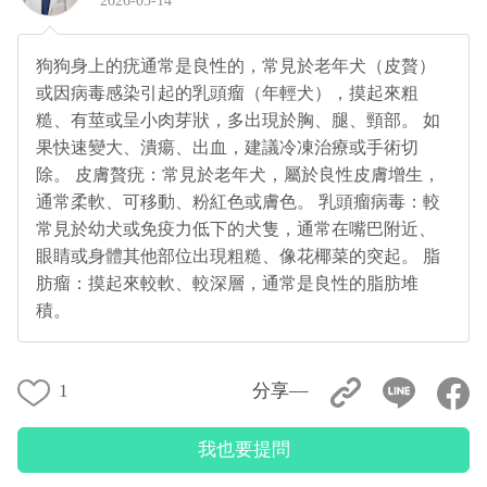
2026-05-14
狗狗身上的疣通常是良性的，常見於老年犬（皮贅）
或因病毒感染引起的乳頭瘤（年輕犬），摸起來粗
糙、有莖或呈小肉芽狀，多出現於胸、腿、頸部。 如
果快速變大、潰瘍、出血，建議冷凍治療或手術切
除。 皮膚贅疣：常見於老年犬，屬於良性皮膚增生，
通常柔軟、可移動、粉紅色或膚色。 乳頭瘤病毒：較
常見於幼犬或免疫力低下的犬隻，通常在嘴巴附近、
眼睛或身體其他部位出現粗糙、像花椰菜的突起。 脂
肪瘤：摸起來較軟、較深層，通常是良性的脂肪堆
積。
1
分享––
我也要提問