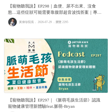
【寵物聽我說】EP298｜血便、尿不出來、沒食
慾…這些症狀可能需要靠腹部超音波找答案｜專業
獸醫—黃偉珍
黃偉珍院長
． 2026-07-29 ．
瀏覽 2295
【寵物聽我說】EP297｜《脈萌毛孩生活節》認識
寵物健康管理新體驗feat.脈萌-Bryan