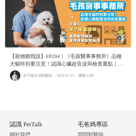
【寵物聽我說】EP294｜《毛孩醫事事務所》品種
犬貓特別要注意！認識心臟超音波與檢查重點｜專
業獸醫—宋子揚
宋子揚主治獸醫師
． 2026-07-13 ．
瀏覽 2290
認識 PetTalk
毛爸媽專區
關於我們
問問獸醫師