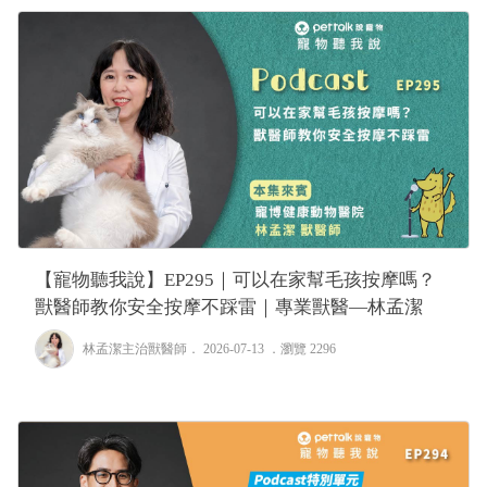
【寵物聽我說】EP295｜可以在家幫毛孩按摩嗎？
獸醫師教你安全按摩不踩雷｜專業獸醫—林孟潔
林孟潔主治獸醫師
． 2026-07-13 ．
瀏覽 2296