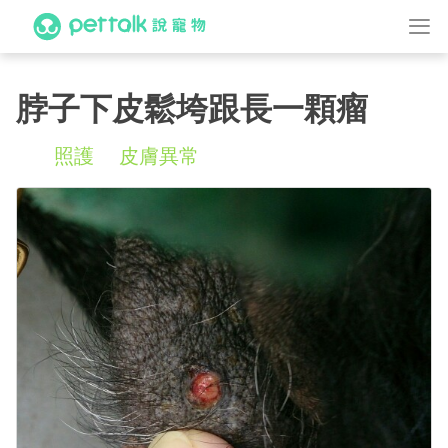
脖子下皮鬆垮跟長一顆瘤
照護
皮膚異常