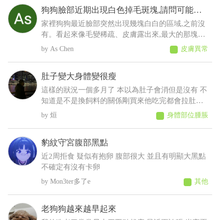
狗狗臉部近期出現白色掉毛斑塊,請問可能是
什麼原因
家裡狗狗最近臉部突然出現幾塊白白的區域,之前沒
有。看起來像毛變稀疏、皮膚露出來,最大的那塊有
點像有皮屑,但沒有看到流血、 化膿或明顯紅腫。
As Chen
皮膚異常
狗狗目前看起來精神、食慾都正常,也沒有一直抓臉
或磨臉,不知道這樣比較像是黴菌、毛囊蟲,還是有其
肚子變大身體變很瘦
他皮膚問題?
這樣的狀況一個多月了 本以為肚子會消但是沒有 不
知道是不是換飼料的關係剛買來他吃完都會拉肚子
後來就少量多餐就比較不會拉了以前飼料都吃很快
烜
身體部位腫脹
現在都吃很慢有時候還沒有吃完 反而人在吃的他都
想吃 肚子摸起來軟軟的 身體有時候會抖 剪完毛到
豹紋守宮腹部黑點
現在沒長多少出來變很瘦看得到肋骨 請問醫師這是
什麼狀況????????
近2周拒食 疑似有抱卵 腹部很大 並且有明顯大黑點
不確定有沒有卡卵
Mon3ter多了e
其他
老狗狗越來越早起來