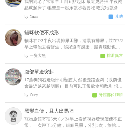
我的狗老了常常早上四五點起床 最近更誇張 半夜兩
點就起床了 牠總是一起床就吵著要吃 吃完牠就會乖
乖睡回去 不吃牠就一直抓門一直來回踱步 我明明晚
Yuan
其他
上十點才給牠吃過 增加了散步次數 結果好像更糟
糕⋯好像還有點頻尿的症狀 不過牠又不太喝水 我們
貓咪軟便不成形
都是罐頭加水或羊奶稀釋給牠才會喝 這樣子可能是
什麼疾病呀 建議要做什麼檢查呢
貓咪在7/2半夜出現排尿困難，清晨有排尿，並在7/2
早上帶他去看醫生，泌尿道有感染，腸胃蠕動也變
慢，目前在吃消炎藥和胃藥，昨日貓咪排便時軟便
一隻大黑
排泄異常
但有成型，而今日排便軟便並未成型，貓咪在前陣
子治療尿閉時，吃藥時也有出現軟便，但一樣是有
腹部單邊突起
成型的
17歲狗狗右邊腹部明顯腫大 然後走路歪斜（以前也
會最近越來越明顯） 目前可以正常飲食和散步 想請
問可能會是什麼狀況，謝謝
Zoey
身體部位腫脹
黑變血便，且大出馬陸
寵物旅館寄宿5天 6／24早上看監視器發現便便不正
常，一次蹲了5分鐘，細細黑黑，分別5次，旅館通