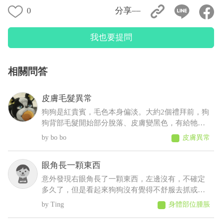
0
分享––
我也要提問
相關問答
皮膚毛髮異常
狗狗是紅貴賓，毛色本身偏淡。大約2個禮拜前，狗
狗背部毛髮開始部分脫落、皮膚變黑色，有給牠擦
人類的藥物(不知道會不會怎樣......)，也有帶去看獸
bo bo
皮膚異常
醫，但獸醫說這是正常老化不會怎樣，可是牠才5
歲，其餘飲食、排便、作息、精神則沒有問題
眼角長一顆東西
意外發現右眼角長了一顆東西，左邊沒有，不確定
多久了，但是看起來狗狗沒有覺得不舒服去抓或流
眼淚等等之類的，想請問這是什麼？會不會影響眼
Ting
身體部位腫脹
睛