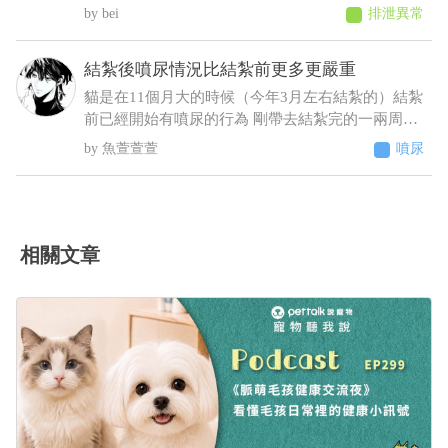
報早上吐 中午接回，回來不進食，只喝水，且晚間
bei
排泄異常
拉了2次黑便〔帶紅果凍型態的晶體〕 6／25 清晨
3:00，饅頭大了滿地血便，並且大了一小節馬陸出
結紮後噴尿情況比結紮前更多更嚴重
來！ 6／25下午帶去旅館指定的獸醫院看診 肛門觸
診完，醫生判斷潰瘍性結直腸炎，隨即打了制酸
貓是在11個月大的時候（今年3月左右結紮的）結紮
劑，給了胃粘膜保護劑跟止瀉 7/2告知旅館回診血檢
前已經開始有噴尿的行為 剛帶去結紮完的一兩周基
期中這三項不正常BUN66/RBC9.13/ALT87，旅館改
本沒噴尿 之後的時間經常噴尿 原先只是床旁邊的牆
魚萱萱萱
噴尿
口說不是他們的問題，沒證據足以判斷是馬陸造成
壁 到後來床頭櫃、衣櫃、電腦螢幕、電腦主機 連在
的！ 並提供監視器，6／23下午便便型態還正常，
貓砂盆裡都噴（有正常排尿）整個家基本上都被他
24凌晨他們說正常，但我看已經很怪了 勞煩醫生幫
噴了 至今仍未改善而且還越來越嚴重（噴的範圍越
我看一下，謝謝
來越多 甚至剛噴完牆壁不到10秒又去噴衣櫃）這種
情況該怎麼解決 被噴到很崩潰想送養了
相關文章