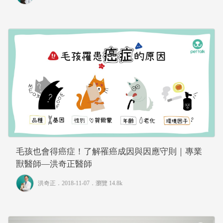
毛孩也會得癌症！了解罹癌成因與因應守則｜專業
獸醫師—洪奇正醫師
洪奇正
．2018-11-07．
瀏覽 14.8k