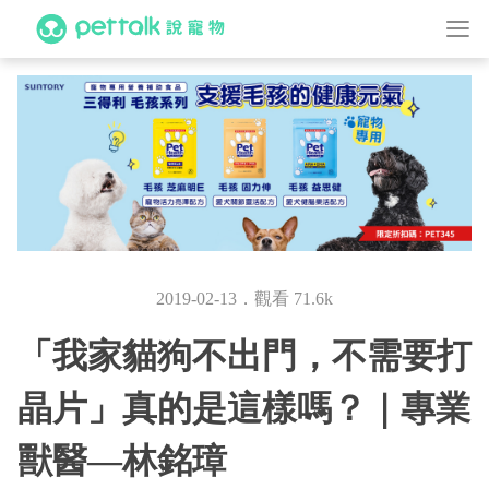
2019-02-13．觀看 71.6k
「我家貓狗不出門，不需要打
晶片」真的是這樣嗎？｜專業
獸醫—林銘璋