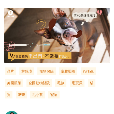
晶片
林銘璋
寵物保險
寵物照養
PetTalk
英國凱萊
全國動物醫院
毛孩
毛寶貝
貓
狗
獸醫
毛小孩
寵物