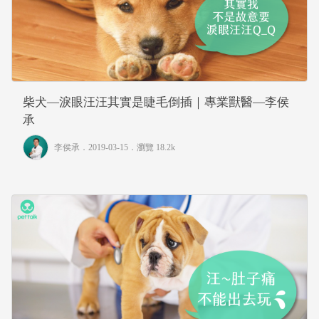
柴犬—淚眼汪汪其實是睫毛倒插｜專業獸醫—李侯
承
李侯承
．2019-03-15．
瀏覽 18.2k