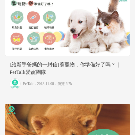
[給新手爸媽的一封信]養寵物，你準備好了嗎？｜
PetTalk愛寵團隊
PetTalk
．2018-11-08．
瀏覽 6.7k