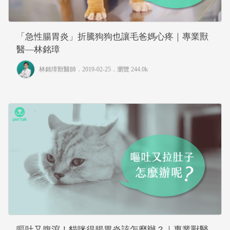
「急性腸胃炎」折騰狗狗也讓毛爸媽心疼｜專業獸
醫—林銘璋
林銘璋獸醫師
．2019-02-25．
瀏覽 244.0k
嘔吐又腹瀉！貓咪得腸胃炎該怎麼辦？｜專業獸醫