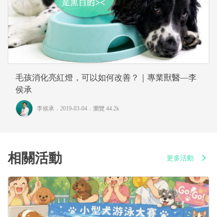
毛孩消化亮紅燈，可以如何改善？｜專業獸醫—李
侯承
李侯承
．2019-03-04．
瀏覽 44.2k
相關活動
更多活動