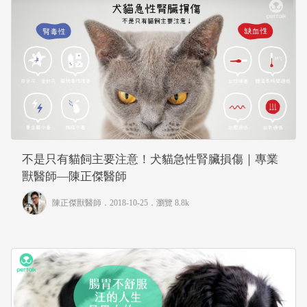
不是只有貓飼主要注意！犬貓急性腎臟損傷｜專業
獸醫師—陳正傑醫師
陳正傑獸醫師
．2018-10-25．
瀏覽 8.8k