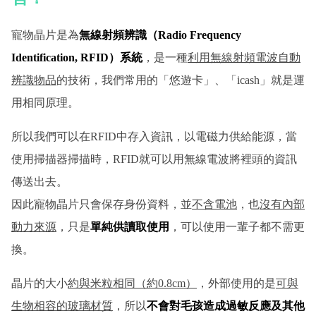
寵物晶片是為
無線射頻辨識（Radio Frequency
Identification, RFID）系統
，是一種
利用無線射頻電波自動
辨識物品
的技術，我們常用的「悠遊卡」、「icash」就是運
用相同原理。
所以我們可以在RFID中存入資訊，以電磁力供給能源，當
使用掃描器掃描時，RFID就可以用無線電波將裡頭的資訊
傳送出去。
因此寵物晶片只會保存身份資料，並
不含電池
，也
沒有內部
動力來源
，只是
單純供讀取使用
，可以使用一輩子都不需更
換。
晶片的大小
約與米粒相同（約0.8cm）
，外部使用的是
可與
生物相容的玻璃材質
，所以
不會對毛孩造成過敏反應及其他