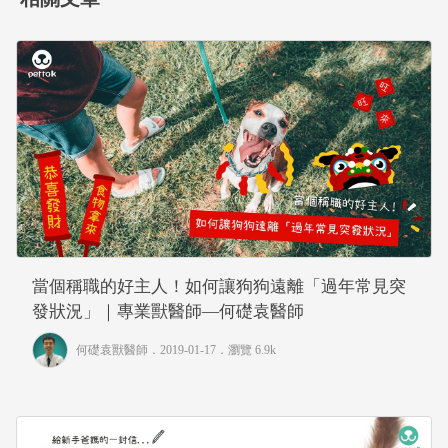
當個稱職的好主人！如何讓狗狗遠離「過年常見突
發狀況」｜專業獸醫師—何礎袁醫師
何礎袁獸醫師
．2019-01-17．
瀏覽 6.9k