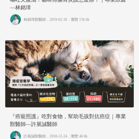
—林銘璋
林銘璋獸醫師
．2019-02-18．
瀏覽 156.6k
『癌寵照護』吃對食物，幫助毛孩對抗癌症｜專業
獸醫師—許展誠醫師
許展誠獸醫師
．2018-12-24．
瀏覽 46.8k