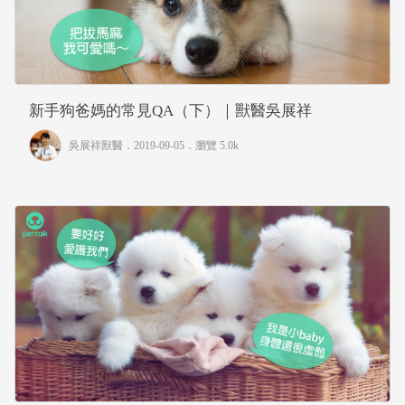
新手狗爸媽的常見QA（下）｜獸醫吳展祥
吳展祥獸醫
．2019-09-05．
瀏覽 5.0k