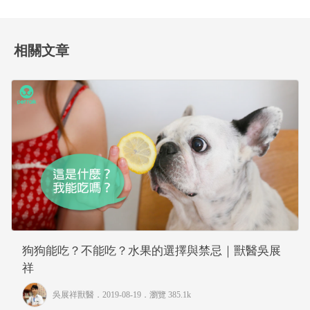
相關文章
狗狗能吃？不能吃？水果的選擇與禁忌｜獸醫吳展
祥
吳展祥獸醫
．2019-08-19．
瀏覽 385.1k