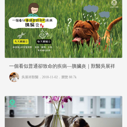
一個看似普通卻致命的疾病—胰臟炎｜獸醫吳展祥
吳展祥獸醫
．2018-11-02．
瀏覽 88.7k