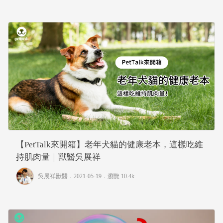
【PetTalk來開箱】老年犬貓的健康老本，這樣吃維
持肌肉量｜獸醫吳展祥
吳展祥獸醫
．2021-05-19．
瀏覽 10.4k