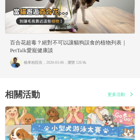
百合花超毒？絕對不可以讓貓狗誤食的植物列表｜
PetTalk愛寵健康談
楊孝柏院長
．2020-03-06．
瀏覽 126.9k
相關活動
更多活動