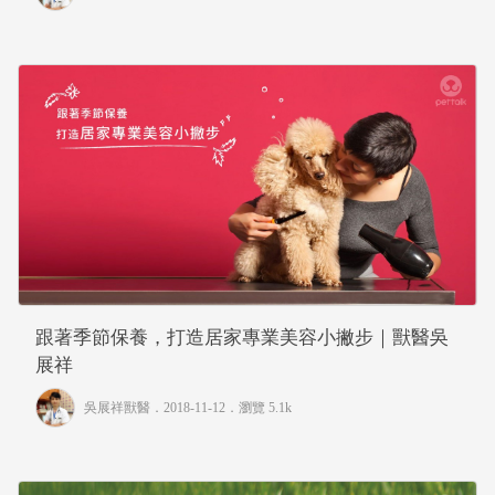
跟著季節保養，打造居家專業美容小撇步｜獸醫吳
展祥
吳展祥獸醫
．2018-11-12．
瀏覽 5.1k