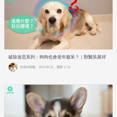
破除迷思系列：狗狗也會老年癡呆？｜獸醫吳展祥
吳展祥獸醫
．2019-09-26．
瀏覽 15.2k