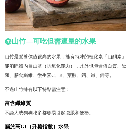
山竹—可吃但需適量的水果
山竹是營養價值很高的水果，擁有特殊的植化素「山酮素」
能消除體內自由基（抗氧化能力），此外也包含蛋白質、醣
類、膳食纖維、微生素C、B、葉酸、鈣、鐵、鉀等。
不過山竹擁有以下特點需注意：
富含纖維質
不論人或狗狗吃多都容易引起腹脹和便祕。
屬於高GI（升糖指數）水果