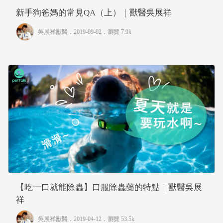
新手狗爸媽的常見QA（上）｜獸醫吳展祥
吳展祥獸醫
．2019-09-02．
瀏覽 7.9k
【吃一口就能除蟲】口服除蟲藥的特點｜獸醫吳展
祥
吳展祥獸醫
．2019-04-12．
瀏覽 53.5k