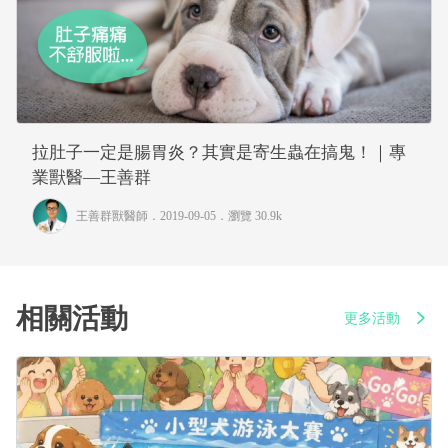
拉肚子一定是腸胃炎？其實是寄生蟲在搞鬼！｜專
業獸醫—王善群
王善群獸醫師
．2019-09-05．
瀏覽 30.9k
相關活動
更多活動