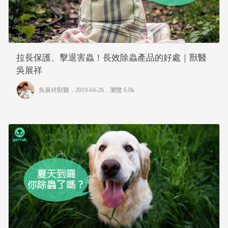
拉長保護、擊退害蟲！長效除蟲產品的好處｜獸醫
吳展祥
吳展祥獸醫
．2019-04-26．
瀏覽 6.0k