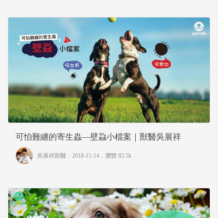
可怕難纏的寄生蟲—壁蝨小檔案｜獸醫吳展祥
吳展祥獸醫
．2018-11-14．
瀏覽 82.5k