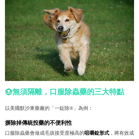
無須隔離，口服除蟲藥的三大特點
以美國默沙東藥廠的「一錠除®」為例：
摒除掉傳統投藥的不便利性
口服除蟲藥會做成毛孩接受度極高的
咀嚼錠形式
，將有效成