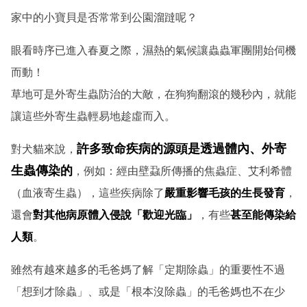
家中的小寶貝是否常常到公園溜躂呢？
眼看時序已進入春夏之際，濕熱的氣候讓蟲蟲軍團開始伺機
而動！
草地可是外寄生蟲防治的大敵，在狗狗翻滾的幾秒內，就能
讓這些外寄生蟲輕易地趁虛而入。
許多致命疾病的源頭是透過體內、外寄
對犬貓來說，
生蟲傳染的
，例如：經由壁蝨所傳播的焦蟲症、艾利希體
（血液寄生蟲），這些疾病除了
嚴重影響毛孩的生長發育
，
還會
對其他病原體入侵說「歡迎光臨」
，有些
甚至能傳染給
人類
。
雖然有越來越多的毛爸媽了解「定期除蟲」的重要性不過
「想到才除蟲」、或是「根本沒除蟲」的毛爸媽也不在少