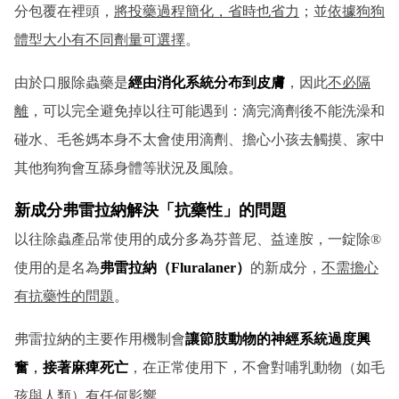
分包覆在裡頭，
將投藥過程簡化，省時也省力
；並
依據狗狗
體型大小有不同劑量可選擇
。
由於口服除蟲藥是
經由消化系統分布到皮膚
，因此
不必隔
離
，可以完全避免掉以往可能遇到：滴完滴劑後不能洗澡和
碰水、毛爸媽本身不太會使用滴劑、擔心小孩去觸摸、家中
其他狗狗會互舔身體等狀況及風險。
新成分弗雷拉納解決「抗藥性」的問題
以往除蟲產品常使用的成分多為芬普尼、益達胺，一錠除®
使用的是名為
弗雷拉納（Fluralaner）
的新成分，
不需擔心
有抗藥性的問題
。
弗雷拉納的主要作用機制會
讓節肢動物的神經系統過度興
奮
，
接著麻痺死亡
，在正常使用下，不會對哺乳動物（如毛
孩與人類）有任何影響。