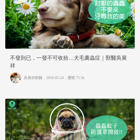
不發則已，一發不可收拾…犬毛囊蟲症｜獸醫吳展
祥
吳展祥獸醫
．2019-05-24．
瀏覽 75.5k