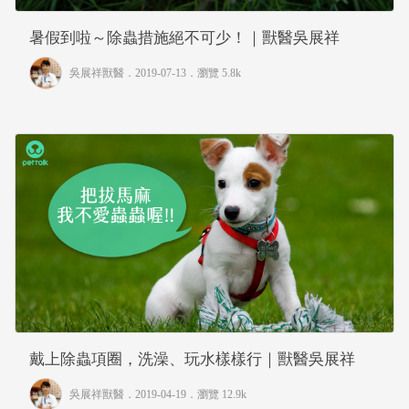
暑假到啦～除蟲措施絕不可少！｜獸醫吳展祥
吳展祥獸醫
．2019-07-13．
瀏覽 5.8k
戴上除蟲項圈，洗澡、玩水樣樣行｜獸醫吳展祥
吳展祥獸醫
．2019-04-19．
瀏覽 12.9k