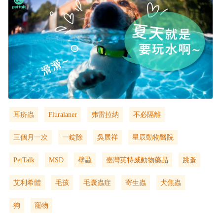
耳疥蟲
Fluralaner
弗雷拉納
不必隔離
三個月一次
一錠除
吳展祥
星辰動物醫院
PetTalk
MSD
壁蝨
臺灣英特威動物藥品
跳蚤
艾利希體
毛孩
毛囊蟲症
寄生蟲
犬焦蟲
狗
寵物