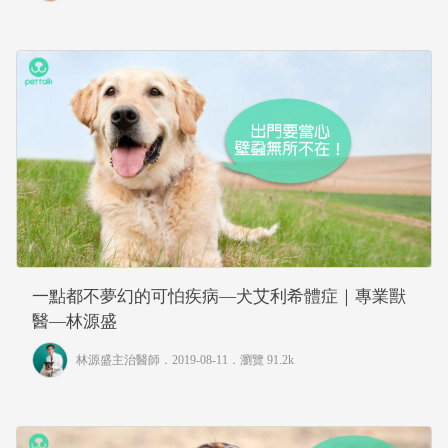
一點都不夢幻的可怕疾病—犬艾利希體症｜專業獸
醫—林源盛
林源盛主治醫師
．2019-08-11．
瀏覽 91.2k