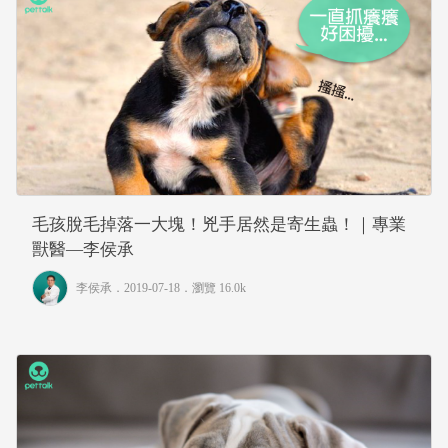
毛孩脫毛掉落一大塊！兇手居然是寄生蟲！｜專業
獸醫—李侯承
李侯承
．2019-07-18．
瀏覽 16.0k