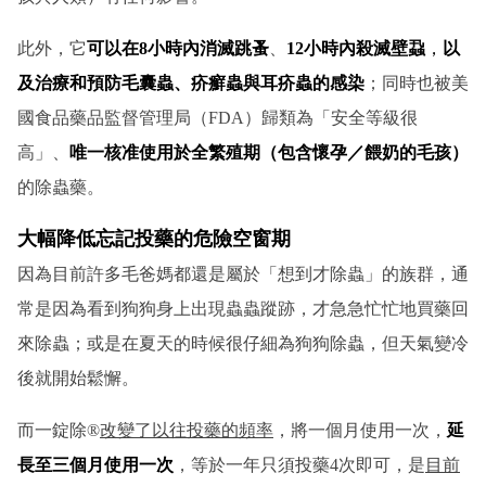
此外，它
可以在8小時內消滅跳蚤
、
12小時內殺滅壁蝨
，
以
及治療和預防毛囊蟲、疥癬蟲與耳疥蟲的感染
；同時也被美
國食品藥品監督管理局（FDA）歸類為「安全等級很
高」、
唯一核准使用於全繁殖期（包含懷孕／餵奶的毛孩）
的除蟲藥。
大幅降低忘記投藥的危險空窗期
因為目前許多毛爸媽都還是屬於「想到才除蟲」的族群，通
常是因為看到狗狗身上出現蟲蟲蹤跡，才急急忙忙地買藥回
來除蟲；或是在夏天的時候很仔細為狗狗除蟲，但天氣變冷
後就開始鬆懈。
而一錠除®
改變了以往投藥的頻率
，將一個月使用一次，
延
長至三個月使用一次
，等於一年只須投藥4次即可，是
目前