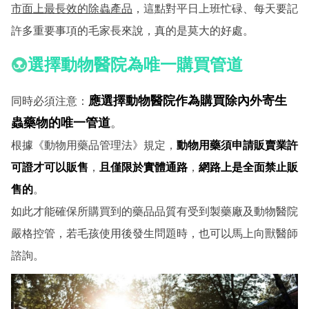
市面上最長效的除蟲產品
，這點對平日上班忙碌、每天要記
許多重要事項的毛家長來說，真的是莫大的好處。
選擇動物醫院為唯一購買管道
應
選擇動物醫院作為購買除內外寄生
同時必須注意：
蟲藥物的唯一管道
。
根據《動物用藥品管理法》規定，
動物用藥須申請販賣業許
可證才可以販售
，
且僅限於實體通路
，
網路上是全面禁止販
售的
。
如此才能確保所購買到的藥品品質有受到製藥廠及動物醫院
嚴格控管，若毛孩使用後發生問題時，也可以馬上向獸醫師
諮詢。