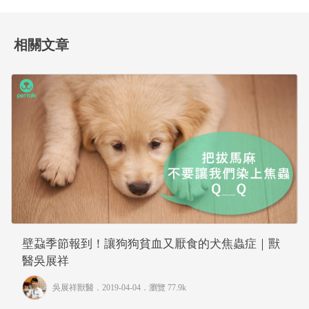
相關文章
壁蝨季節報到！讓狗狗貧血又厭食的犬焦蟲症｜獸
醫吳展祥
吳展祥獸醫
．2019-04-04．
瀏覽 77.9k