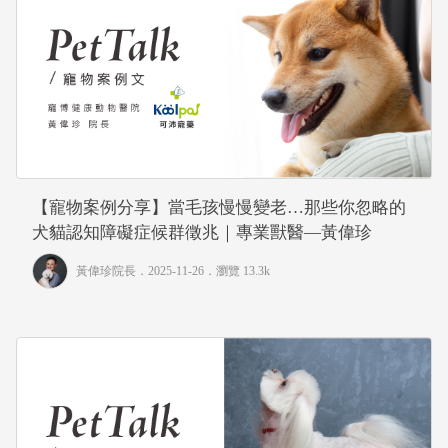
【寵物案例分享】當毛孩慢慢變老…那些你忽略的
犬貓認知障礙症候群徵兆｜專業獸醫—黃偉珍
黃偉珍院長
．2025-11-26．
瀏覽 13.3k