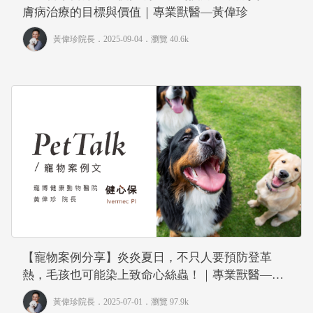
膚病治療的目標與價值｜專業獸醫—黃偉珍
黃偉珍院長
．2025-09-04．
瀏覽 40.6k
【寵物案例分享】炎炎夏日，不只人要預防登革
熱，毛孩也可能染上致命心絲蟲！｜專業獸醫—黃
偉珍
黃偉珍院長
．2025-07-01．
瀏覽 97.9k