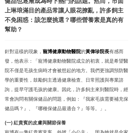
健品也逐漸成為時下熱門的話題。然而，市面
上琳琅滿目的產品常讓人眼花撩亂，許多飼主
不免困惑：該怎麼挑選？哪些營養素是真的有
幫助？
針對這樣的現象，
寵博健康動物醫院
的
黃偉珍院長
有感而
發，他表示：「寵博健康動物醫院成立的初衷，就是希望醫
院不僅是毛孩生病時才會被想起的地方。我們更強調預防醫
學的重要性，鼓勵飼主透過健康檢查、日常照護與專業諮
詢，提早守護毛孩的健康。因此，許多飼主來到醫院時，經
常會詢問有關保健品的問題，例如：『我家毛孩需要補充保
健品嗎？』、『哪種保健品最適合？』等等。」
。
(一) 紅貴賓的皮膚與關節保養
寵博有一隻紅貴賓常客，外號「小公主」，因為牠就是全家