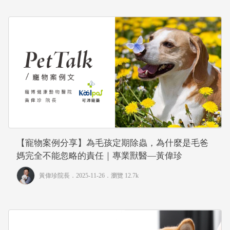
【寵物案例分享】為毛孩定期除蟲，為什麼是毛爸
媽完全不能忽略的責任｜專業獸醫—黃偉珍
黃偉珍院長
．2025-11-26．
瀏覽 12.7k