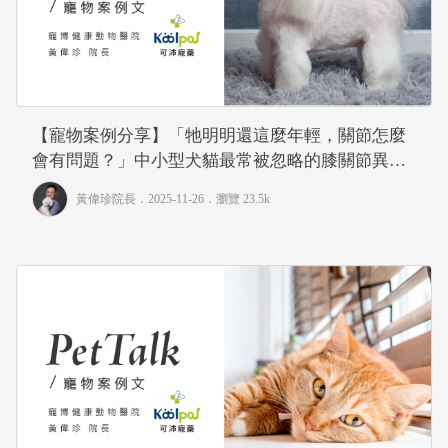
【寵物案例分享】「牠明明還這麼年輕，關節怎麼
會有問題？」中小型犬貓最常被忽略的膝關節異位
危機｜專業獸醫—黃偉珍
黃偉珍院長
．2025-11-26．
瀏覽 23.5k