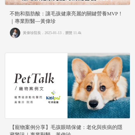
不飽和脂肪酸：讓毛孩健康亮麗的關鍵營養MVP！
｜專業獸醫—黃偉珍
黃偉珍院長
．2025-01-13．
瀏覽 11.4k
【寵物案例分享】毛孩眼睛保健：老化與疾病的隱
藏警訊｜專業獸醫—黃偉珍