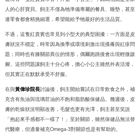
人的心肝寶貝。飼主不僅為牠準備專屬的餐具、睡墊，甚至
連零食都會精挑細選，希望能給予牠最好的生活品質。
不過，這隻紅貴賓也常見到小型犬的典型困擾：一方面是皮
膚狀況不穩定，時常因為換季或環境刺激出現搔癢與紅疹問
題；同時也有膝關節異位的情形，偶爾跑跳後會出現輕微跛
腳。這些問題讓飼主十分心疼，擔心小公主雖然外表活潑，
但其實正在默默承受不舒服。
在與
黃偉珍院長
討論後，飼主開始嘗試在日常飲食之外，補
充含有魚油與琉璃苣油的不飽和脂肪酸保健品。幾週後，皮
膚的乾燥狀況明顯改善，毛髮也更有光澤，飼主甚至笑說
「抱起來手感都不一樣了！」至於關節，雖然保健品無法替
代醫療，但適量補充Omega-3對關節也是有幫助的。