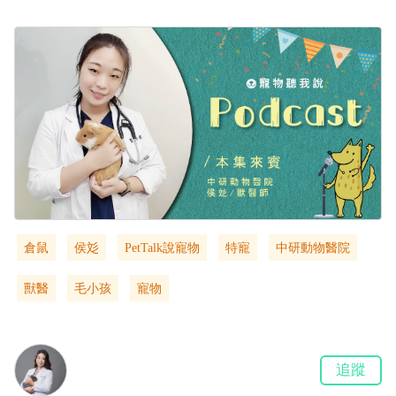
倉鼠
侯彣
PetTalk說寵物
特寵
中研動物醫院
獸醫
毛小孩
寵物
追蹤