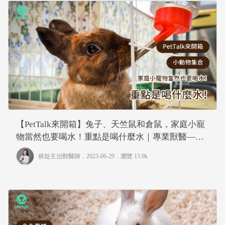
【PetTalk來開箱】兔子、天竺鼠和倉鼠，家庭小寵
物當然也要喝水！重點是喝什麼水｜專業獸醫—侯
彣
侯彣主治獸醫師
．2023-06-29．
瀏覽 15.0k