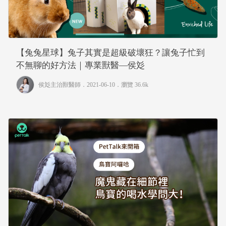
【兔兔星球】兔子其實是超級破壞狂？讓兔子忙到
不無聊的好方法｜專業獸醫—侯彣
侯彣主治獸醫師
．2021-06-10．
瀏覽 36.6k