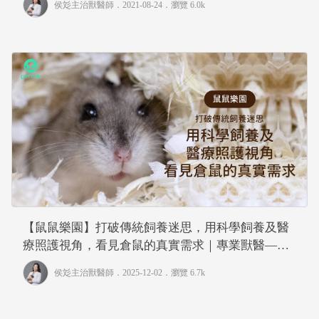
侯彣主治獸醫師
．2021-08-24．
瀏覽 6.0k
【鼠鼠樂園】打破傳統飼養迷思，用科學飼養及醫
療照護視角，看見倉鼠的真實需求｜專業獸醫—侯
彣
侯彣主治獸醫師
．2025-12-02．
瀏覽 6.7k