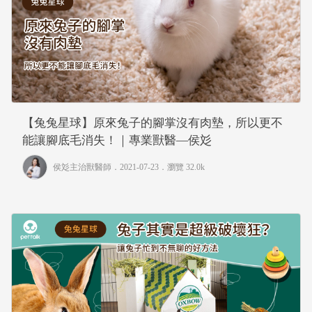
【兔兔星球】原來兔子的腳掌沒有肉墊，所以更不
能讓腳底毛消失！｜專業獸醫—侯彣
侯彣主治獸醫師
．2021-07-23．
瀏覽 32.0k