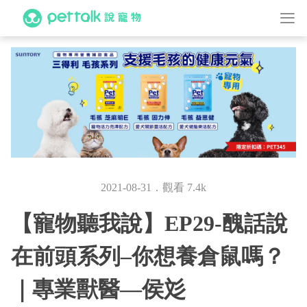
2021-08-31．觀看 7.4k
【寵物聽我說】EP29-醜話說
在前頭系列–你想養倉鼠嗎？
｜專業獸醫—侯彣