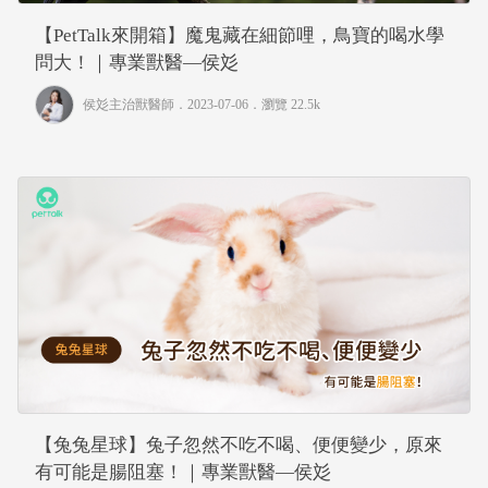
【PetTalk來開箱】魔鬼藏在細節哩，鳥寶的喝水學
問大！｜專業獸醫—侯彣
侯彣主治獸醫師
．2023-07-06．
瀏覽 22.5k
【兔兔星球】兔子忽然不吃不喝、便便變少，原來
有可能是腸阻塞！｜專業獸醫—侯彣