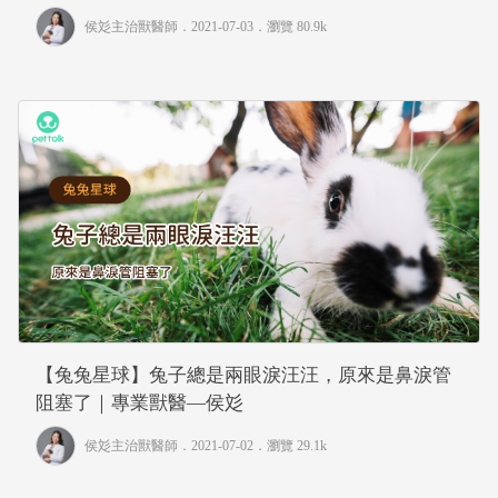
侯彣主治獸醫師
．2021-07-03．
瀏覽 80.9k
【兔兔星球】兔子總是兩眼淚汪汪，原來是鼻淚管
阻塞了｜專業獸醫—侯彣
侯彣主治獸醫師
．2021-07-02．
瀏覽 29.1k