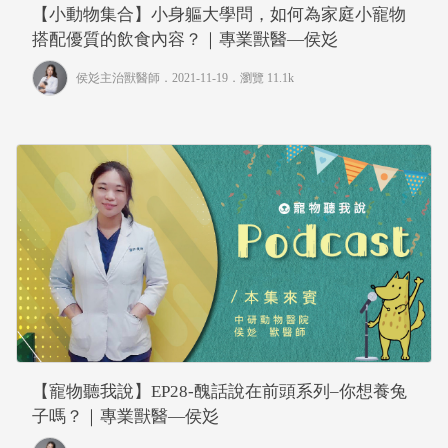
【小動物集合】小身軀大學問，如何為家庭小寵物
搭配優質的飲食內容？｜專業獸醫—侯彣
侯彣主治獸醫師
．2021-11-19．
瀏覽 11.1k
【寵物聽我說】EP28-醜話說在前頭系列–你想養兔
子嗎？｜專業獸醫—侯彣