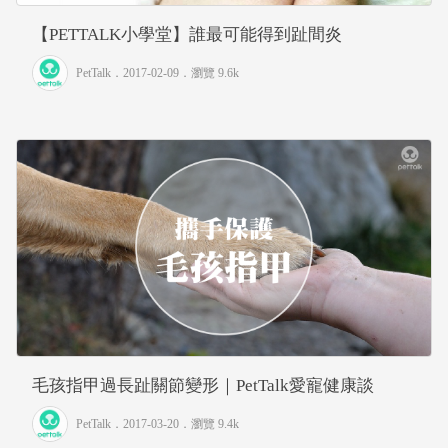
【PETTALK小學堂】誰最可能得到趾間炎
PetTalk
．2017-02-09．
瀏覽 9.6k
毛孩指甲過長趾關節變形｜PetTalk愛寵健康談
PetTalk
．2017-03-20．
瀏覽 9.4k