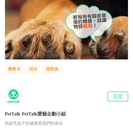
奧斯卡
頂尖
指間炎
追蹤
PetTalk
PetTalk愛寵企劃小組
照顧毛孩子的健康是我們的使命