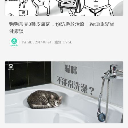
狗狗常見3種皮膚病，預防勝於治療｜PetTalk愛寵
健康談
PetTalk
．2017-07-24．
瀏覽 179.5k