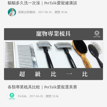
貓貓多久洗一次澡｜PetTalk愛寵健康談
羅勝吉獸醫師
．2017-06-16．
瀏覽 50.6k
各類專業梳具比較｜PetTalk愛寵選美賽
PetTalk
．2017-04-26．
瀏覽 35.6k