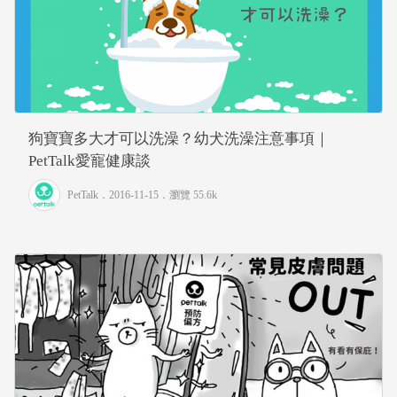
狗寶寶多大才可以洗澡？幼犬洗澡注意事項｜
PetTalk愛寵健康談
PetTalk
．2016-11-15．
瀏覽 55.6k