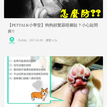
【PETTALK小學堂】狗狗頻繁舔咬腳趾？小心趾間
炎!!
PetTalk
．2017-02-09．
瀏覽 4.1k