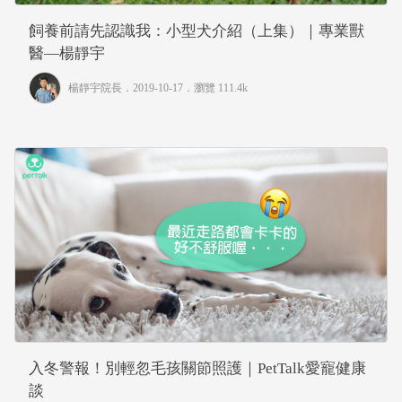
飼養前請先認識我：小型犬介紹（上集）｜專業獸
醫—楊靜宇
楊靜宇院長
．2019-10-17．
瀏覽 111.4k
入冬警報！別輕忽毛孩關節照護｜PetTalk愛寵健康
談