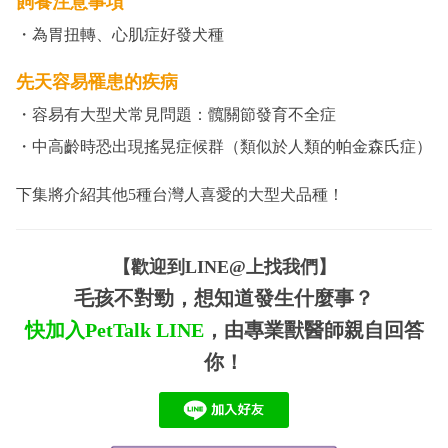
飼養注意事項
・為胃扭轉、心肌症好發犬種
先天容易罹患的疾病
・容易有大型犬常見問題：髖關節發育不全症
・中高齡時恐出現搖晃症候群（類似於人類的帕金森氏症）
下集將介紹其他5種台灣人喜愛的大型犬品種！
【歡迎到LINE@上找我們】
毛孩不對勁，想知道發生什麼事？
快加入PetTalk
LINE
，由專業獸醫師親自回答
你！