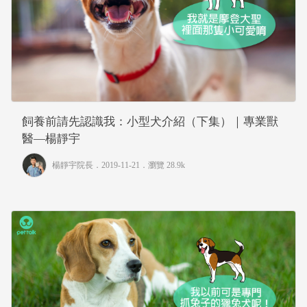
飼養前請先認識我：小型犬介紹（下集）｜專業獸
醫—楊靜宇
楊靜宇院長
．2019-11-21．
瀏覽 28.9k