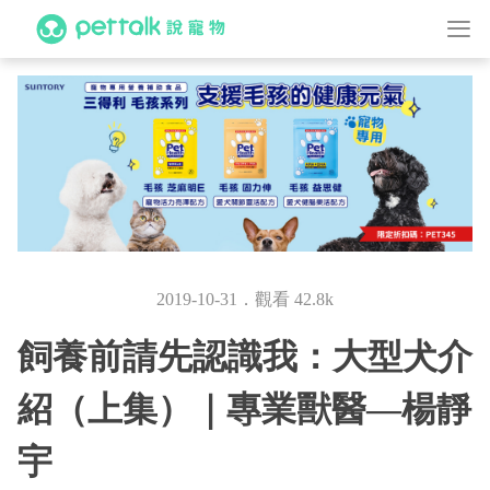
2019-10-31．觀看 42.8k
飼養前請先認識我：大型犬介
紹（上集）｜專業獸醫—楊靜
宇