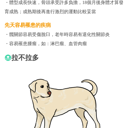
・體型成長快速，骨頭承受許多負擔，18個月後身體才算發
育成熟；成熟期後再進行激烈的運動比較妥當
先天容易罹患的疾病
・髖關節容易受傷脫臼，老年時容易有退化性關節炎
・容易罹患腫瘤，如：淋巴瘤、血管肉瘤
拉不拉多