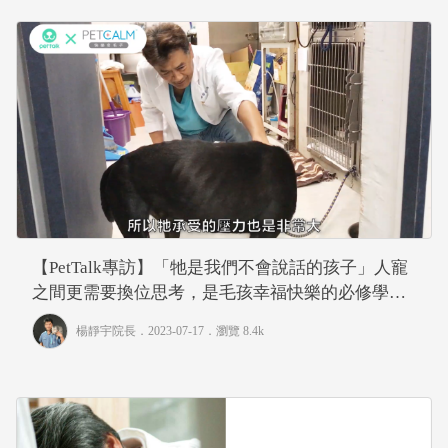
【PetTalk專訪】「牠是我們不會說話的孩子」人寵
之間更需要換位思考，是毛孩幸福快樂的必修學分
｜專業獸醫師—楊靜宇
楊靜宇院長
．2023-07-17．
瀏覽 8.4k