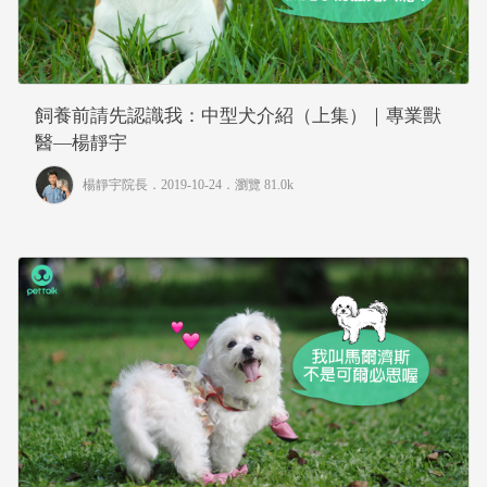
飼養前請先認識我：中型犬介紹（上集）｜專業獸
醫—楊靜宇
楊靜宇院長
．2019-10-24．
瀏覽 81.0k