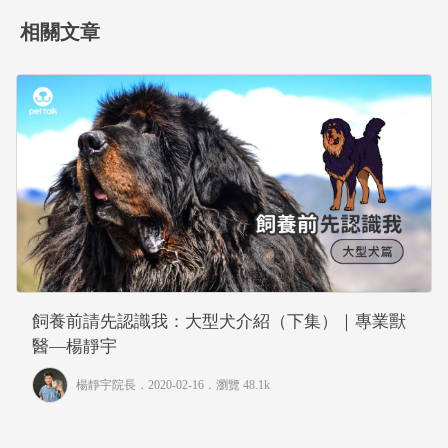
相關文章
飼養前請先認識我：大型犬介紹（下集）｜專業獸
醫—楊靜宇
楊靜宇院長
．2020-02-16．
瀏覽 48.1k