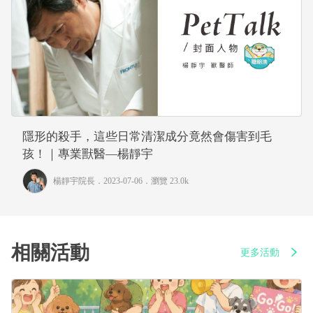
隱形的殺手，這些日常清潔成分竟然會傷害到毛
孩！｜專業獸醫—楊靜宇
楊靜宇院長
．2023-07-06．
瀏覽 23.0k
相關活動
更多活動