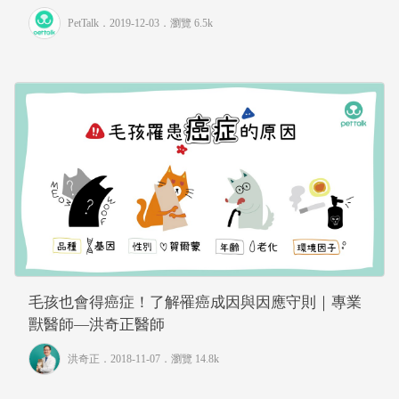
PetTalk
．2019-12-03．
瀏覽 6.5k
毛孩也會得癌症！了解罹癌成因與因應守則｜專業
獸醫師—洪奇正醫師
洪奇正
．2018-11-07．
瀏覽 14.8k