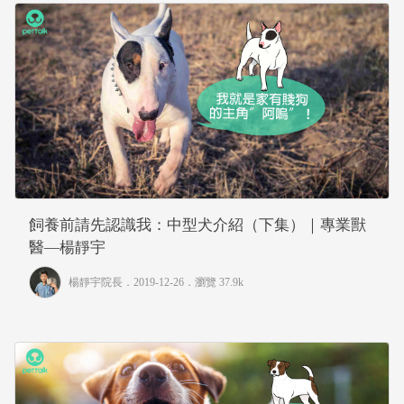
飼養前請先認識我：中型犬介紹（下集）｜專業獸
醫—楊靜宇
楊靜宇院長
．2019-12-26．
瀏覽 37.9k