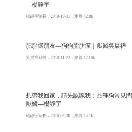
—楊靜宇
楊靜宇院長
．2019-10-31．
瀏覽 42.8k
肥胖壞朋友—狗狗脂肪瘤｜獸醫吳展祥
吳展祥獸醫
．2018-11-22．
瀏覽 174.9k
想帶我回家，請先認識我：品種狗常見問
獸醫—楊靜宇
楊靜宇院長
．2016-06-30．
瀏覽 15.1k