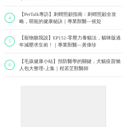
【PetTalk專訪】刺蝟照顧指南：刺蝟照顧全攻
4
略，萌寵的健康秘訣｜專業獸醫—侯彣
【寵物聽我說】EP152-零壓力養貓法，貓咪版過
5
年減壓求生術！｜專業獸醫—黃偉珍
【毛孩健康小站】預防醫學的關鍵，犬貓疫苗懶
6
人包大整理-上集｜程若芷獸醫師