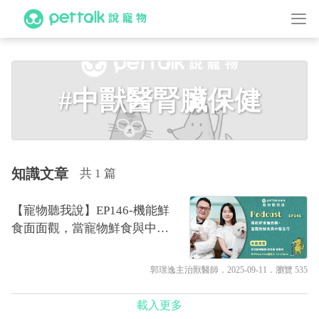
#中獸醫腎臟保健
知識文章
共 1 篇
【寵物聽我說】EP146-機能鮮
食面面觀，當寵物鮮食與中醫
五行蹦出火花｜郭璟逸獸醫師
&Charlene
郭璟逸主治獸醫師
．2025-09-11．
瀏覽 535
載入更多