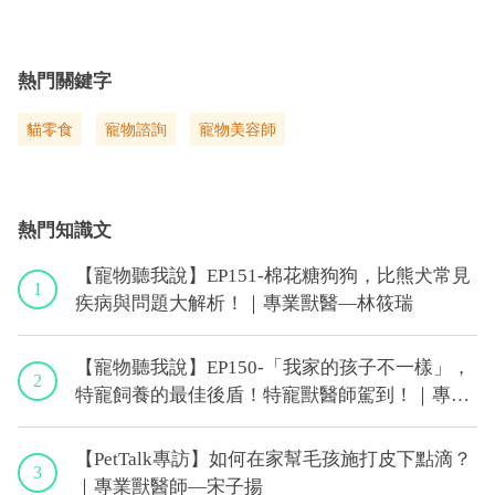
熱門關鍵字
貓零食
寵物諮詢
寵物美容師
熱門知識文
【寵物聽我說】EP151-棉花糖狗狗，比熊犬常見
1
疾病與問題大解析！｜專業獸醫—林筱瑞
【寵物聽我說】EP150-「我家的孩子不一樣」，
2
特寵飼養的最佳後盾！特寵獸醫師駕到！｜專業
獸醫—侯彣
【PetTalk專訪】如何在家幫毛孩施打皮下點滴？
3
｜專業獸醫師—宋子揚