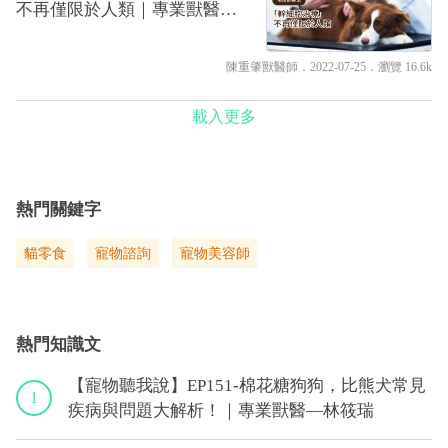
不再僅限於人類｜專業獸醫—
陳重肇
陳重肇獸醫師
．2022-07-25．
瀏覽 16.6k
載入更多
熱門關鍵字
貓零食
寵物諮詢
寵物美容師
熱門知識文
【寵物聽我說】EP151-棉花糖狗狗，比熊犬常見
1
疾病與問題大解析！｜專業獸醫—林筱瑞