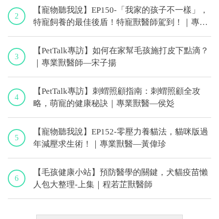
【寵物聽我說】EP150-「我家的孩子不一樣」，
2
特寵飼養的最佳後盾！特寵獸醫師駕到！｜專業
獸醫—侯彣
【PetTalk專訪】如何在家幫毛孩施打皮下點滴？
3
｜專業獸醫師—宋子揚
【PetTalk專訪】刺蝟照顧指南：刺蝟照顧全攻
4
略，萌寵的健康秘訣｜專業獸醫—侯彣
【寵物聽我說】EP152-零壓力養貓法，貓咪版過
5
年減壓求生術！｜專業獸醫—黃偉珍
【毛孩健康小站】預防醫學的關鍵，犬貓疫苗懶
6
人包大整理-上集｜程若芷獸醫師