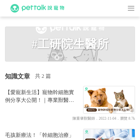
#工研院生醫所
知識文章
共 2 篇
【愛寵新生活】寵物幹細胞實
例分享大公開！｜專業獸醫—
陳重肇
陳重肇獸醫師
．2022-11-04．
瀏覽 8.7k
毛孩新療法！「幹細胞治療」