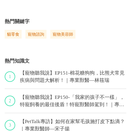
熱門關鍵字
貓零食
寵物諮詢
寵物美容師
熱門知識文
【寵物聽我說】EP151-棉花糖狗狗，比熊犬常見
1
疾病與問題大解析！｜專業獸醫—林筱瑞
【寵物聽我說】EP150-「我家的孩子不一樣」，
2
特寵飼養的最佳後盾！特寵獸醫師駕到！｜專業
獸醫—侯彣
【PetTalk專訪】如何在家幫毛孩施打皮下點滴？
3
｜專業獸醫師—宋子揚