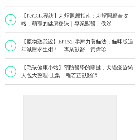
【PetTalk專訪】刺蝟照顧指南：刺蝟照顧全攻
4
略，萌寵的健康秘訣｜專業獸醫—侯彣
【寵物聽我說】EP152-零壓力養貓法，貓咪版過
5
年減壓求生術！｜專業獸醫—黃偉珍
【毛孩健康小站】預防醫學的關鍵，犬貓疫苗懶
6
人包大整理-上集｜程若芷獸醫師