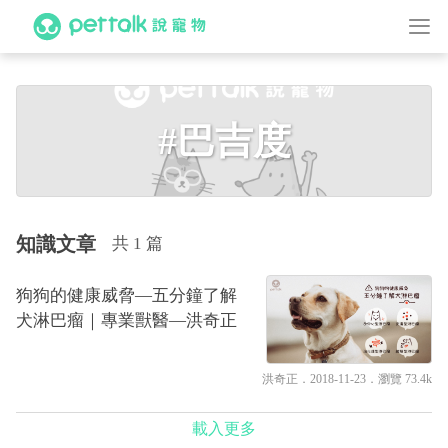
#巴吉度
知識文章
共 1 篇
狗狗的健康威脅—五分鐘了解
犬淋巴瘤｜專業獸醫—洪奇正
洪奇正
．2018-11-23．
瀏覽 73.4k
載入更多