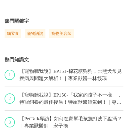
熱門關鍵字
貓零食
寵物諮詢
寵物美容師
熱門知識文
【寵物聽我說】EP151-棉花糖狗狗，比熊犬常見
1
疾病與問題大解析！｜專業獸醫—林筱瑞
【寵物聽我說】EP150-「我家的孩子不一樣」，
2
特寵飼養的最佳後盾！特寵獸醫師駕到！｜專業
獸醫—侯彣
【PetTalk專訪】如何在家幫毛孩施打皮下點滴？
3
｜專業獸醫師—宋子揚