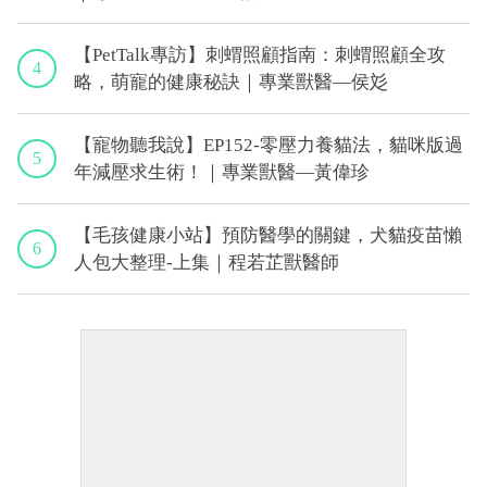
【PetTalk專訪】刺蝟照顧指南：刺蝟照顧全攻
4
略，萌寵的健康秘訣｜專業獸醫—侯彣
【寵物聽我說】EP152-零壓力養貓法，貓咪版過
5
年減壓求生術！｜專業獸醫—黃偉珍
【毛孩健康小站】預防醫學的關鍵，犬貓疫苗懶
6
人包大整理-上集｜程若芷獸醫師