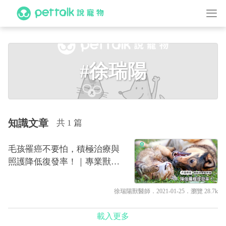
#徐瑞陽
知識文章
共 1 篇
毛孩罹癌不要怕，積極治療與
照護降低復發率！｜專業獸醫
—徐瑞陽
徐瑞陽獸醫師
．2021-01-25．
瀏覽 28.7k
載入更多