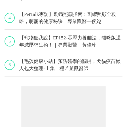
【PetTalk專訪】刺蝟照顧指南：刺蝟照顧全攻
4
略，萌寵的健康秘訣｜專業獸醫—侯彣
【寵物聽我說】EP152-零壓力養貓法，貓咪版過
5
年減壓求生術！｜專業獸醫—黃偉珍
【毛孩健康小站】預防醫學的關鍵，犬貓疫苗懶
6
人包大整理-上集｜程若芷獸醫師