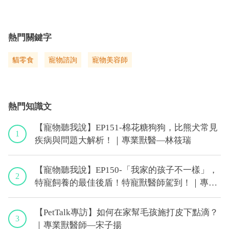
熱門關鍵字
貓零食
寵物諮詢
寵物美容師
熱門知識文
【寵物聽我說】EP151-棉花糖狗狗，比熊犬常見
1
疾病與問題大解析！｜專業獸醫—林筱瑞
【寵物聽我說】EP150-「我家的孩子不一樣」，
2
特寵飼養的最佳後盾！特寵獸醫師駕到！｜專業
獸醫—侯彣
【PetTalk專訪】如何在家幫毛孩施打皮下點滴？
3
｜專業獸醫師—宋子揚