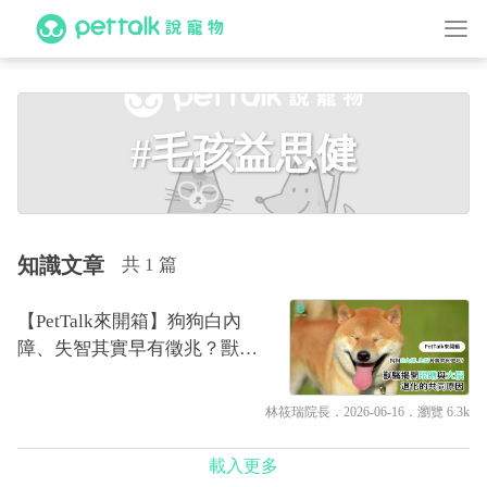
#毛孩益思健
知識文章
共 1 篇
【PetTalk來開箱】狗狗白內
障、失智其實早有徵兆？獸醫
揭開眼睛與大腦退化的共同原
因｜專業獸醫—林筱瑞
林筱瑞院長
．2026-06-16．
瀏覽 6.3k
載入更多