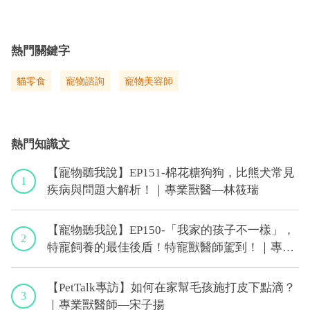
熱門關鍵字
貓零食
寵物諮詢
寵物美容師
熱門知識文
【寵物聽我說】EP151-棉花糖狗狗，比熊犬常見
1
疾病與問題大解析！｜專業獸醫—林筱瑞
【寵物聽我說】EP150-「我家的孩子不一樣」，
2
特寵飼養的最佳後盾！特寵獸醫師駕到！｜專業
獸醫—侯彣
【PetTalk專訪】如何在家幫毛孩施打皮下點滴？
3
｜專業獸醫師—宋子揚