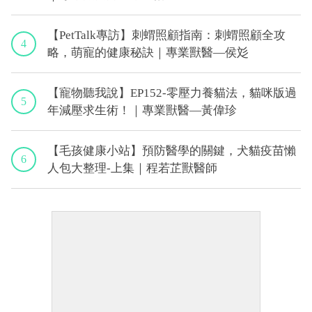
【PetTalk專訪】刺蝟照顧指南：刺蝟照顧全攻
4
略，萌寵的健康秘訣｜專業獸醫—侯彣
【寵物聽我說】EP152-零壓力養貓法，貓咪版過
5
年減壓求生術！｜專業獸醫—黃偉珍
【毛孩健康小站】預防醫學的關鍵，犬貓疫苗懶
6
人包大整理-上集｜程若芷獸醫師