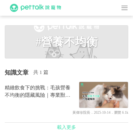
#營養不均衡
知識文章
共 1 篇
精緻飲食下的挑戰：毛孩營養
不均衡的隱藏風險｜專業獸醫
—黃偉珍
黃偉珍院長
．2025-10-14．
瀏覽 6.1k
載入更多