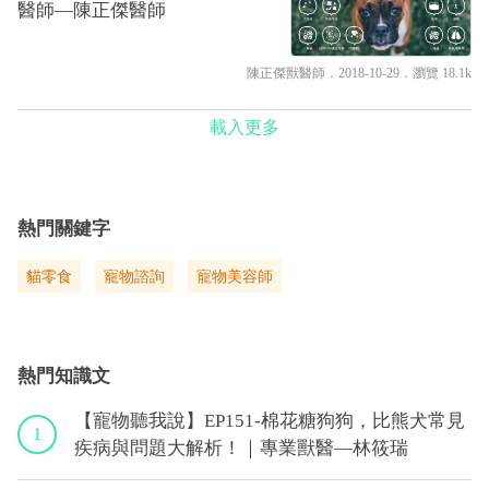
醫師—陳正傑醫師
陳正傑獸醫師
．2018-10-29．
瀏覽 18.1k
載入更多
熱門關鍵字
貓零食
寵物諮詢
寵物美容師
熱門知識文
【寵物聽我說】EP151-棉花糖狗狗，比熊犬常見
1
疾病與問題大解析！｜專業獸醫—林筱瑞