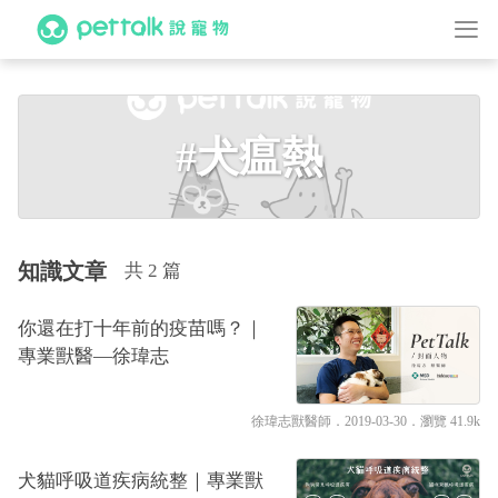
#犬瘟熱
知識文章
共 2 篇
你還在打十年前的疫苗嗎？｜
專業獸醫—徐瑋志
徐瑋志獸醫師
．2019-03-30．
瀏覽 41.9k
犬貓呼吸道疾病統整｜專業獸