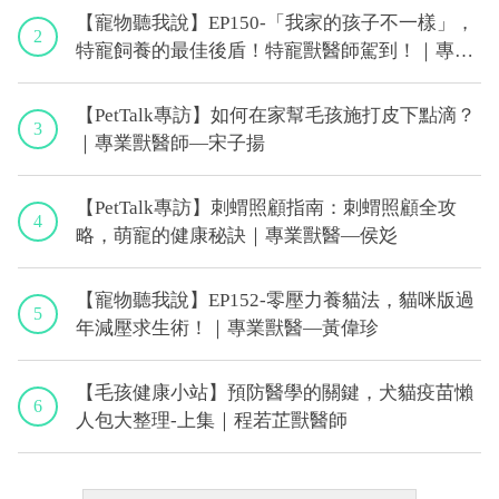
【寵物聽我說】EP150-「我家的孩子不一樣」，
2
特寵飼養的最佳後盾！特寵獸醫師駕到！｜專業
獸醫—侯彣
【PetTalk專訪】如何在家幫毛孩施打皮下點滴？
3
｜專業獸醫師—宋子揚
【PetTalk專訪】刺蝟照顧指南：刺蝟照顧全攻
4
略，萌寵的健康秘訣｜專業獸醫—侯彣
【寵物聽我說】EP152-零壓力養貓法，貓咪版過
5
年減壓求生術！｜專業獸醫—黃偉珍
【毛孩健康小站】預防醫學的關鍵，犬貓疫苗懶
6
人包大整理-上集｜程若芷獸醫師