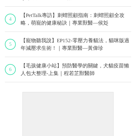
【PetTalk專訪】刺蝟照顧指南：刺蝟照顧全攻
4
略，萌寵的健康秘訣｜專業獸醫—侯彣
【寵物聽我說】EP152-零壓力養貓法，貓咪版過
5
年減壓求生術！｜專業獸醫—黃偉珍
【毛孩健康小站】預防醫學的關鍵，犬貓疫苗懶
6
人包大整理-上集｜程若芷獸醫師