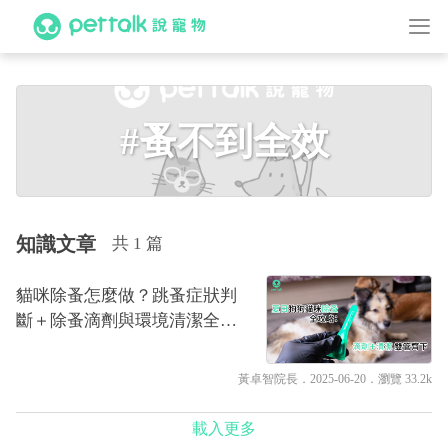
#蚤不到全效
知識文章
共 1 篇
貓咪除蚤怎麼做？跳蚤症狀判
斷＋除蚤滴劑與環境清潔全攻
略｜專業獸醫—黃卓智
黃卓智院長
．2025-06-20．
瀏覽 33.2k
載入更多