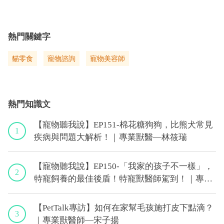
熱門關鍵字
貓零食
寵物諮詢
寵物美容師
熱門知識文
【寵物聽我說】EP151-棉花糖狗狗，比熊犬常見
1
疾病與問題大解析！｜專業獸醫—林筱瑞
【寵物聽我說】EP150-「我家的孩子不一樣」，
2
特寵飼養的最佳後盾！特寵獸醫師駕到！｜專業
獸醫—侯彣
【PetTalk專訪】如何在家幫毛孩施打皮下點滴？
3
｜專業獸醫師—宋子揚