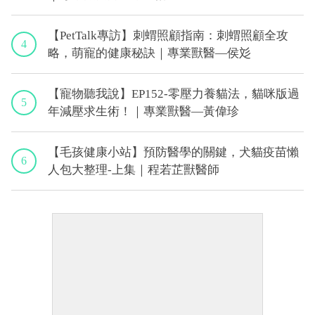
【PetTalk專訪】刺蝟照顧指南：刺蝟照顧全攻
4
略，萌寵的健康秘訣｜專業獸醫—侯彣
【寵物聽我說】EP152-零壓力養貓法，貓咪版過
5
年減壓求生術！｜專業獸醫—黃偉珍
【毛孩健康小站】預防醫學的關鍵，犬貓疫苗懶
6
人包大整理-上集｜程若芷獸醫師