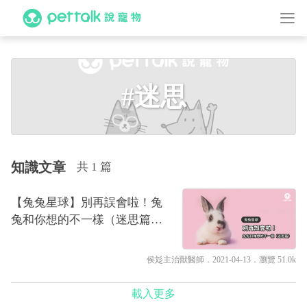
#迷思
知識文章
共 1 篇
【兔兔星球】別再誤會啦！兔
兔和你想的不一樣（迷思篇）
｜專業獸醫—侯彣
侯彣主治獸醫師
．2021-04-13．
瀏覽 51.0k
載入更多