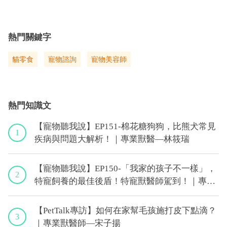
熱門關鍵字
貓零食
寵物諮詢
寵物美容師
熱門知識文
【寵物聽我說】EP151-棉花糖狗狗，比熊犬常見
1
疾病與問題大解析！｜專業獸醫—林筱瑞
【寵物聽我說】EP150-「我家的孩子不一樣」，
2
特寵飼養的最佳後盾！特寵獸醫師駕到！｜專業
獸醫—侯彣
【PetTalk專訪】如何在家幫毛孩施打皮下點滴？
3
｜專業獸醫師—宋子揚