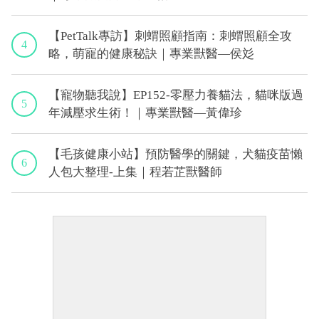
【PetTalk專訪】刺蝟照顧指南：刺蝟照顧全攻
4
略，萌寵的健康秘訣｜專業獸醫—侯彣
【寵物聽我說】EP152-零壓力養貓法，貓咪版過
5
年減壓求生術！｜專業獸醫—黃偉珍
【毛孩健康小站】預防醫學的關鍵，犬貓疫苗懶
6
人包大整理-上集｜程若芷獸醫師