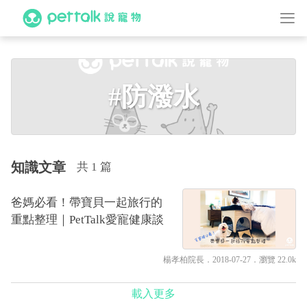
#防潑水
知識文章
共 1 篇
爸媽必看！帶寶貝一起旅行的
重點整理｜PetTalk愛寵健康談
楊孝柏院長
．2018-07-27．
瀏覽 22.0k
載入更多