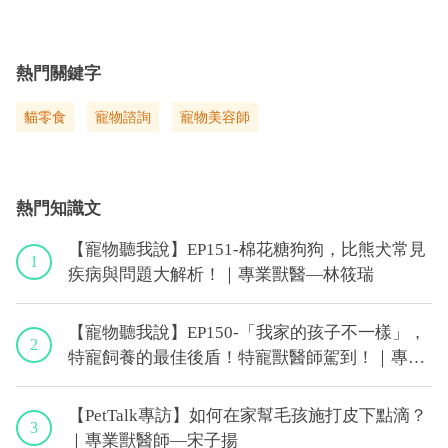
熱門關鍵字
貓零食
寵物諮詢
寵物美容師
熱門知識文
【寵物聽我說】EP151-棉花糖狗狗，比熊犬常見
1
疾病與問題大解析！｜專業獸醫—林筱瑞
【寵物聽我說】EP150-「我家的孩子不一樣」，
2
特寵飼養的最佳後盾！特寵獸醫師駕到！｜專業
獸醫—侯彣
【PetTalk專訪】如何在家幫毛孩施打皮下點滴？
3
｜專業獸醫師—宋子揚