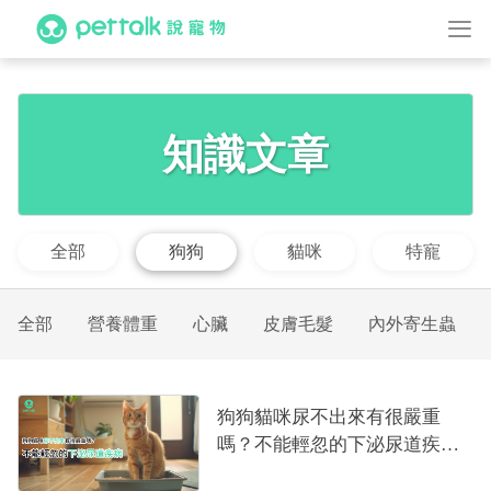
知識文章
全部
狗狗
貓咪
特寵
全部
營養體重
心臟
皮膚毛髮
內外寄生蟲
狗狗貓咪尿不出來有很嚴重
嗎？不能輕忽的下泌尿道疾病
｜專業獸醫—黃偉珍