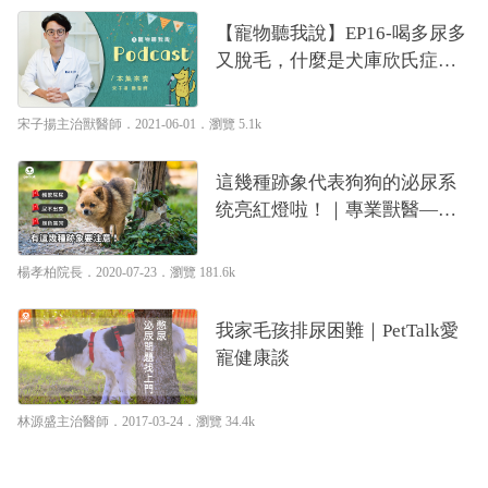
【寵物聽我說】EP16-喝多尿多
又脫毛，什麼是犬庫欣氏症？
｜專業獸醫—宋子揚
宋子揚主治獸醫師
．2021-06-01．
瀏覽 5.1k
這幾種跡象代表狗狗的泌尿系
统亮紅燈啦！｜專業獸醫—楊
孝柏
楊孝柏院長
．2020-07-23．
瀏覽 181.6k
我家毛孩排尿困難｜PetTalk愛
寵健康談
林源盛主治醫師
．2017-03-24．
瀏覽 34.4k