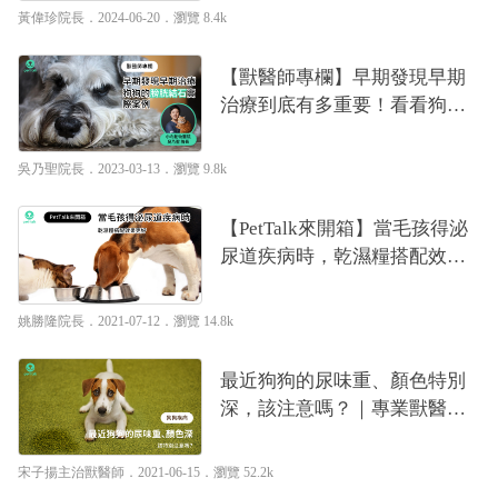
黃偉珍院長
．2024-06-20．
瀏覽 8.4k
【獸醫師專欄】早期發現早期
治療到底有多重要！看看狗狗
的膀胱結石實際案例｜專業獸
醫—吳乃聖
吳乃聖院長
．2023-03-13．
瀏覽 9.8k
【PetTalk來開箱】當毛孩得泌
尿道疾病時，乾濕糧搭配效果
更好｜專業獸醫—姚勝隆
姚勝隆院長
．2021-07-12．
瀏覽 14.8k
最近狗狗的尿味重、顏色特別
深，該注意嗎？｜專業獸醫—
宋子揚
宋子揚主治獸醫師
．2021-06-15．
瀏覽 52.2k