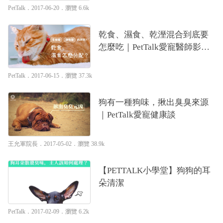
PetTalk
．2017-06-20．
瀏覽 6.6k
乾食、濕食、乾溼混合到底要
怎麼吃｜PetTalk愛寵醫師影片
團
PetTalk
．2017-06-15．
瀏覽 37.3k
狗有一種狗味，揪出臭臭來源
｜PetTalk愛寵健康談
王允軍院長
．2017-05-02．
瀏覽 38.9k
【PETTALK小學堂】狗狗的耳
朵清潔
PetTalk
．2017-02-09．
瀏覽 6.2k