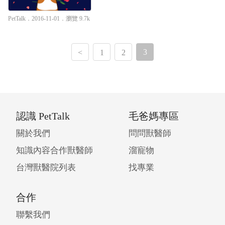
PetTalk
．2016-11-01．
瀏覽 9.7k
3
<
1
2
認識 PetTalk
毛爸媽專區
關於我們
問問獸醫師
知識內容合作獸醫師
溜寵物
台灣獸醫院列表
找專業
合作
聯繫我們