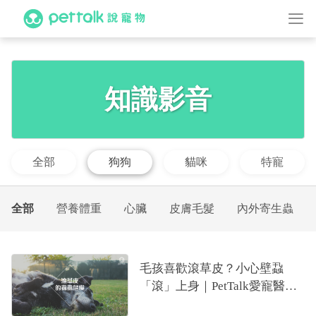
知識影音
全部
狗狗
貓咪
特寵
全部
營養體重
心臟
皮膚毛髮
內外寄生蟲
毛孩喜歡滾草皮？小心壁蝨
「滾」上身｜PetTalk愛寵醫師
影片團