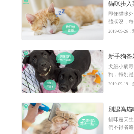
貓咪步入
即便貓咪外
體狀況，每
2019-09-26．
新手狗爸
犬細小病毒
狗，特別是
牧羊犬。
2019-09-19．
別認為貓
貓咪是天生
們不得省略