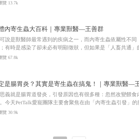
瀏覽 13.7k
體內寄生蟲大百科｜專業獸醫—王善群
可說是獸醫師最常遇到的疾病之一，而內寄生蟲依屬性不同
；有時是感染了卻未必有明顯徵狀，但如果是「人畜共通」
瀏覽 67.8k
定是腸胃炎？其實是寄生蟲在搞鬼！｜專業獸醫—
思義就是腸胃道發炎，引發原因也有很多種：忽然改變餵食
。今天PetTalk愛寵團隊主要會聚焦在由「內寄生蟲引發」
瀏覽 30.9k