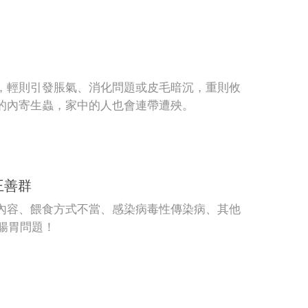
，輕則引發脹氣、消化問題或皮毛暗沉，重則攸
的內寄生蟲，家中的人也會連帶遭殃。
王善群
內容、餵食方式不當、感染病毒性傳染病、其他
的腸胃問題！