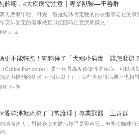
熟齡期，4大疾病需注意｜專業獸醫—王善群
表再怎麼年輕、可愛，還是無法否定牠的內在漸漸老化的事
年安排固定的健康檢查以便隨時注意疾病徵兆！
瀏覽 13.5k
媽更不能輕忽！狗狗得了「犬細小病毒」該怎麼辦
（Canine Parvovirus）是一種具高度傳染性的疾病，
抵抗力較弱的幼犬（4個月以下）；某些犬種得病機率也相
瀏覽 104.5k
咪愛乾淨就疏忽了日常護理｜專業獸醫—王善群
的清潔達人，對於身上的髒污幾乎是零容忍，但即使貓咪每
的。