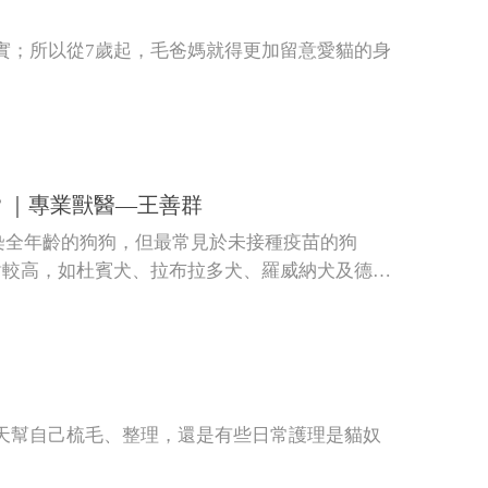
實；所以從7歲起，毛爸媽就得更加留意愛貓的身
？｜專業獸醫—王善群
可以感染全年齡的狗狗，但最常見於未接種疫苗的狗
對較高，如杜賓犬、拉布拉多犬、羅威納犬及德國
天幫自己梳毛、整理，還是有些日常護理是貓奴