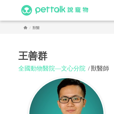
獸醫
王善群
全國動物醫院—文心分院
獸醫師