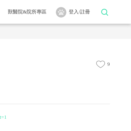
獸醫院&院所專區
登入/註冊
9
t=1