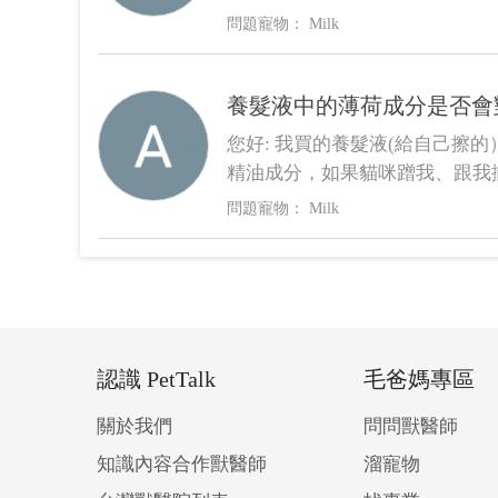
會自行代謝嗎？牠目前看起來還
Milk
嗎？
養髮液中的薄荷成分是否會
您好: 我買的養髮液(給自己擦
精油成分，如果貓咪蹭我、跟我
道會對他造成傷害嗎
Milk
認識 PetTalk
毛爸媽專區
關於我們
問問獸醫師
知識內容合作獸醫師
溜寵物