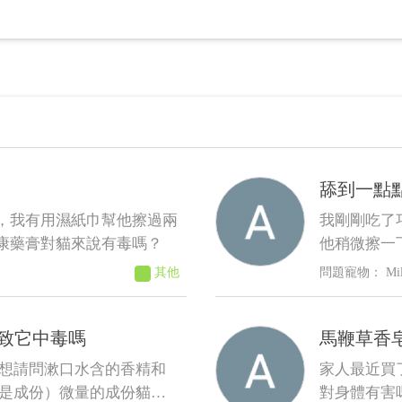
舔到一點
，我有用濕紙巾幫他擦過兩
我剛剛吃了
康藥膏對貓來說有毒嗎？
他稍微擦一
還好，沒嘔
其他
Mi
力久了貓能
致它中毒嗎
馬鞭草香
 想請問漱口水含的香精和
家人最近買
圖是成份）微量的成份貓咪
對身體有害