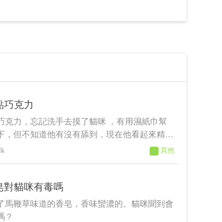
點巧克力
巧克力，忘記洗手去摸了貓咪 ，有用濕紙巾幫
下，但不知道他有沒有舔到，現在他看起來精神
吐或其它症狀，需要帶去看醫生嗎？ 微量巧克
lk
其他
自己代謝掉嗎？
皂對貓咪有毒嗎
了馬鞭草味道的香皂，香味蠻濃的。貓咪聞到會
嗎？