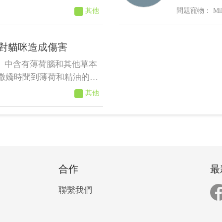
好，我需要帶牠去醫院檢查
其他
Mi
對貓咪造成傷害
的）中含有薄荷腦和其他草本
撒嬌時聞到薄荷和精油的味
其他
合作
最
聯繫我們