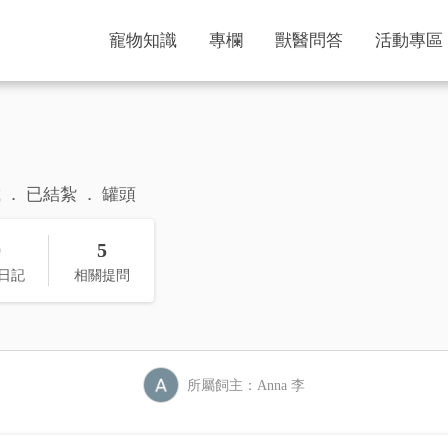
寵物知識
專欄
獸醫問答
活動專區
歲
已結紮
罐頭
0
5
日記
相關提問
所屬飼主：Anna 李