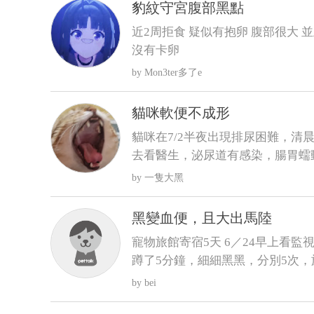
豹紋守宮腹部黑點
近2周拒食 疑似有抱卵 腹部很大 
沒有卡卵
Mon3ter多了e
貓咪軟便不成形
貓咪在7/2半夜出現排尿困難，清晨
去看醫生，泌尿道有感染，腸胃蠕
和胃藥，昨日貓咪排便時軟便但有
一隻大黑
成型，貓咪在前陣子治療尿閉時，
樣是有成型的
黑變血便，且大出馬陸
寵物旅館寄宿5天 6／24早上看
蹲了5分鐘，細細黑黑，分別5次，
回，回來不進食，只喝水，且晚間
bei
態的晶體〕 6／25 清晨3:00，