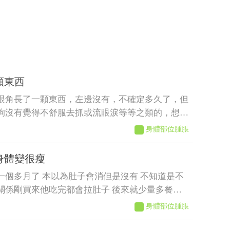
顆東西
眼角長了一顆東西，左邊沒有，不確定多久了，但
狗沒有覺得不舒服去抓或流眼淚等等之類的，想請
？會不會影響眼睛
身體部位腫脹
身體變很瘦
一個多月了 本以為肚子會消但是沒有 不知道是不
關係剛買來他吃完都會拉肚子 後來就少量多餐就
了以前飼料都吃很快 現在都吃很慢有時候還沒有
身體部位腫脹
人在吃的他都想吃 肚子摸起來軟軟的 身體有時候會
到現在沒長多少出來變很瘦看得到肋骨 請問醫師這