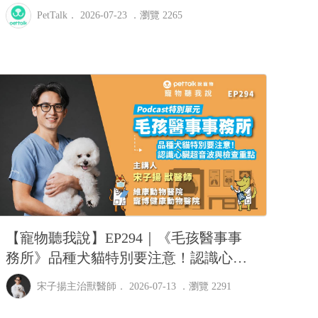
萌-Bryan
PetTalk
． 2026-07-23 ．
瀏覽 2265
【寵物聽我說】EP294｜《毛孩醫事事
務所》品種犬貓特別要注意！認識心臟
超音波與檢查重點｜專業獸醫—宋子揚
宋子揚主治獸醫師
． 2026-07-13 ．
瀏覽 2291