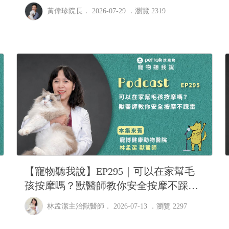
超音波找答案｜專業獸醫—黃偉珍
黃偉珍院長
． 2026-07-29 ．
瀏覽 2319
【寵物聽我說】EP295｜可以在家幫毛
孩按摩嗎？獸醫師教你安全按摩不踩雷
｜專業獸醫—林孟潔
林孟潔主治獸醫師
． 2026-07-13 ．
瀏覽 2297