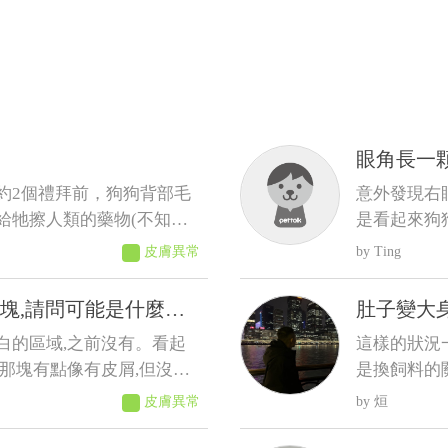
眼角長一
約2個禮拜前，狗狗背部毛
意外發現右
給牠擦人類的藥物(不知道
是看起來狗
獸醫，但獸醫說這是正常老化不
問這是什麼
皮膚異常
Ting
、排便、作息、精神則沒有
塊,請問可能是什麼原
肚子變大
白的區域,之前沒有。看起
這樣的狀況
那塊有點像有皮屑,但沒有
是換飼料的
比較不會拉
皮膚異常
烜
道這樣比較像是黴菌、毛囊
吃完 反而
抖 剪完毛