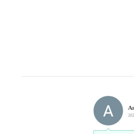
A
202