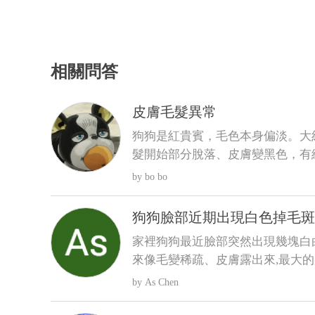
相關問答
皮膚毛髮異常
狗狗是紅貴賓，毛色本身偏淡。大
髮開始部分脫落、皮膚變黑色，有
會不會怎樣......)，也有帶去看
bo bo
會怎樣，可是牠才5歲，其餘飲食
問題
狗狗臉部近期出現白色掉毛斑
因
家裡狗狗最近臉部突然出現幾塊白
來像毛變稀疏、皮膚露出來,最大的
看到流血、 化膿或明顯紅腫。 狗狗目前看起來精神、食慾都
As Chen
正常,也沒有一直抓臉或磨臉,不知
蟲,還是有其他皮膚問題?