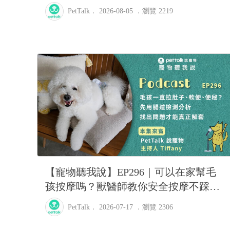
號feat.脈萌-James
PetTalk
． 2026-08-05 ．
瀏覽 2219
【寵物聽我說】EP296｜可以在家幫毛
孩按摩嗎？獸醫師教你安全按摩不踩雷
｜PetTalk主持人—Tiffany
PetTalk
． 2026-07-17 ．
瀏覽 2306