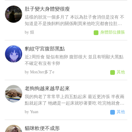
或磨臉,不知道這樣比較像是黴菌、毛囊蟲,還是有其
肚子變大身體變很瘦
他皮膚問題?
這樣的狀況一個多月了 本以為肚子會消但是沒有 不
知道是不是換飼料的關係剛買來他吃完都會拉肚子
後來就少量多餐就比較不會拉了以前飼料都吃很快
烜
身體部位腫脹
現在都吃很慢有時候還沒有吃完 反而人在吃的他都
想吃 肚子摸起來軟軟的 身體有時候會抖 剪完毛到
豹紋守宮腹部黑點
現在沒長多少出來變很瘦看得到肋骨 請問醫師這是
什麼狀況????????
近2周拒食 疑似有抱卵 腹部很大 並且有明顯大黑點
不確定有沒有卡卵
Mon3ter多了e
其他
老狗狗越來越早起來
我的狗老了常常早上四五點起床 最近更誇張 半夜兩
點就起床了 牠總是一起床就吵著要吃 吃完牠就會乖
乖睡回去 不吃牠就一直抓門一直來回踱步 我明明晚
Yuan
其他
上十點才給牠吃過 增加了散步次數 結果好像更糟
糕⋯好像還有點頻尿的症狀 不過牠又不太喝水 我們
貓咪軟便不成形
都是罐頭加水或羊奶稀釋給牠才會喝 這樣子可能是