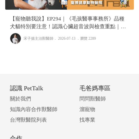
【寵物聽我說】EP294｜《毛孩醫事事務所》品種
犬貓特別要注意！認識心臟超音波與檢查重點｜專
業獸醫—宋子揚
宋子揚主治獸醫師
． 2026-07-13 ．
瀏覽 2289
認識 PetTalk
毛爸媽專區
關於我們
問問獸醫師
知識內容合作獸醫師
溜寵物
台灣獸醫院列表
找專業
合作