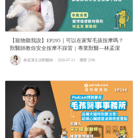
【寵物聽我說】EP295｜可以在家幫毛孩按摩嗎？
獸醫師教你安全按摩不踩雷｜專業獸醫—林孟潔
林孟潔主治獸醫師
． 2026-07-13 ．
瀏覽 2296