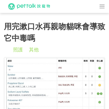
用完漱口水再親吻貓咪會導致
它中毒嗎
照護
其他