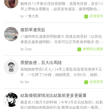
什麼疾病呀 建議要做什麼檢查呢
貓咪在7/2半夜出現排尿困難，清晨有排尿，並在7/2
早上帶他去看醫生，泌尿道有感染，腸胃蠕動也變
慢，目前在吃消炎藥和胃藥，昨日貓咪排便時軟便
一隻大黑
排泄異常
但有成型，而今日排便軟便並未成型，貓咪在前陣
子治療尿閉時，吃藥時也有出現軟便，但一樣是有
腹部單邊突起
成型的
17歲狗狗右邊腹部明顯腫大 然後走路歪斜（以前也
會最近越來越明顯） 目前可以正常飲食和散步 想請
問可能會是什麼狀況，謝謝
Zoey
身體部位腫脹
黑變血便，且大出馬陸
寵物旅館寄宿5天 6／24早上看監視器發現便便不正
常，一次蹲了5分鐘，細細黑黑，分別5次，旅館通
報早上吐 中午接回，回來不進食，只喝水，且晚間
bei
排泄異常
拉了2次黑便〔帶紅果凍型態的晶體〕 6／25 清晨
3:00，饅頭大了滿地血便，並且大了一小節馬陸出
結紮後噴尿情況比結紮前更多更嚴重
來！ 6／25下午帶去旅館指定的獸醫院看診 肛門觸
診完，醫生判斷潰瘍性結直腸炎，隨即打了制酸
貓是在11個月大的時候（今年3月左右結紮的）結紮
劑，給了胃粘膜保護劑跟止瀉 7/2告知旅館回診血檢
前已經開始有噴尿的行為 剛帶去結紮完的一兩周基