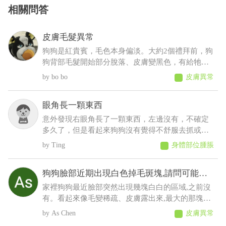
相關問答
皮膚毛髮異常
狗狗是紅貴賓，毛色本身偏淡。大約2個禮拜前，狗
狗背部毛髮開始部分脫落、皮膚變黑色，有給牠擦
人類的藥物(不知道會不會怎樣......)，也有帶去看獸
bo bo
皮膚異常
醫，但獸醫說這是正常老化不會怎樣，可是牠才5
歲，其餘飲食、排便、作息、精神則沒有問題
眼角長一顆東西
意外發現右眼角長了一顆東西，左邊沒有，不確定
多久了，但是看起來狗狗沒有覺得不舒服去抓或流
眼淚等等之類的，想請問這是什麼？會不會影響眼
Ting
身體部位腫脹
睛
狗狗臉部近期出現白色掉毛斑塊,請問可能是
什麼原因
家裡狗狗最近臉部突然出現幾塊白白的區域,之前沒
有。看起來像毛變稀疏、皮膚露出來,最大的那塊有
點像有皮屑,但沒有看到流血、 化膿或明顯紅腫。
As Chen
皮膚異常
狗狗目前看起來精神、食慾都正常,也沒有一直抓臉