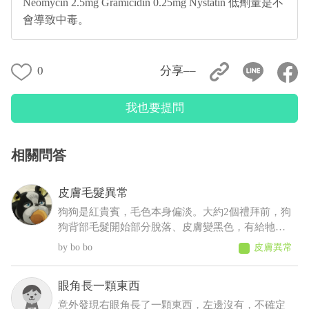
Neomycin 2.5mg Gramicidin 0.25mg Nystatin 低劑量是不
會導致中毒。
0
分享––
我也要提問
相關問答
皮膚毛髮異常
狗狗是紅貴賓，毛色本身偏淡。大約2個禮拜前，狗
狗背部毛髮開始部分脫落、皮膚變黑色，有給牠擦
人類的藥物(不知道會不會怎樣......)，也有帶去看獸
bo bo
皮膚異常
醫，但獸醫說這是正常老化不會怎樣，可是牠才5
歲，其餘飲食、排便、作息、精神則沒有問題
眼角長一顆東西
意外發現右眼角長了一顆東西，左邊沒有，不確定