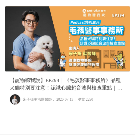
【寵物聽我說】EP294｜《毛孩醫事事務所》品種
犬貓特別要注意！認識心臟超音波與檢查重點｜專
業獸醫—宋子揚
宋子揚主治獸醫師
． 2026-07-13 ．
瀏覽 2290