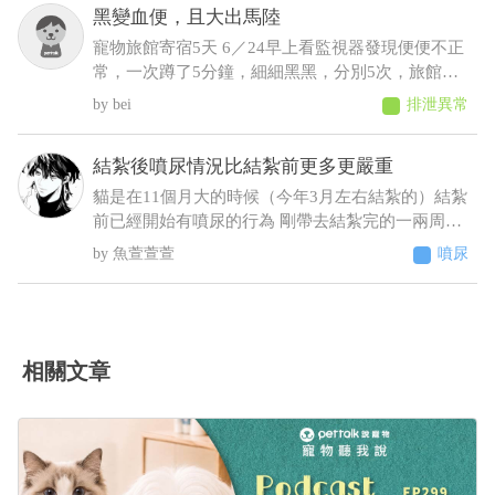
黑變血便，且大出馬陸
寵物旅館寄宿5天 6／24早上看監視器發現便便不正
常，一次蹲了5分鐘，細細黑黑，分別5次，旅館通
報早上吐 中午接回，回來不進食，只喝水，且晚間
bei
排泄異常
拉了2次黑便〔帶紅果凍型態的晶體〕 6／25 清晨
3:00，饅頭大了滿地血便，並且大了一小節馬陸出
結紮後噴尿情況比結紮前更多更嚴重
來！ 6／25下午帶去旅館指定的獸醫院看診 肛門觸
診完，醫生判斷潰瘍性結直腸炎，隨即打了制酸
貓是在11個月大的時候（今年3月左右結紮的）結紮
劑，給了胃粘膜保護劑跟止瀉 7/2告知旅館回診血檢
前已經開始有噴尿的行為 剛帶去結紮完的一兩周基
期中這三項不正常BUN66/RBC9.13/ALT87，旅館改
本沒噴尿 之後的時間經常噴尿 原先只是床旁邊的牆
魚萱萱萱
噴尿
口說不是他們的問題，沒證據足以判斷是馬陸造成
壁 到後來床頭櫃、衣櫃、電腦螢幕、電腦主機 連在
的！ 並提供監視器，6／23下午便便型態還正常，
貓砂盆裡都噴（有正常排尿）整個家基本上都被他
24凌晨他們說正常，但我看已經很怪了 勞煩醫生幫
噴了 至今仍未改善而且還越來越嚴重（噴的範圍越
我看一下，謝謝
來越多 甚至剛噴完牆壁不到10秒又去噴衣櫃）這種
情況該怎麼解決 被噴到很崩潰想送養了
相關文章