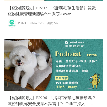
【寵物聽我說】EP297｜《脈萌毛孩生活節》認識
寵物健康管理新體驗feat.脈萌-Bryan
PetTalk
． 2026-07-23 ．
瀏覽 2263
【寵物聽我說】EP296｜可以在家幫毛孩按摩嗎？
獸醫師教你安全按摩不踩雷｜PetTalk主持人—