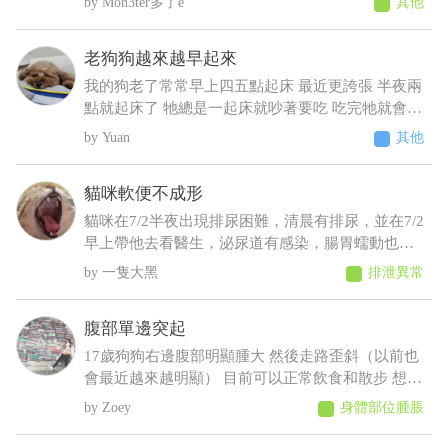
Mon3ter多了e
其他
老狗狗越來越早起來
我的狗老了常常早上四五點起床 最近更誇張 半夜兩
點就起床了 牠總是一起床就吵著要吃 吃完牠就會乖
乖睡回去 不吃牠就一直抓門一直來回踱步 我明明晚
Yuan
其他
上十點才給牠吃過 增加了散步次數 結果好像更糟
糕⋯好像還有點頻尿的症狀 不過牠又不太喝水 我們
貓咪軟便不成形
都是罐頭加水或羊奶稀釋給牠才會喝 這樣子可能是
什麼疾病呀 建議要做什麼檢查呢
貓咪在7/2半夜出現排尿困難，清晨有排尿，並在7/2
早上帶他去看醫生，泌尿道有感染，腸胃蠕動也變
慢，目前在吃消炎藥和胃藥，昨日貓咪排便時軟便
一隻大黑
排泄異常
但有成型，而今日排便軟便並未成型，貓咪在前陣
子治療尿閉時，吃藥時也有出現軟便，但一樣是有
腹部單邊突起
成型的
17歲狗狗右邊腹部明顯腫大 然後走路歪斜（以前也
會最近越來越明顯） 目前可以正常飲食和散步 想請
問可能會是什麼狀況，謝謝
Zoey
身體部位腫脹