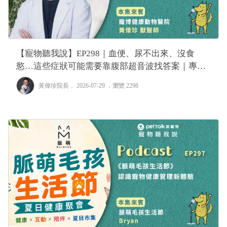
【寵物聽我說】EP298｜血便、尿不出來、沒食
慾…這些症狀可能需要靠腹部超音波找答案｜專業
獸醫—黃偉珍
黃偉珍院長
． 2026-07-29 ．
瀏覽 2298