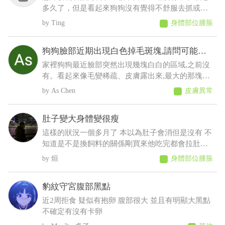
多久了，但是看起來狗狗沒有覺得不舒服去抓或流
眼淚等等之類的，想請問這是什麼？會不會影響眼
Ting
身體部位腫脹
睛
狗狗臉部近期出現白色掉毛斑塊,請問可能是
什麼原因
家裡狗狗最近臉部突然出現幾塊白白的區域,之前沒
有。看起來像毛變稀疏、皮膚露出來,最大的那塊有
點像有皮屑,但沒有看到流血、 化膿或明顯紅腫。
As Chen
皮膚異常
狗狗目前看起來精神、食慾都正常,也沒有一直抓臉
或磨臉,不知道這樣比較像是黴菌、毛囊蟲,還是有其
肚子變大身體變很瘦
他皮膚問題?
這樣的狀況一個多月了 本以為肚子會消但是沒有 不
知道是不是換飼料的關係剛買來他吃完都會拉肚子
後來就少量多餐就比較不會拉了以前飼料都吃很快
烜
身體部位腫脹
現在都吃很慢有時候還沒有吃完 反而人在吃的他都
想吃 肚子摸起來軟軟的 身體有時候會抖 剪完毛到
豹紋守宮腹部黑點
現在沒長多少出來變很瘦看得到肋骨 請問醫師這是
什麼狀況????????
近2周拒食 疑似有抱卵 腹部很大 並且有明顯大黑點
不確定有沒有卡卵