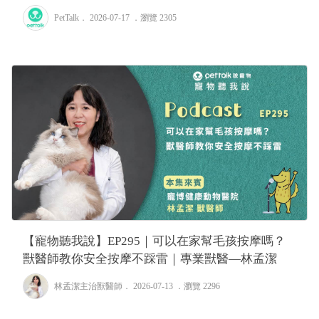
Tiffany
PetTalk
． 2026-07-17 ．
瀏覽 2305
【寵物聽我說】EP295｜可以在家幫毛孩按摩嗎？
獸醫師教你安全按摩不踩雷｜專業獸醫—林孟潔
林孟潔主治獸醫師
． 2026-07-13 ．
瀏覽 2296