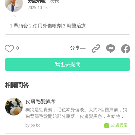
院長
2025-10-28
1.帶頭套 2.使用外傷噴劑 3.就醫治療
0
分享––
我也要提問
相關問答
皮膚毛髮異常
狗狗是紅貴賓，毛色本身偏淡。大約2個禮拜前，狗
狗背部毛髮開始部分脫落、皮膚變黑色，有給牠擦
人類的藥物(不知道會不會怎樣......)，也有帶去看獸
bo bo
皮膚異常
醫，但獸醫說這是正常老化不會怎樣，可是牠才5