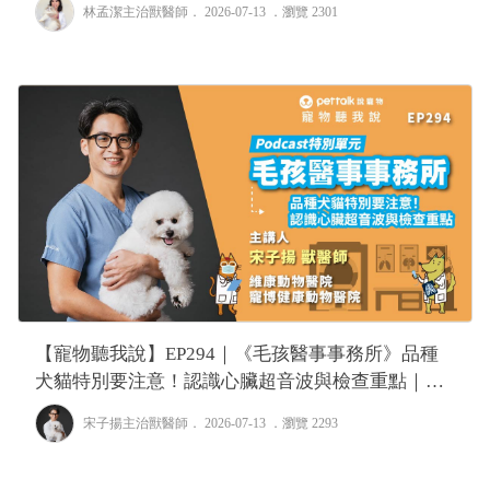
林孟潔主治獸醫師
． 2026-07-13 ．
瀏覽 2301
【寵物聽我說】EP294｜《毛孩醫事事務所》品種
犬貓特別要注意！認識心臟超音波與檢查重點｜專
業獸醫—宋子揚
宋子揚主治獸醫師
． 2026-07-13 ．
瀏覽 2293