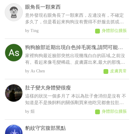
歲，其餘飲食、排便、作息、精神則沒有問題
眼角長一顆東西
意外發現右眼角長了一顆東西，左邊沒有，不確定
多久了，但是看起來狗狗沒有覺得不舒服去抓或流
眼淚等等之類的，想請問這是什麼？會不會影響眼
Ting
身體部位腫脹
睛
狗狗臉部近期出現白色掉毛斑塊,請問可能是
什麼原因
家裡狗狗最近臉部突然出現幾塊白白的區域,之前沒
有。看起來像毛變稀疏、皮膚露出來,最大的那塊有
點像有皮屑,但沒有看到流血、 化膿或明顯紅腫。
As Chen
皮膚異常
狗狗目前看起來精神、食慾都正常,也沒有一直抓臉
或磨臉,不知道這樣比較像是黴菌、毛囊蟲,還是有其
肚子變大身體變很瘦
他皮膚問題?
這樣的狀況一個多月了 本以為肚子會消但是沒有 不
知道是不是換飼料的關係剛買來他吃完都會拉肚子
後來就少量多餐就比較不會拉了以前飼料都吃很快
烜
身體部位腫脹
現在都吃很慢有時候還沒有吃完 反而人在吃的他都
想吃 肚子摸起來軟軟的 身體有時候會抖 剪完毛到
豹紋守宮腹部黑點
現在沒長多少出來變很瘦看得到肋骨 請問醫師這是