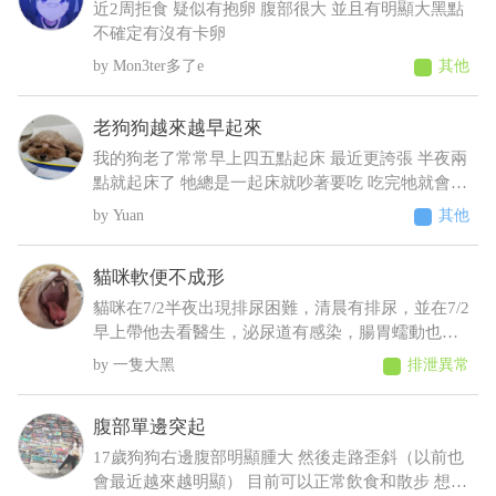
什麼狀況????????
近2周拒食 疑似有抱卵 腹部很大 並且有明顯大黑點
不確定有沒有卡卵
Mon3ter多了e
其他
老狗狗越來越早起來
我的狗老了常常早上四五點起床 最近更誇張 半夜兩
點就起床了 牠總是一起床就吵著要吃 吃完牠就會乖
乖睡回去 不吃牠就一直抓門一直來回踱步 我明明晚
Yuan
其他
上十點才給牠吃過 增加了散步次數 結果好像更糟
糕⋯好像還有點頻尿的症狀 不過牠又不太喝水 我們
貓咪軟便不成形
都是罐頭加水或羊奶稀釋給牠才會喝 這樣子可能是
什麼疾病呀 建議要做什麼檢查呢
貓咪在7/2半夜出現排尿困難，清晨有排尿，並在7/2
早上帶他去看醫生，泌尿道有感染，腸胃蠕動也變
慢，目前在吃消炎藥和胃藥，昨日貓咪排便時軟便
一隻大黑
排泄異常
但有成型，而今日排便軟便並未成型，貓咪在前陣
子治療尿閉時，吃藥時也有出現軟便，但一樣是有
腹部單邊突起
成型的
17歲狗狗右邊腹部明顯腫大 然後走路歪斜（以前也
會最近越來越明顯） 目前可以正常飲食和散步 想請