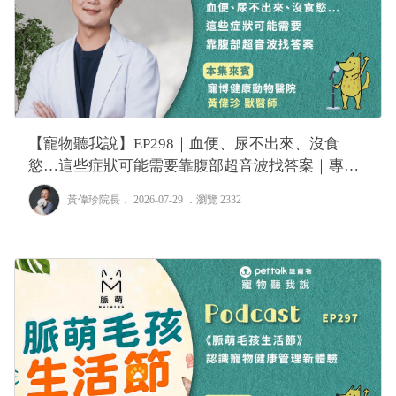
【寵物聽我說】EP298｜血便、尿不出來、沒食
慾…這些症狀可能需要靠腹部超音波找答案｜專業
獸醫—黃偉珍
黃偉珍院長
． 2026-07-29 ．
瀏覽 2332