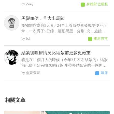
問可能會是什麼狀況，謝謝
Zoey
身體部位腫脹
黑變血便，且大出馬陸
寵物旅館寄宿5天 6／24早上看監視器發現便便不正
常，一次蹲了5分鐘，細細黑黑，分別5次，旅館通
報早上吐 中午接回，回來不進食，只喝水，且晚間
bei
排泄異常
拉了2次黑便〔帶紅果凍型態的晶體〕 6／25 清晨
3:00，饅頭大了滿地血便，並且大了一小節馬陸出
結紮後噴尿情況比結紮前更多更嚴重
來！ 6／25下午帶去旅館指定的獸醫院看診 肛門觸
診完，醫生判斷潰瘍性結直腸炎，隨即打了制酸
貓是在11個月大的時候（今年3月左右結紮的）結紮
劑，給了胃粘膜保護劑跟止瀉 7/2告知旅館回診血檢
前已經開始有噴尿的行為 剛帶去結紮完的一兩周基
期中這三項不正常BUN66/RBC9.13/ALT87，旅館改
本沒噴尿 之後的時間經常噴尿 原先只是床旁邊的牆
魚萱萱萱
噴尿
口說不是他們的問題，沒證據足以判斷是馬陸造成
壁 到後來床頭櫃、衣櫃、電腦螢幕、電腦主機 連在
的！ 並提供監視器，6／23下午便便型態還正常，
貓砂盆裡都噴（有正常排尿）整個家基本上都被他
24凌晨他們說正常，但我看已經很怪了 勞煩醫生幫
噴了 至今仍未改善而且還越來越嚴重（噴的範圍越
我看一下，謝謝
來越多 甚至剛噴完牆壁不到10秒又去噴衣櫃）這種
情況該怎麼解決 被噴到很崩潰想送養了
相關文章