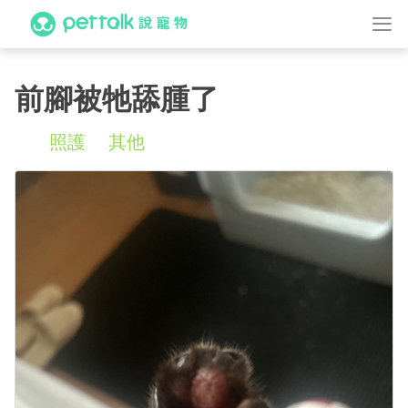
前腳被牠舔腫了
照護
其他