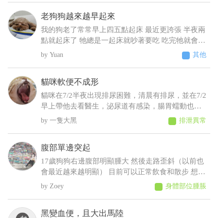
老狗狗越來越早起來
我的狗老了常常早上四五點起床 最近更誇張 半夜兩
點就起床了 牠總是一起床就吵著要吃 吃完牠就會乖
乖睡回去 不吃牠就一直抓門一直來回踱步 我明明晚
Yuan
其他
上十點才給牠吃過 增加了散步次數 結果好像更糟
糕⋯好像還有點頻尿的症狀 不過牠又不太喝水 我們
貓咪軟便不成形
都是罐頭加水或羊奶稀釋給牠才會喝 這樣子可能是
什麼疾病呀 建議要做什麼檢查呢
貓咪在7/2半夜出現排尿困難，清晨有排尿，並在7/2
早上帶他去看醫生，泌尿道有感染，腸胃蠕動也變
慢，目前在吃消炎藥和胃藥，昨日貓咪排便時軟便
一隻大黑
排泄異常
但有成型，而今日排便軟便並未成型，貓咪在前陣
子治療尿閉時，吃藥時也有出現軟便，但一樣是有
腹部單邊突起
成型的
17歲狗狗右邊腹部明顯腫大 然後走路歪斜（以前也
會最近越來越明顯） 目前可以正常飲食和散步 想請
問可能會是什麼狀況，謝謝
Zoey
身體部位腫脹
黑變血便，且大出馬陸