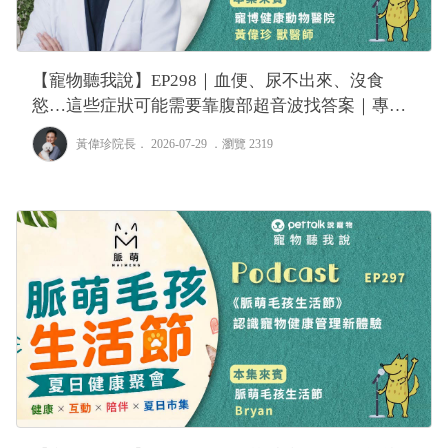
【寵物聽我說】EP298｜血便、尿不出來、沒食
慾…這些症狀可能需要靠腹部超音波找答案｜專業
獸醫—黃偉珍
黃偉珍院長
． 2026-07-29 ．
瀏覽 2319