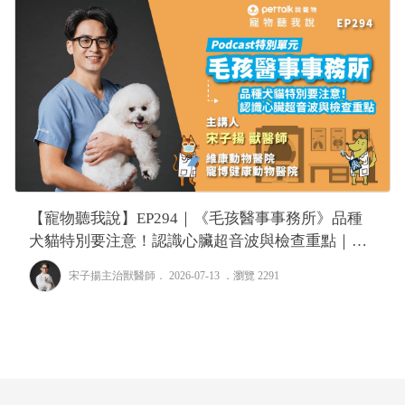
【寵物聽我說】EP294｜《毛孩醫事事務所》品種
犬貓特別要注意！認識心臟超音波與檢查重點｜專
業獸醫—宋子揚
宋子揚主治獸醫師
． 2026-07-13 ．
瀏覽 2291