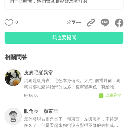
們一些時間，他們會互相影響及吸引的
0
分享––
我也要提問
相關問答
皮膚毛髮異常
狗狗是紅貴賓，毛色本身偏淡。大約2個禮拜前，狗
狗背部毛髮開始部分脫落、皮膚變黑色，有給牠擦
人類的藥物(不知道會不會怎樣......)，也有帶去看獸
bo bo
皮膚異常
醫，但獸醫說這是正常老化不會怎樣，可是牠才5
歲，其餘飲食、排便、作息、精神則沒有問題
眼角長一顆東西
意外發現右眼角長了一顆東西，左邊沒有，不確定
多久了，但是看起來狗狗沒有覺得不舒服去抓或流