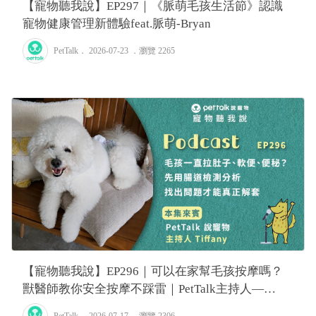
【寵物聽我說】EP297｜《脈萌毛孩生活節》認識
寵物健康管理新體驗feat.脈萌-Bryan
PetTalk
． 2026-07-23 ．
瀏覽 2265
【寵物聽我說】EP296｜可以在家幫毛孩按摩嗎？
獸醫師教你安全按摩不踩雷｜PetTalk主持人—
Tiffany