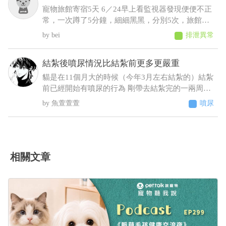
寵物旅館寄宿5天 6／24早上看監視器發現便便不正
常，一次蹲了5分鐘，細細黑黑，分別5次，旅館通
報早上吐 中午接回，回來不進食，只喝水，且晚間
bei
排泄異常
拉了2次黑便〔帶紅果凍型態的晶體〕 6／25 清晨
3:00，饅頭大了滿地血便，並且大了一小節馬陸出
結紮後噴尿情況比結紮前更多更嚴重
來！ 6／25下午帶去旅館指定的獸醫院看診 肛門觸
診完，醫生判斷潰瘍性結直腸炎，隨即打了制酸
貓是在11個月大的時候（今年3月左右結紮的）結紮
劑，給了胃粘膜保護劑跟止瀉 7/2告知旅館回診血檢
前已經開始有噴尿的行為 剛帶去結紮完的一兩周基
期中這三項不正常BUN66/RBC9.13/ALT87，旅館改
本沒噴尿 之後的時間經常噴尿 原先只是床旁邊的牆
魚萱萱萱
噴尿
口說不是他們的問題，沒證據足以判斷是馬陸造成
壁 到後來床頭櫃、衣櫃、電腦螢幕、電腦主機 連在
的！ 並提供監視器，6／23下午便便型態還正常，
貓砂盆裡都噴（有正常排尿）整個家基本上都被他
24凌晨他們說正常，但我看已經很怪了 勞煩醫生幫
噴了 至今仍未改善而且還越來越嚴重（噴的範圍越
我看一下，謝謝
來越多 甚至剛噴完牆壁不到10秒又去噴衣櫃）這種
情況該怎麼解決 被噴到很崩潰想送養了
相關文章