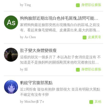
眼淚等等之類的，想請問這是什麼？會不會影響眼
Ting
身體部位腫脹
睛
狗狗臉部近期出現白色掉毛斑塊,請問可能是
什麼原因
家裡狗狗最近臉部突然出現幾塊白白的區域,之前沒
有。看起來像毛變稀疏、皮膚露出來,最大的那塊有
點像有皮屑,但沒有看到流血、 化膿或明顯紅腫。
As Chen
皮膚異常
狗狗目前看起來精神、食慾都正常,也沒有一直抓臉
或磨臉,不知道這樣比較像是黴菌、毛囊蟲,還是有其
肚子變大身體變很瘦
他皮膚問題?
這樣的狀況一個多月了 本以為肚子會消但是沒有 不
知道是不是換飼料的關係剛買來他吃完都會拉肚子
後來就少量多餐就比較不會拉了以前飼料都吃很快
烜
身體部位腫脹
現在都吃很慢有時候還沒有吃完 反而人在吃的他都
想吃 肚子摸起來軟軟的 身體有時候會抖 剪完毛到
豹紋守宮腹部黑點
現在沒長多少出來變很瘦看得到肋骨 請問醫師這是
什麼狀況????????
近2周拒食 疑似有抱卵 腹部很大 並且有明顯大黑點
不確定有沒有卡卵
Mon3ter多了e
其他