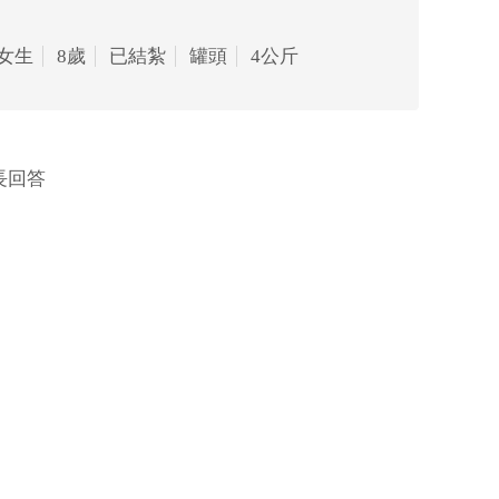
女生
8歲
已結紮
罐頭
4公斤
院長回答