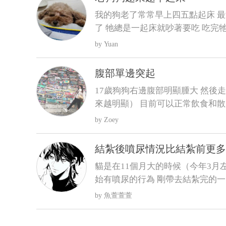
是什麼狀況????????
我的狗老了常常早上四五點起床 最
了 牠總是一起床就吵著要吃 吃完
一直抓門一直來回踱步 我明明晚上
Yuan
步次數 結果好像更糟糕⋯好像還有
太喝水 我們都是罐頭加水或羊奶稀釋給牠才會喝 這樣子可能
腹部單邊突起
是什麼疾病呀 建議要做什麼檢查呢
17歲狗狗右邊腹部明顯腫大 然後
來越明顯） 目前可以正常飲食和散
況，謝謝
Zoey
結紮後噴尿情況比結紮前更多
貓是在11個月大的時候（今年3月
始有噴尿的行為 剛帶去結紮完的一
間經常噴尿 原先只是床旁邊的牆壁
魚萱萱萱
腦螢幕、電腦主機 連在貓砂盆裡
基本上都被他噴了 至今仍未改善