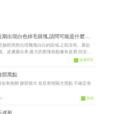
近期出現白色掉毛斑塊,請問可能是什麼原
近臉部突然出現幾塊白白的區域,之前沒有。看起
疏、皮膚露出來,最大的那塊有點像有皮屑,但沒有
紅腫。 狗狗目前看起來精神、食慾都
皮膚異常
有一直抓臉或磨臉,不知道這樣比較像是黴菌、毛囊
他皮膚問題?
腹部黑點
疑似有抱卵 腹部很大 並且有明顯大黑點 不確定有
e
其他
不成形