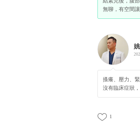
結紮完後，腹部
無聊，有空間讓
姚
202
搔癢、壓力、緊
沒有臨床症狀，
1