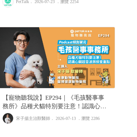
PetTalk
． 2026-07-23 ．
瀏覽 2254
【寵物聽我說】EP294｜《毛孩醫事事
務所》品種犬貓特別要注意！認識心臟
超音波與檢查重點｜專業獸醫—宋子揚
宋子揚主治獸醫師
． 2026-07-13 ．
瀏覽 2286