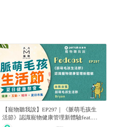
【寵物聽我說】EP297｜《脈萌毛孩生
活節》認識寵物健康管理新體驗feat.脈
萌-Bryan