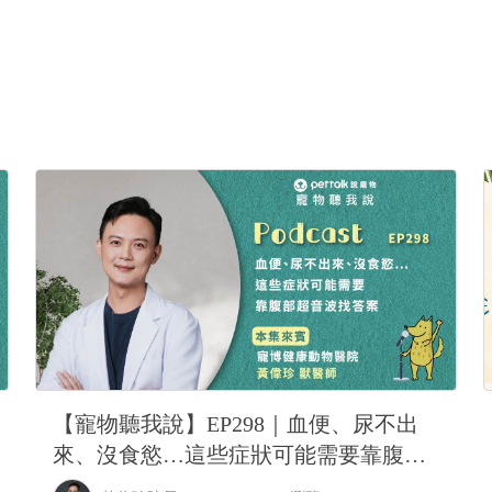
0秒又去噴衣櫃）這種情況
好嗎
【寵物聽我說】EP298｜血便、尿不出
來、沒食慾…這些症狀可能需要靠腹部
超音波找答案｜專業獸醫—黃偉珍