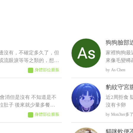
狗狗臉部
因
邊沒有，不確定多久了，但
家裡狗狗最
或流眼淚等等之類的，想請
來像毛變稀
看到流血、 化膿或明顯
身體部位腫脹
As Chen
正常,也沒
蟲,還是有其
豹紋守宮
會消但是沒有 不知道是不
近2周拒食 
拉肚子 後來就少量多餐就
沒有卡卵
現在都吃很慢有時候還沒有
身體部位腫脹
Mon3ter多了
摸起來軟軟的 身體有時候會
瘦看得到肋骨 請問醫師這
貓咪軟便