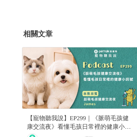
圍越來越多 甚至剛噴完牆壁不到1
該怎麼解決 被噴到很崩潰想送養了
相關文章
【寵物聽我說】EP299｜《脈萌毛孩健
康交流夜》看懂毛孩日常裡的健康小訊
號feat.脈萌-James