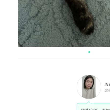
N
202