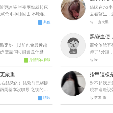
近更誇張 半夜兩點就起床
貓咪在7/2
牠就會乖乖睡回去 不吃牠就
去看醫生，
十點才給牠吃過 增加了散
和胃藥，昨
其他
一隻大黑
點頻尿的症狀 不過牠又不
成型，貓咪
樣是有成型
黑變血便
走路歪斜（以前也會最近越
寵物旅館寄
步 想請問可能會是什麼狀
蹲了5分鐘
回，回來不
身體部位腫脹
bei
態的晶體〕 
小節馬陸出來
更嚴重
指甲這樣
診完，醫生
左右結紮的）結紮前已經開
對不起我是
膜保護劑跟止
兩周基本沒噴尿 之後的時
現在這邊說
BUN66/R
 到後來床頭櫃、衣櫃、電
課 上一次
據足以判斷
噴尿
慈孝 賴
都噴（有正常排尿）整個家
抗拒 一看
態還正常，
而且還越來越嚴重（噴的範
如果真的是
幫我看一下