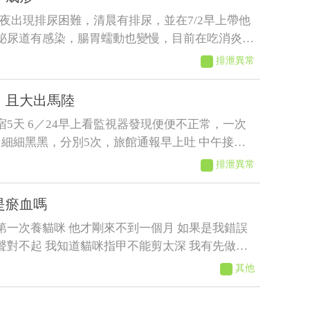
半夜出現排尿困難，清晨有排尿，並在7/2早上帶他
泌尿道有感染，腸胃蠕動也變慢，目前在吃消炎藥
日貓咪排便時軟便但有成型，而今日排便軟便並未
排泄異常
在前陣子治療尿閉時，吃藥時也有出現軟便，但一
的
，且大出馬陸
宿5天 6／24早上看監視器發現便便不正常，一次
，細細黑黑，分別5次，旅館通報早上吐 中午接
進食，只喝水，且晚間拉了2次黑便〔帶紅果凍型
排泄異常
6／25 清晨3:00，饅頭大了滿地血便，並且大了一
！ 6／25下午帶去旅館指定的獸醫院看診 肛門觸
是瘀血嗎
判斷潰瘍性結直腸炎，隨即打了制酸劑，給了胃粘
第一次養貓咪 他才剛來不到一個月 如果是我錯誤
瀉 7/2告知旅館回診血檢 期中這三項不正常
聲對不起 我知道貓咪指甲不能剪太深 我有先做功
BC9.13/ALT87，旅館改口說不是他們的問題，沒證
剪完大概兩個禮拜 我今天要幫他剪的時候發現他很
是馬陸造成的！ 並提供監視器，6／23下午便便型
其他
發現他腳有點瘀血的感覺 他走路都沒有一拐一拐的
24凌晨他們說正常，但我看已經很怪了 勞煩醫生
瘀青我應該怎麼照顧他 直接帶去寵物醫院會比較
，謝謝