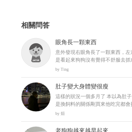
相關問答
眼角長一顆東西
意外發現右眼角長了一顆東西，左
是看起來狗狗沒有覺得不舒服去抓
問這是什麼？會不會影響眼睛
Ting
肚子變大身體變很瘦
這樣的狀況一個多月了 本以為肚子
是換飼料的關係剛買來他吃完都會
比較不會拉了以前飼料都吃很快 
烜
吃完 反而人在吃的他都想吃 肚子
抖 剪完毛到現在沒長多少出來變很
老狗狗越來越早起來