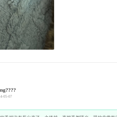
ing????
4-05-07