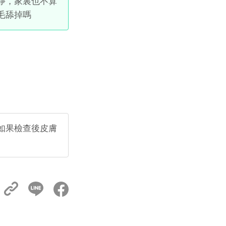
淨，家裏也不算
毛舔掉嗎
如果檢查後皮膚