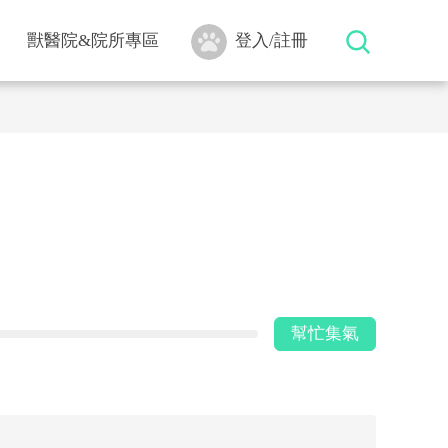
獸醫院&院所專區
登入/註冊
幫忙集氣